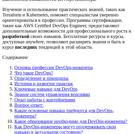
Изучение и использование практических знаний, таких как
Terraform и Kubernetes, поможет специалистам уверенно
ориентироваться в профессии. Программы сертификации,
такие как AWS Certified DevOps Engineer, предоставляют
дополнительные возможности для профессионального роста и
разработкой
своих навыков. Бесплатные ресурсы и курсы,
доступные
anywhere
, позволяют расширять знания и быть в
курсе
последних
тенденций в этой области.
Содержание
Основы профессии DevOps-инженера
Что такое DevOps?
Определение и принципы
История и развитие практик
Ключевые навыки для DevOps
Знание систем управления версиями
Опыт работы с контейнерами
Вопрос-ответ:
Какие основные навыки требуются для DevOps-
инженера?
Какое образование необходимо для DevOps-инженера?
Как DevOps-инженеры могут поддерживать свои
навыки в актуальном состоянии?