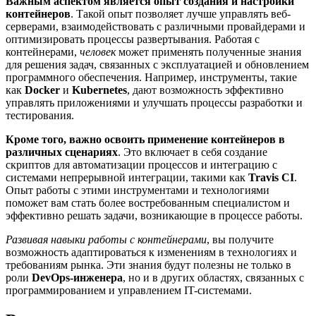
Важным аспектом является опыт создания и настройки
контейнеров
. Такой опыт позволяет лучше управлять веб-
серверами, взаимодействовать с различными провайдерами и
оптимизировать процессы развертывания. Работая с
контейнерами,
человек
может применять полученные знания
для решения задач, связанных с эксплуатацией и обновлением
программного обеспечения. Например, инструменты, такие
как
Docker
и
Kubernetes
, дают возможность эффективно
управлять приложениями и улучшать процессы разработки и
тестирования.
Кроме того, важно освоить применение контейнеров в
различных сценариях
. Это включает в себя создание
скриптов для автоматизации процессов и интеграцию с
системами непрерывной интеграции, такими как
Travis CI
.
Опыт работы с этими инструментами и технологиями
поможет вам стать более востребованным специалистом и
эффективно решать задачи, возникающие в процессе работы.
Развивая навыки работы с контейнерами
, вы получите
возможность адаптироваться к изменениям в технологиях и
требованиям рынка. Эти знания будут полезны не только в
роли
DevOps-инженера
, но и в других областях, связанных с
программированием и управлением IT-системами.