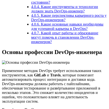
состоянии?
4.0.4.
Какие инструменты и технологии
должен знать DevOps-инженер?
4.0.5.
Какие перспективы карьерного роста у
DevOps-инженеров?
4.0.6.
Какие основные навыки необходимы
для успешной карьеры в DevOps?
4.0.7.
Какой опыт работы и образование
могут помочь в становлении DevOps-
инженером?
Основы профессии DevOps-инженера
Применение методик DevOps требует использования таких
инструментов, как
GitLab
и
Travis
, которые помогают
автоматизировать процесс интеграции и доставки кода.
DevOps-инженеры должны работать с пайплайнами,
обеспечивая тестирование и развёртывание приложений в
несколько этапов. Это снижает количество инцидентов и
ошибок, что положительно влияет на длительность
эксплуатации систем.