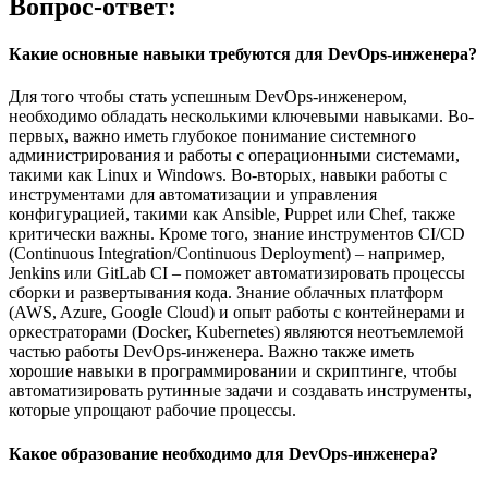
Вопрос-ответ:
Какие основные навыки требуются для DevOps-инженера?
Для того чтобы стать успешным DevOps-инженером,
необходимо обладать несколькими ключевыми навыками. Во-
первых, важно иметь глубокое понимание системного
администрирования и работы с операционными системами,
такими как Linux и Windows. Во-вторых, навыки работы с
инструментами для автоматизации и управления
конфигурацией, такими как Ansible, Puppet или Chef, также
критически важны. Кроме того, знание инструментов CI/CD
(Continuous Integration/Continuous Deployment) – например,
Jenkins или GitLab CI – поможет автоматизировать процессы
сборки и развертывания кода. Знание облачных платформ
(AWS, Azure, Google Cloud) и опыт работы с контейнерами и
оркестраторами (Docker, Kubernetes) являются неотъемлемой
частью работы DevOps-инженера. Важно также иметь
хорошие навыки в программировании и скриптинге, чтобы
автоматизировать рутинные задачи и создавать инструменты,
которые упрощают рабочие процессы.
Какое образование необходимо для DevOps-инженера?