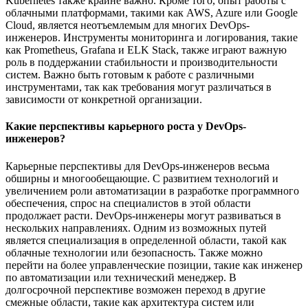
Kubernetes также крайне важно. Кроме того, опыт работы с
облачными платформами, такими как AWS, Azure или Google
Cloud, является неотъемлемым для многих DevOps-
инженеров. Инструменты мониторинга и логирования, такие
как Prometheus, Grafana и ELK Stack, также играют важную
роль в поддержании стабильности и производительности
систем. Важно быть готовым к работе с различными
инструментами, так как требования могут различаться в
зависимости от конкретной организации.
Какие перспективы карьерного роста у DevOps-
инженеров?
Карьерные перспективы для DevOps-инженеров весьма
обширны и многообещающие. С развитием технологий и
увеличением роли автоматизации в разработке программного
обеспечения, спрос на специалистов в этой области
продолжает расти. DevOps-инженеры могут развиваться в
нескольких направлениях. Одним из возможных путей
является специализация в определенной области, такой как
облачные технологии или безопасность. Также можно
перейти на более управленческие позиции, такие как инженер
по автоматизации или технический менеджер. В
долгосрочной перспективе возможен переход в другие
смежные области, такие как архитектура систем или