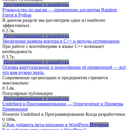
Программирование и разработка
Руководство по шагам — применение алгоритма Random
Forest в Python
В данном разделе мы рассмотрим один из наиболее
эффективных
0
2.5к.
Программирование и разработка
Увеличение размера вектора в C++ и методы оптимизации
При работе с контейнерами в языке C++ возникает
необходимость
0
3.7к.
Программирование и разработка
Основы виртуализации и разнообразие её применений — всё,
что вам нужно знать.
Современные организации и предприятия стремятся
максимально
0
3.4к.
Популярные публикации
Программирование и разработка
Undefined в Программировании — Определение и Примеры
Применения
Понятие Undefined в Программировании Когда разработчики
0
189к.
Изучение
Как добавить мета-описание в WordPress?