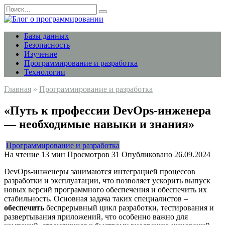
Перейти
Search
к
for:
содержанию
Базы данных
Безопасность
Изучение
Программирование и разработка
Технологии
Главная
»
Программирование и разработка
«Путь к профессии DevOps-инженера
— необходимые навыки и знания»
Программирование и разработка
На чтение
13 мин
Просмотров
31
Опубликовано
26.09.2024
DevOps-инженеры занимаются интеграцией процессов
разработки и эксплуатации, что позволяет ускорить выпуск
новых версий программного обеспечения и обеспечить их
стабильность. Основная задача таких специалистов –
обеспечить
беспрерывный цикл разработки, тестирования и
развертывания приложений, что особенно важно для