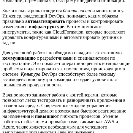
компаний, стремящихся к быстрому внедрению инноваций.
Значительная роль отводится
безопасности
и мониторингу.
Инженер, владеющий DevOps, понимает, каким образом
правильно
автоматизировать
процессы и контролировать
изменения в
инфраструктуре
. В этом помогают
инструменты, такие как CloudFormation, которые позволяют
управлять конфигурациями и автоматизировать рутинные
задачи.
Для успешной работы необходимо наладить эффективную
коммуникацию
с разработчиками и специалистами по
эксплуатации. Это помогает оперативно решать возникающие
проблемы и адаптироваться к изменениям, происходящим в
системе.
Культура
DevOps способствует более тесному
взаимодействию внутри команды и создает условия для
повышения продуктивности.
Важное место занимает работа с контейнерами, которые
позволяют легко тестировать и разворачивать приложения в
различных средах. Современные модели управления
инфраструктурой делают возможным быстрое реагирование
на изменения и
повышают
гибкость процессов. Умение
работать с облачными провайдерами, такими как AWS и
Azure, также является необходимым для успешного
выполнения обязанностей DevOps-инженера.