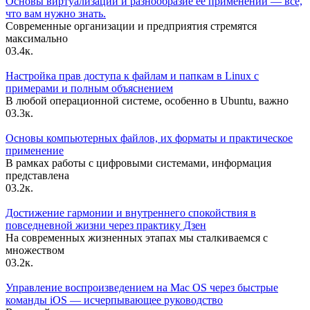
Основы виртуализации и разнообразие её применений — всё,
что вам нужно знать.
Современные организации и предприятия стремятся
максимально
0
3.4к.
Настройка прав доступа к файлам и папкам в Linux с
примерами и полным объяснением
В любой операционной системе, особенно в Ubuntu, важно
0
3.3к.
Основы компьютерных файлов, их форматы и практическое
применение
В рамках работы с цифровыми системами, информация
представлена
0
3.2к.
Достижение гармонии и внутреннего спокойствия в
повседневной жизни через практику Дзен
На современных жизненных этапах мы сталкиваемся с
множеством
0
3.2к.
Управление воспроизведением на Mac OS через быстрые
команды iOS — исчерпывающее руководство