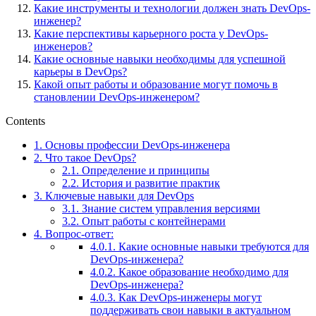
Какие инструменты и технологии должен знать DevOps-
инженер?
Какие перспективы карьерного роста у DevOps-
инженеров?
Какие основные навыки необходимы для успешной
карьеры в DevOps?
Какой опыт работы и образование могут помочь в
становлении DevOps-инженером?
Contents
1.
Основы профессии DevOps-инженера
2.
Что такое DevOps?
2.1.
Определение и принципы
2.2.
История и развитие практик
3.
Ключевые навыки для DevOps
3.1.
Знание систем управления версиями
3.2.
Опыт работы с контейнерами
4.
Вопрос-ответ:
4.0.1.
Какие основные навыки требуются для
DevOps-инженера?
4.0.2.
Какое образование необходимо для
DevOps-инженера?
4.0.3.
Как DevOps-инженеры могут
поддерживать свои навыки в актуальном