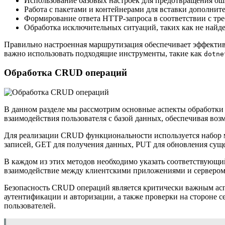
Использование базовых настроек для предотвращения о
Работа с пакетами и контейнерами для вставки дополни
Формирование ответа HTTP-запроса в соответствии с т
Обработка исключительных ситуаций, таких как не найд
Правильно настроенная маршрутизация обеспечивает эффектив
важно использовать подходящие инструменты, такие как
dotne
Обработка CRUD операций
В данном разделе мы рассмотрим основные аспекты обработки
взаимодействия пользователя с базой данных, обеспечивая во
Для реализации CRUD функциональности используется набор м
записей, GET для получения данных, PUT для обновления су
В каждом из этих методов необходимо указать соответствующи
взаимодействие между клиентскими приложениями и сервером
Безопасность CRUD операций является критически важным ас
аутентификации и авторизации, а также проверки на стороне с
пользователей.