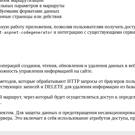
шибок маршрутизации
тельных параметров в маршруты
ребуемыми форматами данных
енные страницы или действия
ную работу приложения, позволяя пользователям получать дост
и интеграцию с существующими серви
t-aspnet-codegenerator
 операций создания, чтения, обновления и удаления данных в 
зможность управления информацией на сайте.
етодов, которые обрабатывают HTTP запросы от браузеров поль
ществующих записей и DELETE для удаления информации из баз
й маршрут, через который будет осуществляться доступ к опред
.
пектом. Для защиты данных и предотвращения несанкционирова
ервера. Это включает в себя использование атрибутов доступа, 