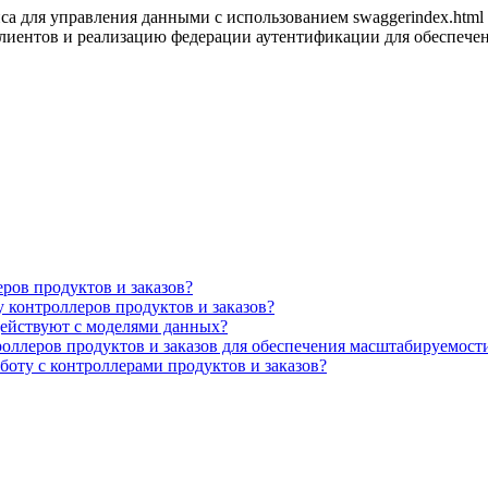
а для управления данными с использованием swaggerindex.html и 
ентов и реализацию федерации аутентификации для обеспечения
ров продуктов и заказов?
 контроллеров продуктов и заказов?
действуют с моделями данных?
роллеров продуктов и заказов для обеспечения масштабируемос
оту с контроллерами продуктов и заказов?