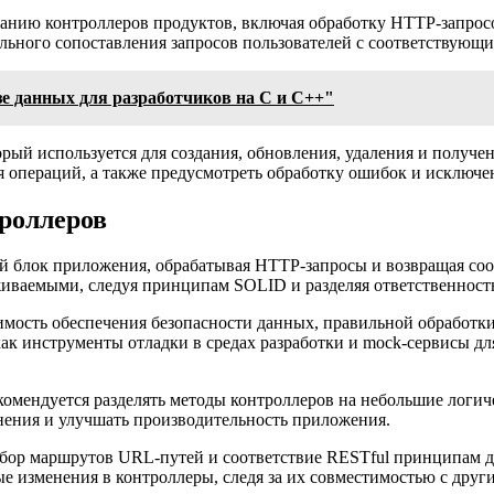
данию контроллеров продуктов, включая обработку HTTP-запрос
ильного сопоставления запросов пользователей с соответствующ
е данных для разработчиков на C и C++"
рый используется для создания, обновления, удаления и получен
 операций, а также предусмотреть обработку ошибок и исключе
роллеров
й блок приложения, обрабатывая HTTP-запросы и возвращая со
живаемыми, следуя принципам SOLID и разделяя ответственнос
имость обеспечения безопасности данных, правильной обработк
ак инструменты отладки в средах разработки и mock-сервисы дл
омендуется разделять методы контроллеров на небольшие логиче
зменения и улучшать производительность приложения.
бор маршрутов URL-путей и соответствие RESTful принципам д
е изменения в контроллеры, следя за их совместимостью с друг