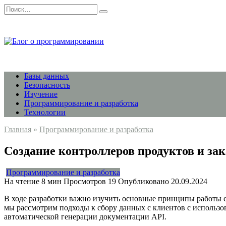
Перейти
Search
к
for:
содержанию
Базы данных
Безопасность
Изучение
Программирование и разработка
Технологии
Главная
»
Программирование и разработка
Создание контроллеров продуктов и зак
Программирование и разработка
На чтение
8 мин
Просмотров
19
Опубликовано
20.09.2024
В ходе разработки важно изучить основные принципы работы с
мы рассмотрим подходы к сбору данных с клиентов с использов
автоматической генерации документации API.