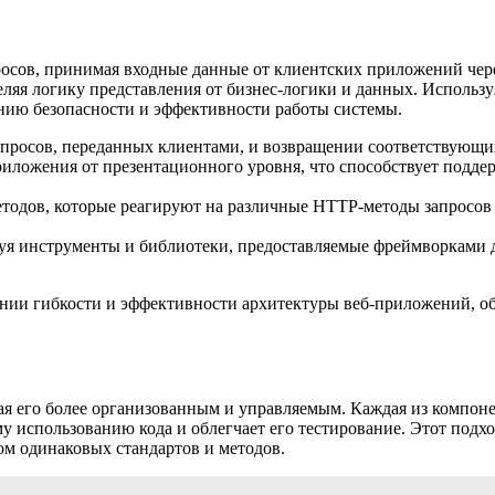
осов, принимая входные данные от клиентских приложений через
ляя логику представления от бизнес-логики и данных. Использ
нию безопасности и эффективности работы системы.
запросов, переданных клиентами, и возвращении соответствующи
иложения от презентационного уровня, что способствует подде
методов, которые реагируют на различные HTTP-методы запросо
уя инструменты и библиотеки, предоставляемые фреймворками д
ении гибкости и эффективности архитектуры веб-приложений, о
я его более организованным и управляемым. Каждая из компоне
му использованию кода и облегчает его тестирование. Этот подх
ом одинаковых стандартов и методов.