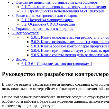
2.
Основные принципы организации контроллеров
2.1.
Роль контроллеров в архитектуре приложения
2.2.
Преимущества использования MVC паттерна
3.
Реализация контроллера для товаров
3.1.
Настройка маршрутизации
3.2.
Обработка CRUD операций
4.
Управление данными и валидация
5.
Вопрос-ответ:
5.0.1.
Какие основные задачи решаются при со
5.0.2.
Какие основные компоненты должны вход
5.0.3.
Каким образом контроллеры продуктов и
5.0.4.
Какие принципы следует учитывать при 
5.0.5.
Какие советы можно дать разработчикам
6.
Видео:
6.1.
3 6 1 Создание заказов поставщикам 1
Руководство по разработке контроллеро
В данном разделе рассматривается процесс создания контролл
пользовательским интерфейсом и бэкендом приложения, обесп
Основной задачей разработчика является создание структуры 
особенности работы с базовыми моделями данных, используемы
соответствующих прав доступа.