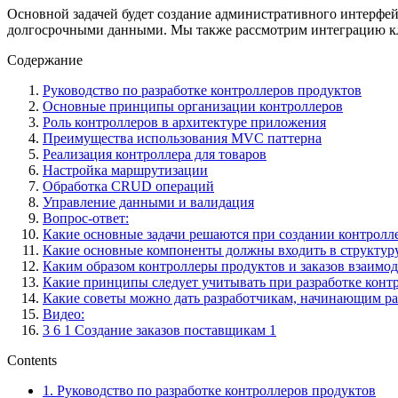
Основной задачей будет создание административного интерфейс
долгосрочными данными. Мы также рассмотрим интеграцию кли
Содержание
Руководство по разработке контроллеров продуктов
Основные принципы организации контроллеров
Роль контроллеров в архитектуре приложения
Преимущества использования MVC паттерна
Реализация контроллера для товаров
Настройка маршрутизации
Обработка CRUD операций
Управление данными и валидация
Вопрос-ответ:
Какие основные задачи решаются при создании контролле
Какие основные компоненты должны входить в структуру
Каким образом контроллеры продуктов и заказов взаимо
Какие принципы следует учитывать при разработке конт
Какие советы можно дать разработчикам, начинающим раб
Видео:
3 6 1 Создание заказов поставщикам 1
Contents
1.
Руководство по разработке контроллеров продуктов