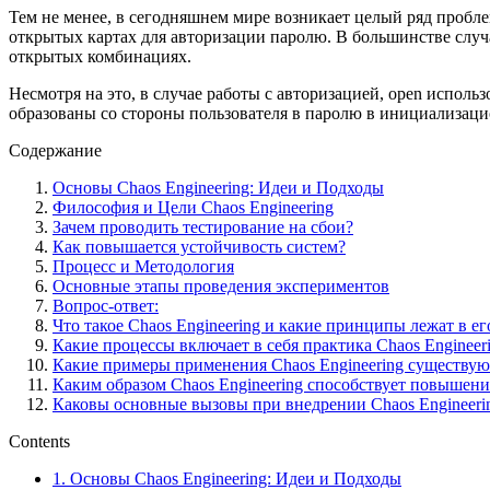
Тем не менее, в сегодняшнем мире возникает целый ряд проблем
открытых картах для авторизации паролю. В большинстве случа
открытых комбинациях.
Несмотря на это, в случае работы с авторизацией, open использо
образованы со стороны пользователя в паролю в инициализаци
Содержание
Основы Chaos Engineering: Идеи и Подходы
Философия и Цели Chaos Engineering
Зачем проводить тестирование на сбои?
Как повышается устойчивость систем?
Процесс и Методология
Основные этапы проведения экспериментов
Вопрос-ответ:
Что такое Chaos Engineering и какие принципы лежат в ег
Какие процессы включает в себя практика Chaos Engineer
Какие примеры применения Chaos Engineering существую
Каким образом Chaos Engineering способствует повышен
Каковы основные вызовы при внедрении Chaos Engineeri
Contents
1.
Основы Chaos Engineering: Идеи и Подходы