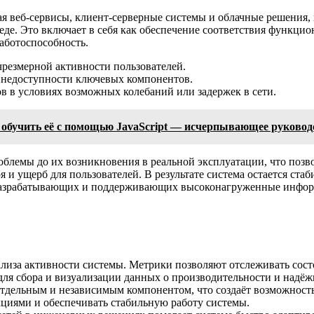
 веб-сервисы, клиент-серверные системы и облачные решения, 
е. Это включает в себя как обеспечение соответствия функцио
аботоспособность.
чрезмерной активности пользователей.
 недоступности ключевых компонентов.
в в условиях возможных колебаний или задержек в сети.
 обучить её с помощью JavaScript — исчерпывающее руковод
облемы до их возникновения в реальной эксплуатации, что позв
я и ущерб для пользователей. В результате система остается с
, разрабатывающих и поддерживающих высоконагруженные инфо
лиза активности системы. Метрики позволяют отслеживать состо
ля сбора и визуализации данных о производительности и надёж
отдельным и независимым компонентом, что создаёт возможность
кциями и обеспечивать стабильную работу системы.