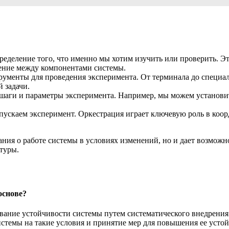
еделение того, что именно мы хотим изучить или проверить. Э
ение между компонентами системы.
ументы для проведения эксперимента. От терминала до специали
й задачи.
аги и параметры эксперимента. Например, мы можем установить
пускаем эксперимент. Оркестрация играет ключевую роль в коор
ния о работе системы в условиях изменений, но и дает возможн
туры.
основе?
дование устойчивости системы путем систематического внедрен
стемы на такие условия и принятие мер для повышения ее устой