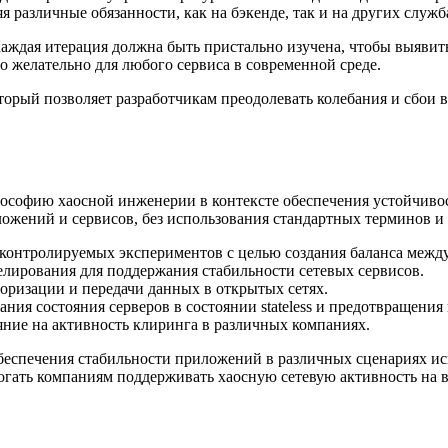
я различные обязанности, как на бэкенде, так и на других слу
Каждая итерация должна быть пристально изучена, чтобы выяви
то желательно для любого сервиса в современной среде.
оторый позволяет разработчикам преодолевать колебания и сбои 
лософию хаосной инженерии в контексте обеспечения устойчиво
ений и сервисов, без использования стандартных терминов и 
 контролируемых экспериментов с целью создания баланса межд
елирования для поддержания стабильности сетевых сервисов.
оризации и передачи данных в открытых сетях.
ния состояния серверов в состоянии stateless и предотвращени
яние на активность клиринга в различных компаниях.
беспечения стабильности приложений в различных сценариях исп
огать компаниям поддерживать хаосную сетевую активность на в