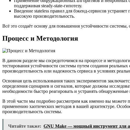
Применение бифуркационных алгоритмов и нейронных се
поддерживая steady-state-гипотезу.
Введение stateless правил для бэкенд-сервисов устраняе
высокую производительность.
Всё это создаёт основу для повышения устойчивости системы,
Процесс и Методология
В данном разделе мы сосредоточимся на процессе и методолог
тестирования устойчивости системы путем создания реальных
производительность или надежность сервиса в условиях реальн
Основная цель использования таких экспериментов заключается
определения сценариев и сигналов, которые должны исследоват
необходимости быстро реагировать и устранять обнаруженные
В этой части мы подробно рассмотрим как именно вы можете п
применению хаотических методов в вашей архитектуре. Особое
производительность системы.
Читайте также:
GNU Make — мощный инструмент для авт