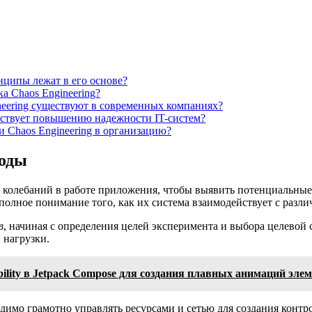
инципы лежат в его основе?
а Chaos Engineering?
eering существуют в современных компаниях?
бствует повышению надежности IT-систем?
 Chaos Engineering в организацию?
ходы
колебаний в работе приложения, чтобы выявить потенциальные с
олное понимание того, как их система взаимодействует с разл
в
, начиная с определения целей эксперимента и выбора целевой 
 нагрузки.
ility в Jetpack Compose для создания плавных анимаций эле
одимо грамотно управлять ресурсами и сетью для создания кон