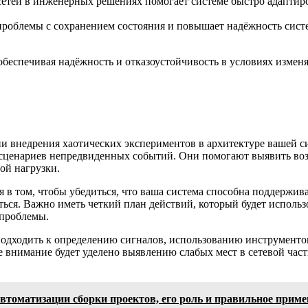
тей в инженерных решениях помогает системе быстро адаптиро
т проблемы с сохранением состояния и повышает надёжность сист
 обеспечивая надёжность и отказоустойчивость в условиях изме
ии внедрения хаотических экспериментов в архитектуре вашей 
 сценариев непредвиденных событий. Они помогают выявить воз
ой нагрузки.
 в том, чтобы убедиться, что ваша система способна поддержив
ься. Важно иметь четкий план действий, который будет использ
 проблемы.
одходить к определению сигналов, использованию инструментов
 внимание будет уделено выявлению слабых мест в сетевой част
оматизации сборки проектов, его роль и правильное приме