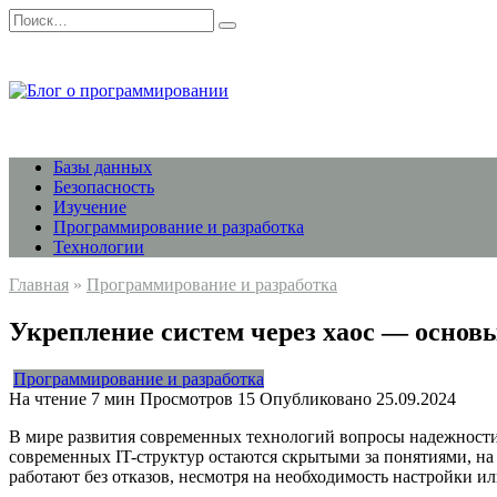
Перейти
Search
к
for:
содержанию
Базы данных
Безопасность
Изучение
Программирование и разработка
Технологии
Главная
»
Программирование и разработка
Укрепление систем через хаос — основ
Программирование и разработка
На чтение
7 мин
Просмотров
15
Опубликовано
25.09.2024
В мире развития современных технологий вопросы надежности
современных IT-структур остаются скрытыми за понятиями, на
работают без отказов, несмотря на необходимость настройки 