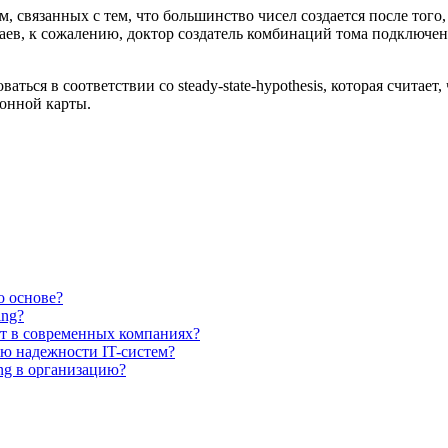
, связанных с тем, что большинство чисел создается после того
ев, к сожалению, доктор создатель комбинаций тома подключени
ваться в соответствии со steady-state-hypothesis, которая считает
онной карты.
о основе?
ing?
т в современных компаниях?
ию надежности IT-систем?
ng в организацию?