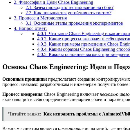
2.
Философия и Цели Chaos Engineering
2.1.
Зачем проводить тестирование на сбои?
2.2.
Как повышается устойчивость систем?
3.
Процесс и Методология
3.1.
Основные этапы проведения экспериментов
4.
Вопрос-ответ:
4.0.1.
Что такое Chaos Engineering и какие пр
4.0.2.
Какие процессы включает в себя практик
4.0.3.
Какие примеры применения Chaos Engin
4.0.4.
Каким образом Chaos Engineering спосо
4.0.5.
Каковы основные вызовы при внедрении
Основы Chaos Engineering: Идеи и Под
Основные принципы
предполагают создание контролируемых 
процесс
помогает
разработчикам и инженерам получить более п
Процесс внедрения
Chaos Engineering включает
несколько шаго
включающий в себя определение сценариев сбоев и параметров
Читайте также:
Как исправить проблемы с AnimatedVisib
Важным аспектом является
оркестрация
испытаний, где необх