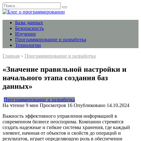
Перейти
Search
к
for:
содержанию
Базы данных
Безопасность
Изучение
Программирование и разработка
Технологии
Главная
»
Программирование и разработка
«Значение правильной настройки и
начального этапа создания баз
данных»
Программирование и разработка
На чтение
9 мин
Просмотров
16
Опубликовано
14.10.2024
Важность эффективного управления информацией в
современном бизнесе неоспорима. Компании стремятся
создать надежные и гибкие системы хранения, где каждый
элемент, начиная от объектов и свойств до операций и
результатов, играет определяющую роль в обеспечении