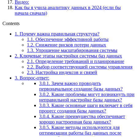
Видео:
Как бы я учила аналитику данных в 2024 (если бы
начала сначала)
Contents
1.
Почему важна правильная структура?
1.1.
Обеспечение эффективной работы
1.2.
Снижение рисков потери данных
1.3.
Упрощение масштабирования системы
2.
Ключевые этапы настройки системы баз данных
2.1.
Определение требований и планирование
2.2.
Выбор соответствующей системы управления
2.3.
Настройка индексов и связей
3.
Вопрос-ответ:
3.0.1.
Зачем важно проводить
первоначальное создание базы данных?
3.0.2.
Какие проблемы могут возникнуть при
неправильной настройке базы данных?
3.0.3.
Какие основные шаги включает в себя
процесс создания базы данных?
3.0.4.
Какие преимущества обеспечивает
хорошо настроенная база данных?
3.0.5.
Какие методы используются для
оптимизации работы баз данных после