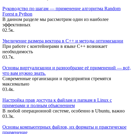
Руководство по шагам — применение алгоритма Random
Forest в Python
В данном разделе мы рассмотрим один из наиболее
эффективных
0
2.5к.
Увеличение размера вектора в C++ и методы оптимизации
При работе с контейнерами в языке C++ возникает
необходимость
0
3.7к.
Основы виртуализации и разнообразие её применений — всё,
что вам нужно знать.
Современные организации и предприятия стремятся
максимально
0
3.4к.
Настройка прав доступа к файлам и папкам в Linux с
примерами и полным объяснением
В любой операционной системе, особенно в Ubuntu, важно
0
3.3к.
Основы компьютерных файлов, их форматы и практическое
применение