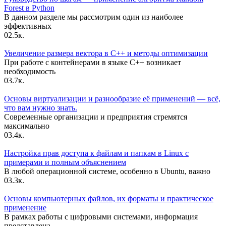
Forest в Python
В данном разделе мы рассмотрим один из наиболее
эффективных
0
2.5к.
Увеличение размера вектора в C++ и методы оптимизации
При работе с контейнерами в языке C++ возникает
необходимость
0
3.7к.
Основы виртуализации и разнообразие её применений — всё,
что вам нужно знать.
Современные организации и предприятия стремятся
максимально
0
3.4к.
Настройка прав доступа к файлам и папкам в Linux с
примерами и полным объяснением
В любой операционной системе, особенно в Ubuntu, важно
0
3.3к.
Основы компьютерных файлов, их форматы и практическое
применение
В рамках работы с цифровыми системами, информация
представлена