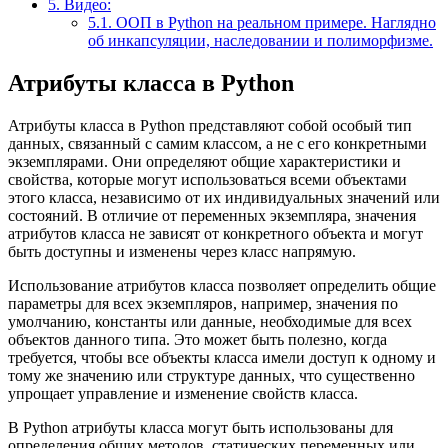
5.
Видео:
5.1.
ООП в Python на реальном примере. Наглядно
об инкапсуляции, наследовании и полиморфизме.
Атрибуты класса в Python
Атрибуты класса в Python представляют собой особый тип
данных, связанный с самим классом, а не с его конкретными
экземплярами. Они определяют общие характеристики и
свойства, которые могут использоваться всеми объектами
этого класса, независимо от их индивидуальных значений или
состояний. В отличие от переменных экземпляра, значения
атрибутов класса не зависят от конкретного объекта и могут
быть доступны и изменены через класс напрямую.
Использование атрибутов класса позволяет определить общие
параметры для всех экземпляров, например, значения по
умолчанию, константы или данные, необходимые для всех
объектов данного типа. Это может быть полезно, когда
требуется, чтобы все объекты класса имели доступ к одному и
тому же значению или структуре данных, что существенно
упрощает управление и изменение свойств класса.
В Python атрибуты класса могут быть использованы для
определения общих методов, статических переменных или