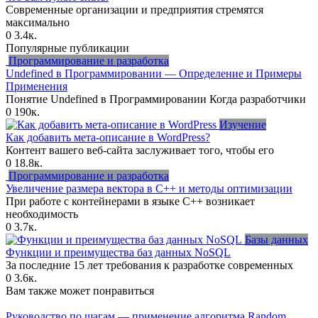
Современные организации и предприятия стремятся
максимально
0
3.4к.
Популярные публикации
Программирование и разработка
Undefined в Программировании — Определение и Примеры
Применения
Понятие Undefined в Программировании Когда разработчики
0
190к.
Изучение
Как добавить мета-описание в WordPress?
Контент вашего веб-сайта заслуживает того, чтобы его
0
18.8к.
Программирование и разработка
Увеличение размера вектора в C++ и методы оптимизации
При работе с контейнерами в языке C++ возникает
необходимость
0
3.7к.
Базы данных
Функции и преимущества баз данных NoSQL
За последние 15 лет требования к разработке современных
0
3.6к.
Вам также может понравиться
Руководство по шагам — применение алгоритма Random