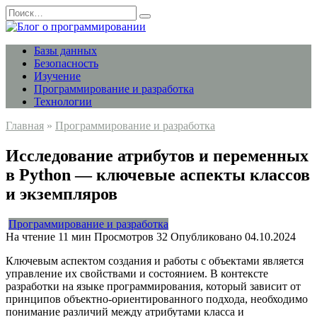
Перейти
Search
к
for:
содержанию
Базы данных
Безопасность
Изучение
Программирование и разработка
Технологии
Главная
»
Программирование и разработка
Исследование атрибутов и переменных
в Python — ключевые аспекты классов
и экземпляров
Программирование и разработка
На чтение
11 мин
Просмотров
32
Опубликовано
04.10.2024
Ключевым аспектом создания и работы с объектами является
управление их свойствами и состоянием. В контексте
разработки на языке программирования, который зависит от
принципов объектно-ориентированного подхода, необходимо
понимание различий между атрибутами класса и