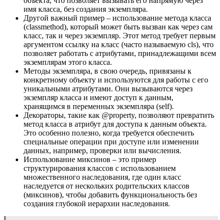
объекта, что позволяет вызывать его напрямую через
имя класса, без создания экземпляра.
Другой важный пример – использование метода класса
(classmethod), который может быть вызван как через сам
класс, так и через экземпляр. Этот метод требует первым
аргументом ссылку на класс (часто называемую cls), что
позволяет работать с атрибутами, принадлежащими всем
экземплярам этого класса.
Методы экземпляра, в свою очередь, привязаны к
конкретному объекту и используются для работы с его
уникальными атрибутами. Они вызываются через
экземпляр класса и имеют доступ к данным,
хранящимся в переменных экземпляра (self).
Декораторы, такие как @property, позволяют превратить
метод класса в атрибут для доступа к данным объекта.
Это особенно полезно, когда требуется обеспечить
специальные операции при доступе или изменении
данных, например, проверки или вычисления.
Использование миксинов – это пример
структурирования классов с использованием
множественного наследования, где один класс
наследуется от нескольких родительских классов
(миксинов), чтобы добавить функциональность без
создания глубокой иерархии наследования.