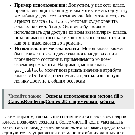
Пример использования:
Допустим, у нас есть класс,
представляющий таблицу, и мы хотим иметь одну и ту
же таблицу для всех экземпляров. Мы можем создать
атрибут класса
, который будет хранить
cls_table
ссылку на эту таблицу. Этот атрибут можно
использовать для доступа ко всем экземплярам класса,
независимо от того, какие экземпляры создаются или
как они изменяются во времени.
Использование метода класса:
Метод класса может
быть также полезен для создания и модификации
глобального состояния, применяемого ко всем
экземплярам класса. Например, метод класса
может возвращать значение атрибута
get_tablecls
класса
, обеспечивая централизованную
cls_table
логику доступа к общим ресурсам.
Читайте также:
Основы использования метода fill в
CanvasRenderingContext2D с примерами работы
Таким образом, глобальное состояние для всех экземпляров
класса позволяет создавать более чистый код и уменьшать
зависимости между отдельными экземплярами, предоставляя
единую точку управления и изменения общих данных или