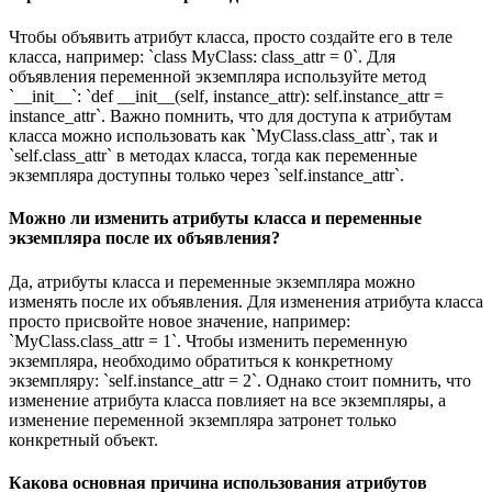
Чтобы объявить атрибут класса, просто создайте его в теле
класса, например: `class MyClass: class_attr = 0`. Для
объявления переменной экземпляра используйте метод
`__init__`: `def __init__(self, instance_attr): self.instance_attr =
instance_attr`. Важно помнить, что для доступа к атрибутам
класса можно использовать как `MyClass.class_attr`, так и
`self.class_attr` в методах класса, тогда как переменные
экземпляра доступны только через `self.instance_attr`.
Можно ли изменить атрибуты класса и переменные
экземпляра после их объявления?
Да, атрибуты класса и переменные экземпляра можно
изменять после их объявления. Для изменения атрибута класса
просто присвойте новое значение, например:
`MyClass.class_attr = 1`. Чтобы изменить переменную
экземпляра, необходимо обратиться к конкретному
экземпляру: `self.instance_attr = 2`. Однако стоит помнить, что
изменение атрибута класса повлияет на все экземпляры, а
изменение переменной экземпляра затронет только
конкретный объект.
Какова основная причина использования атрибутов