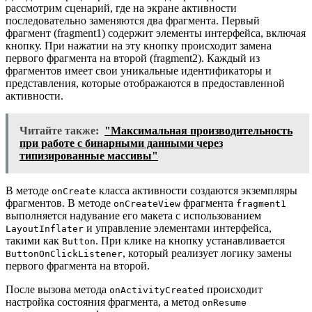
рассмотрим сценарий, где на экране активности
последовательно заменяются два фрагмента. Первый
фрагмент (fragment1) содержит элементы интерфейса, включая
кнопку. При нажатии на эту кнопку происходит замена
первого фрагмента на второй (fragment2). Каждый из
фрагментов имеет свои уникальные идентификаторы и
представления, которые отображаются в предоставленной
активности.
Читайте также:
"Максимальная производительность
при работе с бинарными данными через
типизированные массивы"
В методе
класса активности создаются экземпляры
onCreate
фрагментов. В методе
фрагмента
onCreateView
fragment1
выполняется надувание его макета с использованием
и управление элементами интерфейса,
LayoutInflater
такими как
. При клике на кнопку устанавливается
Button
, который реализует логику замены
ButtonOnClickListener
первого фрагмента на второй.
После вызова метода
происходит
onActivityCreated
настройка состояния фрагмента, а метод
onResume