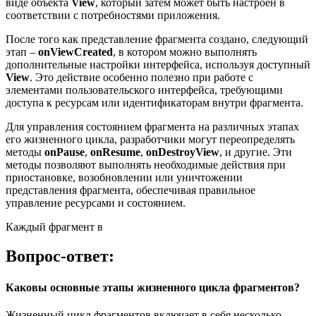
виде объекта
View
, который затем может быть настроен в
соответствии с потребностями приложения.
После того как представление фрагмента создано, следующий
этап –
onViewCreated
, в котором можно выполнять
дополнительные настройки интерфейса, используя доступный
View
. Это действие особенно полезно при работе с
элементами пользовательского интерфейса, требующими
доступа к ресурсам или идентификаторам внутри фрагмента.
Для управления состоянием фрагмента на различных этапах
его жизненного цикла, разработчики могут переопределять
методы
onPause
,
onResume
,
onDestroyView
, и другие. Эти
методы позволяют выполнять необходимые действия при
приостановке, возобновлении или уничтожении
представления фрагмента, обеспечивая правильное
управление ресурсами и состоянием.
Каждый фрагмент в
Вопрос-ответ:
Каковы основные этапы жизненного цикла фрагментов?
Жизненный цикл фрагментов включает в себя несколько