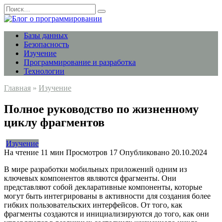
Перейти
Search
к
for:
содержанию
Базы данных
Безопасность
Изучение
Программирование и разработка
Технологии
Главная
»
Изучение
Полное руководство по жизненному
циклу фрагментов
Изучение
На чтение
11 мин
Просмотров
17
Опубликовано
20.10.2024
В мире разработки мобильных приложений одним из
ключевых компонентов являются фрагменты. Они
представляют собой декларативные компоненты, которые
могут быть интегрированы в активности для создания более
гибких пользовательских интерфейсов. От того, как
фрагменты создаются и инициализируются до того, как они