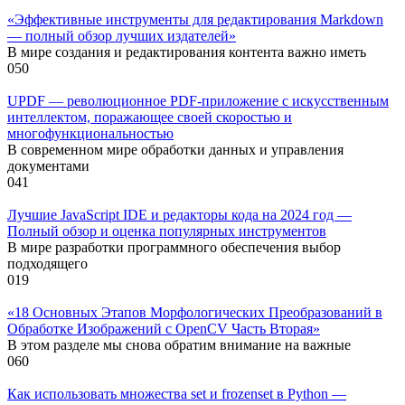
«Эффективные инструменты для редактирования Markdown
— полный обзор лучших издателей»
В мире создания и редактирования контента важно иметь
0
50
UPDF — революционное PDF-приложение с искусственным
интеллектом, поражающее своей скоростью и
многофункциональностью
В современном мире обработки данных и управления
документами
0
41
Лучшие JavaScript IDE и редакторы кода на 2024 год —
Полный обзор и оценка популярных инструментов
В мире разработки программного обеспечения выбор
подходящего
0
19
«18 Основных Этапов Морфологических Преобразований в
Обработке Изображений с OpenCV Часть Вторая»
В этом разделе мы снова обратим внимание на важные
0
60
Как использовать множества set и frozenset в Python —