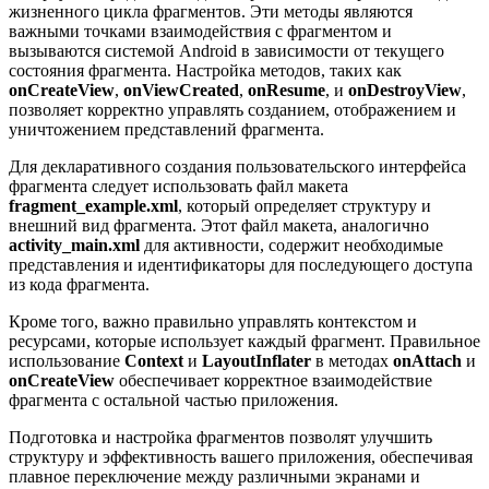
жизненного цикла фрагментов. Эти методы являются
важными точками взаимодействия с фрагментом и
вызываются системой Android в зависимости от текущего
состояния фрагмента. Настройка методов, таких как
onCreateView
,
onViewCreated
,
onResume
, и
onDestroyView
,
позволяет корректно управлять созданием, отображением и
уничтожением представлений фрагмента.
Для декларативного создания пользовательского интерфейса
фрагмента следует использовать файл макета
fragment_example.xml
, который определяет структуру и
внешний вид фрагмента. Этот файл макета, аналогично
activity_main.xml
для активности, содержит необходимые
представления и идентификаторы для последующего доступа
из кода фрагмента.
Кроме того, важно правильно управлять контекстом и
ресурсами, которые использует каждый фрагмент. Правильное
использование
Context
и
LayoutInflater
в методах
onAttach
и
onCreateView
обеспечивает корректное взаимодействие
фрагмента с остальной частью приложения.
Подготовка и настройка фрагментов позволят улучшить
структуру и эффективность вашего приложения, обеспечивая
плавное переключение между различными экранами и