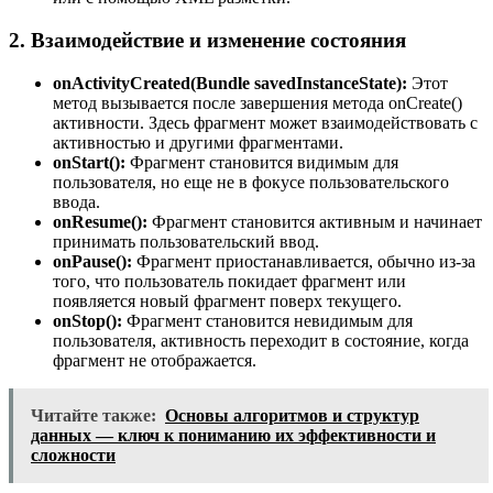
2. Взаимодействие и изменение состояния
onActivityCreated(Bundle savedInstanceState):
Этот
метод вызывается после завершения метода onCreate()
активности. Здесь фрагмент может взаимодействовать с
активностью и другими фрагментами.
onStart():
Фрагмент становится видимым для
пользователя, но еще не в фокусе пользовательского
ввода.
onResume():
Фрагмент становится активным и начинает
принимать пользовательский ввод.
onPause():
Фрагмент приостанавливается, обычно из-за
того, что пользователь покидает фрагмент или
появляется новый фрагмент поверх текущего.
onStop():
Фрагмент становится невидимым для
пользователя, активность переходит в состояние, когда
фрагмент не отображается.
Читайте также:
Основы алгоритмов и структур
данных — ключ к пониманию их эффективности и
сложности