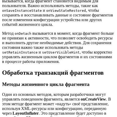
вызывается, когда фрагмент становится видимым для
пользователя. Важно использовать методы, такие как
и
, чтобы
onSaveInstanceState
onViewStateRestored
сохранять и восстанавливать данные и состояние фрагментов
после изменения конфигурации устройства или других
событий жизненного цикла.
Метод
вызывается в момент, когда фрагмент больше
onDetach
не привязан к активности, что позволяет освободить ресурсы
и выполнить другие необходимые действия. Для сохранения
состояния важно также использовать методы
и
, чтобы корректно
setRetainInstance
setUserVisibleHint
управлять жизненным циклом фрагментов и их состояниями
в процессе работы приложения.
Обработка транзакций фрагментов
Методы жизненного цикла фрагмента
Один из основных методов, которым разработчики могут
управлять поведением фрагмента, является
onCreateView
. В
этом методе фрагмент может «надуть» своё представление,
используя XML-ресурсы или конфигурацию, переданную
через
LayoutInflater
. Это представление будет доступно в