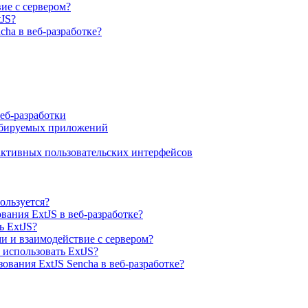
ие с сервером?
JS?
ha в веб-разработке?
еб-разработки
табируемых приложений
ктивных пользовательских интерфейсов
пользуется?
ания ExtJS в веб-разработке?
ь ExtJS?
и и взаимодействие с сервером?
использовать ExtJS?
вания ExtJS Sencha в веб-разработке?