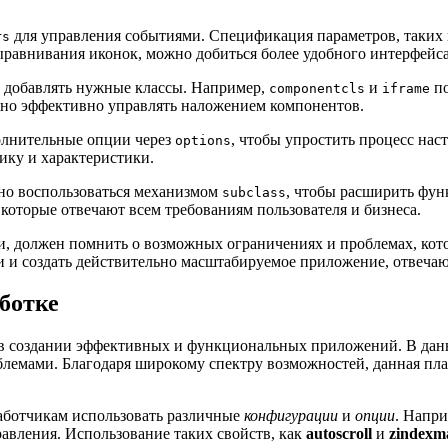
для управления событиями. Спецификация параметров, таких
rs
равнивания иконок, можно добиться более удобного интерфейса
и добавлять нужные классы. Например,
и
по
componentcls
iframe
жно эффективно управлять наложением компонентов.
полнительные опции через
, чтобы упростить процесс нас
options
ику и характеристики.
но воспользоваться механизмом
, чтобы расширить фун
subclass
которые отвечают всем требованиям пользователя и бизнеса.
 должен помнить о возможных ограничениях и проблемах, котор
и и создать действительно масштабируемое приложение, отвеча
ботке
в создании эффективных и функциональных приложений. В данн
облемами. Благодаря широкому спектру возможностей, данная пл
аботчикам использовать различные
конфигурации
и
опции
. Напр
авления. Использование таких свойств, как
autoscroll
и
zindexm