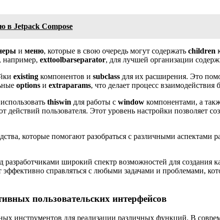
ю в Jetpack Compose
неры
и
меню
, которые в свою очередь могут содержать
children
к
и, например,
exttoolbarseparator
, для лучшей организации содерж
ойки
existing
компонентов и
subclass
для их расширения. Это пом
льные
options
и
extraparams
, что делает процесс взаимодействия 
 использовать
thiswin
для работы с
window
компонентами, а такж
 от действий пользователя. Этот уровень настройки позволяет с
дства, которые помогают разобраться с различными аспектами р
ед разработчиками широкий спектр возможностей для создания 
ут эффективно справляться с любыми задачами и проблемами, ко
тивных пользовательских интерфейсов
щных инструментов для реализации различных функций. В совр