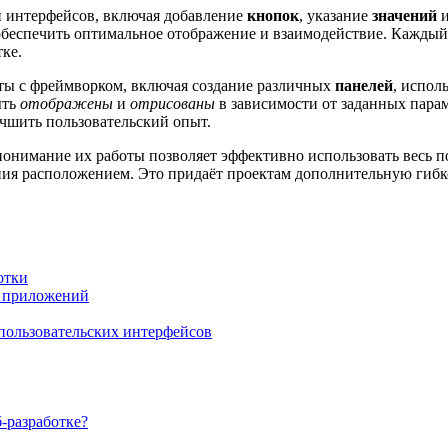
 интерфейсов, включая добавление
кнопок
, указание
значений
и
беспечить оптимальное отображение и взаимодействие. Каждый 
ке.
ты с фреймворком, включая создание различных
панелей
, испол
ыть
отображены
и
отрисованы
в зависимости от заданных парам
учшить пользовательский опыт.
понимание их работы позволяет эффективно использовать весь п
ия расположением. Это придаёт проектам дополнительную гибкос
отки
х приложений
пользовательских интерфейсов
-разработке?