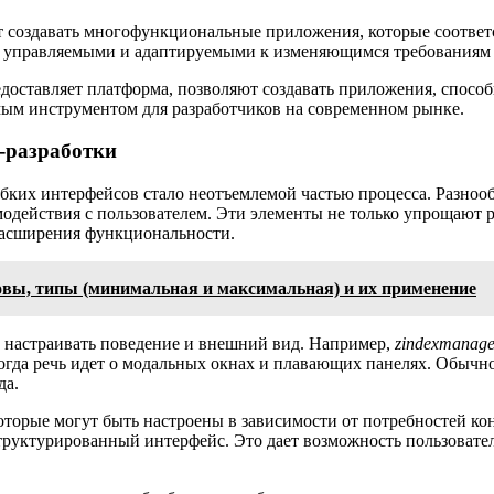
ут создавать многофункциональные приложения, которые соответ
о управляемыми и адаптируемыми к изменяющимся требованиям 
доставляет платформа, позволяют создавать приложения, спосо
мым инструментом для разработчиков на современном рынке.
-разработки
ких интерфейсов стало неотъемлемой частью процесса. Разноо
одействия с пользователем. Эти элементы не только упрощают р
расширения функциональности.
новы, типы (минимальная и максимальная) и их применение
т настраивать поведение и внешний вид. Например,
zindexmanage
огда речь идет о модальных окнах и плавающих панелях. Обычн
да.
оторые могут быть настроены в зависимости от потребностей ко
 структурированный интерфейс. Это дает возможность пользоват