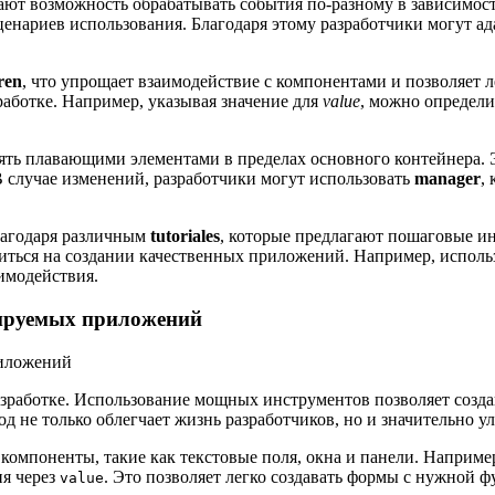
дают возможность обрабатывать события по-разному в зависимост
ценариев использования. Благодаря этому разработчики могут а
ren
, что упрощает взаимодействие с компонентами и позволяет 
зработке. Например, указывая значение для
value
, можно определи
лять плавающими элементами в пределах основного контейнера.
В случае изменений, разработчики могут использовать
manager
,
лагодаря различным
tutoriales
, которые предлагают пошаговые и
иться на создании качественных приложений. Например, исполь
имодействия.
бируемых приложений
зработке. Использование мощных инструментов позволяет созда
д не только облегчает жизнь разработчиков, но и значительно у
компоненты, такие как текстовые поля, окна и панели. Наприм
ия через
. Это позволяет легко создавать формы с нужной 
value