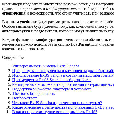
Фреймворк предлагает множество возможностей для настройки
правильно
определять
и
конфигурировать
контейнеры, чтобы о
ограничения
и возможности, что стоит учитывать при разработ
В данном
учебнике
будут рассмотрены ключевые аспекты рабо
Особое внимание будет уделено тому, как компоненты могут б
автопрокрутка
и
разделители
, которые могут значительно ул
Каждая функция и
конфигурация
имеют свои особенности, и 
элементов можно использовать опцию
floatParent
для управлен
конечного пользователя.
Содержание
Универсальность и мощь ExtJS Sencha
Продвинутые инструменты и компоненты для веб-разраб
Использование ExtJS Sencha в создании масштабируемы
Преимущества ExtJS Sencha в веб-разработке
Расширенные возможности для создания интерактивных 
Поддержка множества платформ и устройств
The stores load parameters
Вопрос-ответ:
Что такое ExtJS Sencha и для чего он используется?
Какие основные преимущества использования ExtJS в веб
В каких проектах лучше всего применять ExtJS?