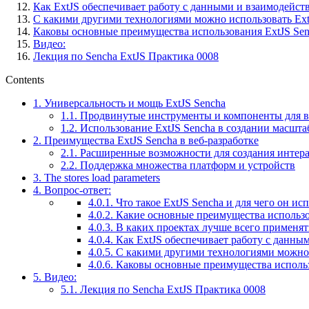
Как ExtJS обеспечивает работу с данными и взаимодейств
С какими другими технологиями можно использовать Ext
Каковы основные преимущества использования ExtJS Senc
Видео:
Лекция по Sencha ExtJS Практика 0008
Contents
1.
Универсальность и мощь ExtJS Sencha
1.1.
Продвинутые инструменты и компоненты для в
1.2.
Использование ExtJS Sencha в создании масш
2.
Преимущества ExtJS Sencha в веб-разработке
2.1.
Расширенные возможности для создания интера
2.2.
Поддержка множества платформ и устройств
3.
The stores load parameters
4.
Вопрос-ответ:
4.0.1.
Что такое ExtJS Sencha и для чего он ис
4.0.2.
Какие основные преимущества использов
4.0.3.
В каких проектах лучше всего применят
4.0.4.
Как ExtJS обеспечивает работу с данным
4.0.5.
С какими другими технологиями можно 
4.0.6.
Каковы основные преимущества использо
5.
Видео:
5.1.
Лекция по Sencha ExtJS Практика 0008