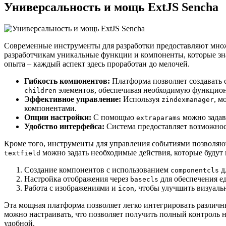
Универсальность и мощь ExtJS Sencha
Современные инструменты для разработки предоставляют множ
разработчикам уникальные функции и компоненты, которые зн
опыта – каждый аспект здесь проработан до мелочей.
Гибкость компонентов:
Платформа позволяет создавать 
элементов, обеспечивая необходимую функцион
children
Эффективное управление:
Используя
, м
zindexmanager
компонентами.
Опции настройки:
С помощью
можно задав
extraparams
Удобство интерфейса:
Система предоставляет возможнос
Кроме того, инструменты для управления событиями позволяю
можно задать необходимые действия, которые будут
textfield
Создание компонентов с использованием
д
componentcls
Настройка отображения через
для обеспечения е
basecls
Работа с изображениями и
, чтобы улучшить визуаль
icon
Эта мощная платформа позволяет легко интегрировать различн
можно настраивать, что позволяет получить полный контроль
удобной.