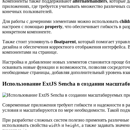
Компоненты также поддерживают
alternatehandlers
, которые 
приложениях, где требуется учитывать множество различных с
конечных пользователей.
Для работы с дочерними элементами можно использовать
child
настроен с помощью
property
, что обеспечивает гибкость в ра
конкретном компоненте.
Также стоит упомянуть о
floatparent
, который помогает управ
дизайна и обеспечения корректного отображения интерфейса. 
компонентами на странице.
Настройка и добавление новых элементов становится проще б
осваивать новые функции и возможности, позволяя сосредоточ
необходимые страницы, добавляя дополнительный уровень вза
Использование ExtJS Sencha в создании масшта
Современные приложения требуют гибкости и надежности в ра
условия и масштабируются по мере необходимости. Такой подхо
При разработке сложных систем полезно применять различные 
использовать свойства
и
, а также задавать значен
width
height