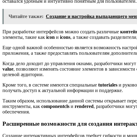
оставался удобным и интуитивно понятным для пользователей.
Читайте также:
Создание и настройка выпадающего мен
При разработке интерфейсов можно создать различные
контей
элементы, такие как
icon
и
icons
, а также создавать разделител
Еще одной важной особенностью является возможность настр
приложения, а также предоставлять пользователям дополните
Когда дело доходит до управления окнами, разработчики могут
value
, позволяют изменять состояние элементов в зависимости
целевой аудитории.
Кроме того, в системе имеются специальные
tutoriales
и руково
получать доступ к актуальной информации и поддержке.
Таким образом, использование данной системы открывает пер
инструменты, как
componentcls
и
rendered
, разработчики мог
обеспечения.
Расширенные возможности для создания интерак
Создание интерактивных интерфейсов требует гибкости и мо