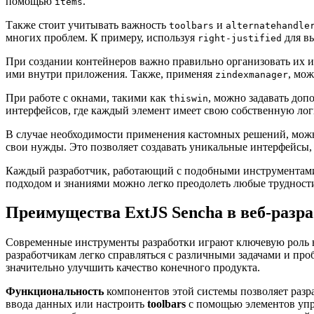
помощью
.
items
Также стоит учитывать важность
и
toolbars
alternatehandle
многих проблем. К примеру, используя
для вы
right-justified
При создании контейнеров важно правильно организовать их 
ими внутри приложения. Также, применяя
, мо
zindexmanager
При работе с окнами, такими как
, можно задавать до
thiswin
интерфейсов, где каждый элемент имеет свою собственную лог
В случае необходимости применения кастомных решений, мож
свои нужды. Это позволяет создавать уникальные интерфейсы, 
Каждый разработчик, работающий с подобными инструментами,
подходом и знаниями можно легко преодолеть любые трудност
Преимущества ExtJS Sencha в веб-разра
Современные инструменты разработки играют ключевую роль 
разработчикам легко справляться с различными задачами и пр
значительно улучшить качество конечного продукта.
Функциональность
компонентов этой системы позволяет разр
ввода данных или настроить
toolbars
с помощью элементов упр