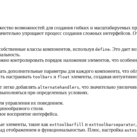
ество возможностей для создания гибких и масштабируемых при
ачительно упрощают процесс создания сложных интерфейсов. От
собственные классы компонентов, используя
. Это дает в
define
альность.
ожно контролировать порядок наложения элементов, что особе
ать дополнительные параметры для каждого компонента, что об
ть настраивать
и
элементы, создавая интуитивн
toolbars
float
т легко добавлять
, что значительно увеличи
alternatehandlers
 выполняться при определенных условиях.
ля управления их поведением.
динообразного стиля.
ное восприятие интерфейса.
ые элементы, такие как
и
exttoolbarfill
exttoolbarseparator
 над отображением и функциональностью. Плюс, настройка
autos