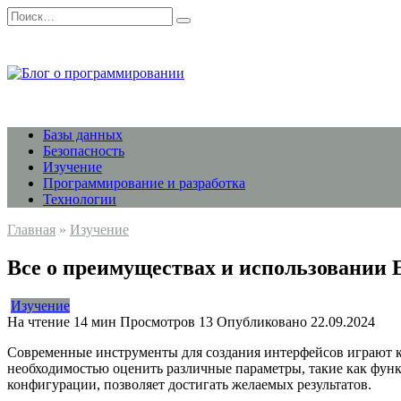
Перейти
Search
к
for:
содержанию
Базы данных
Безопасность
Изучение
Программирование и разработка
Технологии
Главная
»
Изучение
Все о преимуществах и использовании E
Изучение
На чтение
14 мин
Просмотров
13
Опубликовано
22.09.2024
Современные инструменты для создания интерфейсов играют к
необходимостью оценить различные параметры, такие как функц
конфигурации, позволяет достигать желаемых результатов.