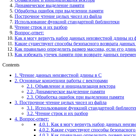
Динамическое выделение памяти
Обработка ошибок при выделении памяти
Построчное чтение целых чисел из файла
Использование функций стандартной библиотеки
Чтение строк и их разбор
Вопрос-ответ:
Как я могу вернуть набор данных неизвестной длины из 
Какие существуют способы безопасного возврата данных
Как правильно определить размер массива, если его длин
Как избежать утечек памяти при возврате данных перем
Contents
1.
Чтение данных неизвестной длины в C
2.
Основные концепции работы с векторами
2.1.
Объявление и инициализация вектора
2.2.
Динамическое выделение памяти
2.3.
Обработка ошибок при выделении памяти
3.
Построчное чтение целых чисел из файла
3.1.
Использование функций стандартной библиоте
3.2.
Чтение строк и их разбор
4.
Вопрос-ответ:
4.0.1.
Как я могу вернуть набор данных неизв
4.0.2.
Какие существуют способы безопасного
4.0.3.
Как правильно определить размер массив