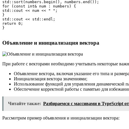
std::sort(numbers.begin(), numbers.end());

for (const int& num : numbers) {

std::cout << num << " ";

}

std::cout << std::endl;

return 0;

Объявление и инициализация вектора
При работе с векторами необходимо учитывать некоторые важ
Объявление вектора, включая указание его типа и размера
Инициализация вектора значениями;
Использование функций для управления динамической п
Обеспечение корректной работы с памятью для избежания
Читайте также:
Разбираемся с массивами в TypeScript от
Рассмотрим пример объявления и инициализации вектора: