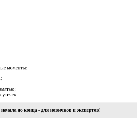
ные моменты:
;
амятью;
 утечек.
 начала до конца - для новичков и экспертов!