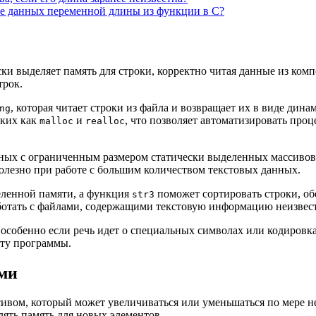
те данных переменной длины из функции в C?
ски выделяет память для строки, корректно читая данные из ком
трок.
, которая читает строки из файла и возвращает их в виде дин
ng
аких как
и
, что позволяет автоматизировать про
malloc
realloc
анных с ограниченным размером статически выделенных массиво
полезно при работе с большим количеством текстовых данных.
еленной памяти, а функция
поможет сортировать строки, об
str3
аботать с файлами, содержащими текстовую информацию неизвес
собенно если речь идет о специальных символах или кодировка
оту программы.
ми
ивом, который может увеличиваться или уменьшаться по мере не
ять память для новых элементов.