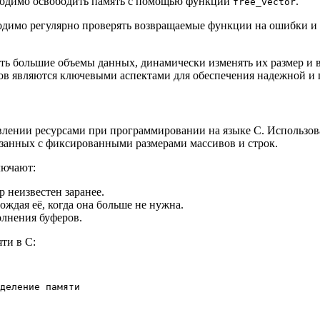
бходимо освободить память с помощью функции
.
free_vector
ходимо регулярно проверять возвращаемые функции на ошибки и 
ть большие объемы данных, динамически изменять их размер и в
ов являются ключевыми аспектами для обеспечения надежной и
лении ресурсами при программировании на языке C. Использова
язанных с фиксированными размерами массивов и строк.
лючают:
р неизвестен заранее.
ждая её, когда она больше не нужна.
олнения буферов.
ти в C:
деление памяти
