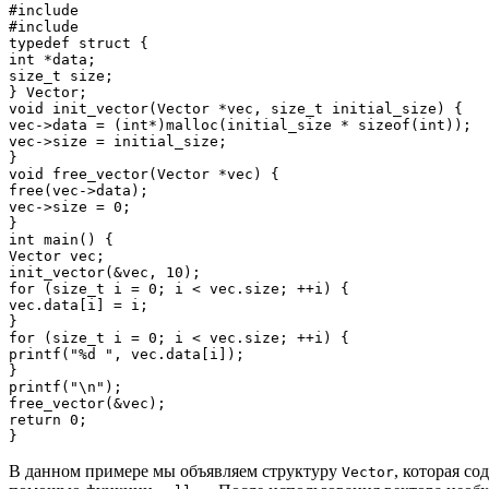
#include 
#include 
typedef struct {

int *data;

size_t size;

} Vector;

void init_vector(Vector *vec, size_t initial_size) {

vec->data = (int*)malloc(initial_size * sizeof(int));

vec->size = initial_size;

}

void free_vector(Vector *vec) {

free(vec->data);

vec->size = 0;

}

int main() {

Vector vec;

init_vector(&vec, 10);

for (size_t i = 0; i < vec.size; ++i) {

vec.data[i] = i;

}

for (size_t i = 0; i < vec.size; ++i) {

printf("%d ", vec.data[i]);

}

printf("\n");

free_vector(&vec);

return 0;

В данном примере мы объявляем структуру
, которая с
Vector