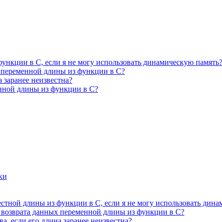
функции в C, если я не могу использовать динамическую память
 переменной длины из функции в C?
а заранее неизвестна?
енной длины из функции в C?
ки
естной длины из функции в C, если я не могу использовать дин
 возврата данных переменной длины из функции в C?
а, если его длина заранее неизвестна?