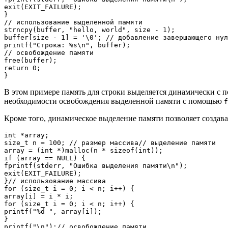
exit(EXIT_FAILURE);

}

// использование выделенной памяти

strncpy(buffer, "hello, world", size - 1);

buffer[size - 1] = '\0'; // добавление завершающего нул
printf("Строка: %s\n", buffer);

// освобождение памяти

free(buffer);

return 0;

}
В этом примере память для строки выделяется динамически 
необходимости освобождения выделенной памяти с помощью
f
Кроме того, динамическое выделение памяти позволяет создав
int *array;

size_t n = 100; // размер массива// выделение памяти

array = (int *)malloc(n * sizeof(int));

if (array == NULL) {

fprintf(stderr, "Ошибка выделения памяти\n");

exit(EXIT_FAILURE);

}// использование массива

for (size_t i = 0; i < n; i++) {

array[i] = i * i;

for (size_t i = 0; i < n; i++) {

printf("%d ", array[i]);

}

printf("\n");// освобождение памяти
