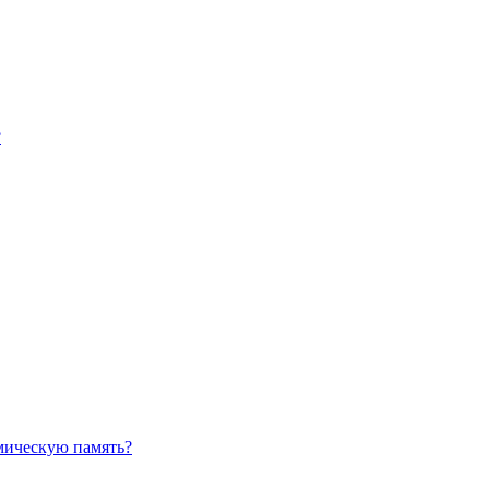
?
амическую память?