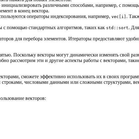
 инициализировать различными способами, например, с помо
лемент в конец вектора.
используются операторы индексирования, например,
. Так
vec[i]
ы с помощью стандартных алгоритмов, таких как
. Дл
std::sort
оров для перебора элементов. Итераторы предоставляют удобны
ятью. Поскольку векторы могут динамически изменять свой разм
обно рассмотрим эти и другие аспекты работы с векторами, так
векторами, сможете эффективно использовать их в своих прогр
выми строками, числовыми данными или сложными структурами, 
ользование векторов: