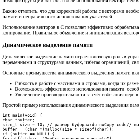
помощью функции
. После использования вектора нео
malloc
Важно отметить, что для корректной работы с векторами необ
памяти и неправильного использования указателей.
Использование векторов в C позволяет эффективно обрабатыва
копирование. Правильное объявление и инициализация вектор
Динамическое выделение памяти
Динамическое выделение памяти играет ключевую роль в управ
переменными и структурами данных, избегая ограничений, св
Основные преимущества динамического выделения памяти вк
Гибкость в работе с массивами и строками, когда их разме
Возможность эффективного использования памяти, освобо
Увеличение производительности за счёт избегания переп
Простой пример использования динамического выделения памя
int main(void) {

char *buffer;

size_t size = 10; // размер буфераarduinoCopy code// вы
buffer = (char *)malloc(size * sizeof(char));

if (buffer == NULL) {

fprintf(stderr, "Ошибка выделения памяти\n");
