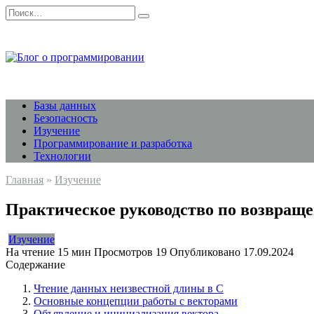
Перейти
Search
к
for:
содержанию
Базы данных
Безопасность
Изучение
Программирование и разработка
Технологии
Главная
»
Изучение
Практическое руководство по возвраще
Изучение
На чтение
15 мин
Просмотров
19
Опубликовано
17.09.2024
Содержание
Чтение данных неизвестной длины в C
Основные концепции работы с векторами
Объявление и инициализация вектора