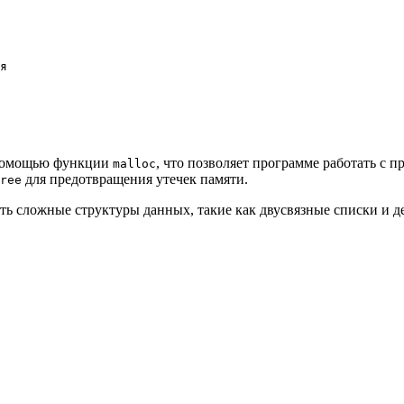
я

с помощью функции
, что позволяет программе работать с 
malloc
для предотвращения утечек памяти.
ree
ать сложные структуры данных, такие как двусвязные списки и д