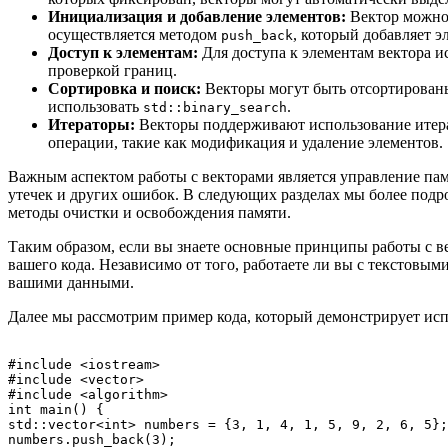
Инициализация и добавление элементов:
Вектор можно
осуществляется методом
, который добавляет э
push_back
Доступ к элементам:
Для доступа к элементам вектора 
проверкой границ.
Сортировка и поиск:
Векторы могут быть отсортирован
использовать
.
std::binary_search
Итераторы:
Векторы поддерживают использование итерат
операции, такие как модификация и удаление элементов.
Важным аспектом работы с векторами является управление пам
утечек и других ошибок. В следующих разделах мы более подр
методы очистки и освобождения памяти.
Таким образом, если вы знаете основные принципы работы с 
вашего кода. Независимо от того, работаете ли вы с тексто
вашими данными.
Далее мы рассмотрим пример кода, который демонстрирует исп
#include <iostream>

#include <vector>

#include <algorithm>

int main() {

std::vector<int> numbers = {3, 1, 4, 1, 5, 9, 2, 6, 5};

numbers.push_back(3);
