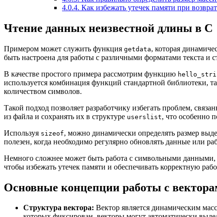
4.0.4.
Как избежать утечек памяти при возвра
Чтение данных неизвестной длины в C
Примером может служить функция
, которая динамиче
getdata
быть настроена для работы с различными форматами текста и с
В качестве простого примера рассмотрим функцию
hello_stri
используется комбинация функций стандартной библиотеки, т
количеством символов.
Такой подход позволяет разработчику избегать проблем, связ
из файла и сохранять их в структуре
, что особенно 
userslist
Используя
, можно динамически определять размер выд
sizeof
полезен, когда необходимо регулярно обновлять данные или р
Немного сложнее может быть работа с символьными данными, о
чтобы избежать утечек памяти и обеспечивать корректную раб
Основные концепции работы с вектора
Структура вектора:
Вектор является динамическим масс
которых фиксирован, векторы могут автоматически выдел