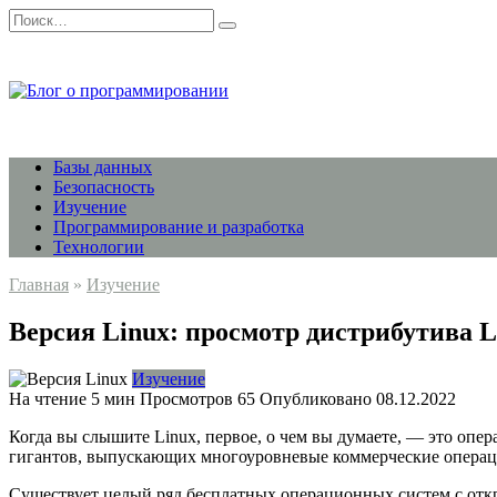
Перейти
Search
к
for:
содержанию
Базы данных
Безопасность
Изучение
Программирование и разработка
Технологии
Главная
»
Изучение
Версия Linux: просмотр дистрибутива L
Изучение
На чтение
5 мин
Просмотров
65
Опубликовано
08.12.2022
Когда вы слышите Linux, первое, о чем вы думаете, — это опе
гигантов, выпускающих многоуровневые коммерческие операцио
Существует целый ряд бесплатных операционных систем с откр