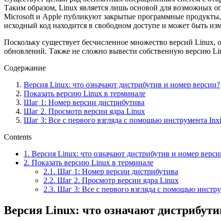
Таким образом, Linux является лишь основой для возможных о
Microsoft и Apple публикуют закрытые программные продукты,
исходный код находится в свободном доступе и может быть из
Поскольку существует бесчисленное множество версий Linux, 
обновлений. Также не сложно вывести собственную версию Linu
Содержание
Версия Linux: что означают дистрибутив и номер версии?
Показать версию Linux в терминале
Шаг 1: Номер версии дистрибутива
Шаг 2. Просмотр версии ядра Linux
Шаг 3: Все с первого взгляда с помощью инструмента Inx
Contents
1.
Версия Linux: что означают дистрибутив и номер верси
2.
Показать версию Linux в терминале
2.1.
Шаг 1: Номер версии дистрибутива
2.2.
Шаг 2. Просмотр версии ядра Linux
2.3.
Шаг 3: Все с первого взгляда с помощью инстру
Версия Linux: что означают дистрибути