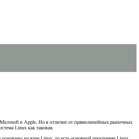
 Microsoft и Apple. Но в отличие от прямолинейных рыночных
тема Linux как таковая.
снованы на ядре Linux, то есть основной программе Linux.