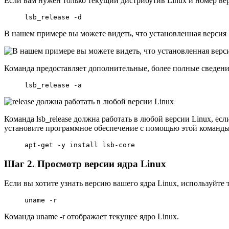
Если вам нужен только текущий дистрибутив Linux и номер вер
lsb_release -d
В нашем примере вы можете видеть, что установленная версия L
Команда предоставляет дополнительные, более полные сведени
lsb_release -a
Команда lsb_release должна работать в любой версии Linux, есл
установите программное обеспечение с помощью этой команды
apt-get -y install lsb-core
Шаг 2. Просмотр версии ядра Linux
Если вы хотите узнать версию вашего ядра Linux, используйте
uname -r
Команда uname -r отображает текущее ядро ​​Linux.