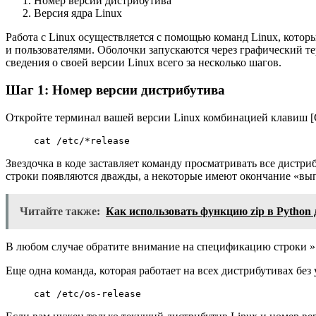
Номер версии дистрибутива
Версия ядра Linux
Работа с Linux осуществляется с помощью команд Linux, котор
и пользователями. Оболочки запускаются через графический т
сведения о своей версии Linux всего за несколько шагов.
Шаг 1: Номер версии дистрибутива
Откройте терминал вашей версии Linux комбинацией клавиш [Ct
cat /etc/*release
Звездочка в коде заставляет команду просматривать все дистри
строки появляются дважды, а некоторые имеют окончание «выпу
Читайте также:
Как использовать функцию zip в Python
В любом случае обратите внимание на спецификацию строки »
Еще одна команда, которая работает на всех дистрибутивах без
cat /etc/os-release