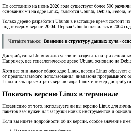
По состоянию на июнь 2020 года существует более 500 разли
основанными на ядре Linux, являются Ubuntu, Debian, Fedora, S
Только дерево разработки Ubuntu в настоящее время состоит 
под номером версии 20.04. Первая Ubuntu появилась в 2004 год
Читайте также:
Введение в структуру данных куча - ос
Дистрибутивы Linux можно условно разделить на три основных
Например, все генеалогическое древо Ubuntu основано на Debian
Хотя все они имеют общее ядро ​​​​Linux, версии Linux образ
от предполагаемого использования, диапазона программного о
Linux и как просмотреть версию ядра Linux и номер дистрибути
Показать версию Linux в терминале
Независимо от того, используете ли вы версию Linux для личны
пакетов вам нужен для загрузки новых инструментов и обновле
Если вы ищете подробности об их версии, особое значение име