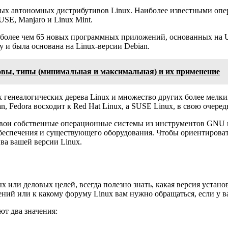
чных автономных дистрибутивов Linux. Наиболее известными о
USE, Manjaro и Linux Mint.
из более чем 65 новых программных приложений, основанных на 
у и была основана на Linux-версии Debian.
новы, типы (минимальная и максимальная) и их применение
 генеалогических дерева Linux и множество других более мелки
, Fedora восходит к Red Hat Linux, а SUSE Linux, в свою очередь
уют свои собственные операционные системы из инструментов GNU
беспечения и существующего оборудования. Чтобы ориентироват
ва вашей версии Linux.
х или деловых целей, всегда полезно знать, какая версия установ
ний или к какому форуму Linux вам нужно обращаться, если у в
ют два значения: