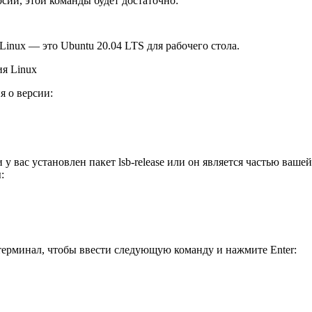
сии, этой команды будет достаточно:
inux — это Ubuntu 20.04 LTS для рабочего стола.
я о версии:
и у вас установлен пакет lsb-release или он является частью ваш
:
 терминал, чтобы ввести следующую команду и нажмите Enter: