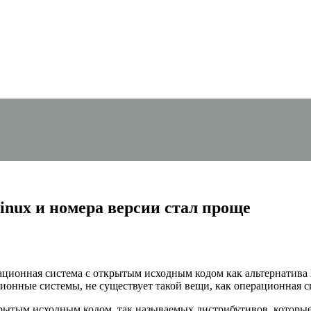
inux и номера версии стал проще
рационная система с открытым исходным кодом как альтернатива
нные системы, не существует такой вещи, как операционная сис
ытым исходным кодом, так называемых дистрибутивов, которые о