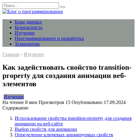
Перейти
Search
к
for:
содержанию
Базы данных
Безопасность
Изучение
Программирование и разработка
Технологии
Главная
»
Изучение
Как задействовать свойство transition-
property для создания анимации веб-
элементов
Изучение
На чтение
8 мин
Просмотров
15
Опубликовано
17.09.2024
Содержание
Использование свойства transition-property для создания
анимации на веб-сайте
Выбор свойств для анимации
Определение ключевых анимируемых свойств