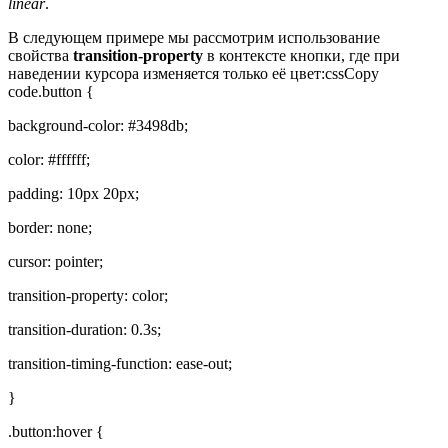
linear
.
В следующем примере мы рассмотрим использование
свойства
transition-property
в контексте кнопки, где при
наведении курсора изменяется только её цвет:cssCopy
code.button {
background-color: #3498db;
color: #ffffff;
padding: 10px 20px;
border: none;
cursor: pointer;
transition-property: color;
transition-duration: 0.3s;
transition-timing-function: ease-out;
}
.button:hover {