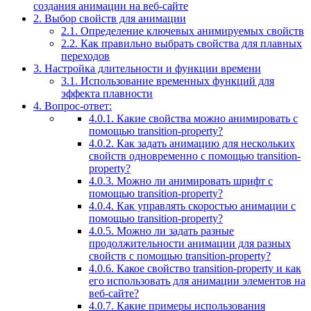
создания анимации на веб-сайте
2.
Выбор свойств для анимации
2.1.
Определение ключевых анимируемых свойств
2.2.
Как правильно выбрать свойства для плавных
переходов
3.
Настройка длительности и функции времени
3.1.
Использование временных функций для
эффекта плавности
4.
Вопрос-ответ:
4.0.1.
Какие свойства можно анимировать с
помощью transition-property?
4.0.2.
Как задать анимацию для нескольких
свойств одновременно с помощью transition-
property?
4.0.3.
Можно ли анимировать шрифт с
помощью transition-property?
4.0.4.
Как управлять скоростью анимации с
помощью transition-property?
4.0.5.
Можно ли задать разные
продолжительности анимации для разных
свойств с помощью transition-property?
4.0.6.
Какое свойство transition-property и как
его использовать для анимации элементов на
веб-сайте?
4.0.7.
Какие примеры использования