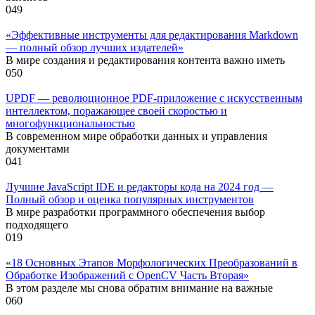
0
49
«Эффективные инструменты для редактирования Markdown
— полный обзор лучших издателей»
В мире создания и редактирования контента важно иметь
0
50
UPDF — революционное PDF-приложение с искусственным
интеллектом, поражающее своей скоростью и
многофункциональностью
В современном мире обработки данных и управления
документами
0
41
Лучшие JavaScript IDE и редакторы кода на 2024 год —
Полный обзор и оценка популярных инструментов
В мире разработки программного обеспечения выбор
подходящего
0
19
«18 Основных Этапов Морфологических Преобразований в
Обработке Изображений с OpenCV Часть Вторая»
В этом разделе мы снова обратим внимание на важные
0
60