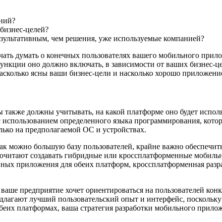
ний?
бизнес-целей?
зультативным, чем решения, уже используемые компанией?
чать думать о конечных пользователях вашего мобильного прило
функции оно должно включать, в зависимости от ваших бизнес-ц
насколько ясны ваши бизнес-цели и насколько хорошо приложение
также должны учитывать, на какой платформе оно будет использо
с использованием определенного языка программирования, кото
ько на предполагаемой ОС и устройствах.
как можно большую базу пользователей, крайне важно обеспечит
дпочитают создавать гибридные или кроссплатформенные мобиль
енных приложения для обеих платформ, кроссплатформенная разр
и ваше предприятие хочет ориентироваться на пользователей кон
лагают лучший пользовательский опыт и интерфейс, поскольку
обеих платформах, ваша стратегия разработки мобильного прил