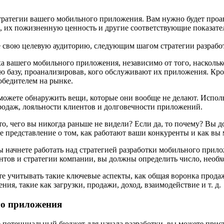
ратегии вашего мобильного приложения. Вам нужно будет проана
их пожизненную ценность и другие соответствующие показатели
 свою целевую аудиторию, следующим шагом стратегии разрабо
 вашего мобильного приложения, независимо от того, наскольк
ю базу, проанализировав, кого обслуживают их приложения. Кро
обедителем на рынке.
же можете обнаружить вещи, которые они вообще не делают. Исп
родаж, лояльности клиентов и долговечности приложений.
то, чего вы никогда раньше не видели? Если да, то почему? Вы 
 представление о том, как работают ваши конкуренты и как вы 
ы начнете работать над стратегией разработки мобильного прил
ентов и стратегии компании, вы должны определить число, необ
е учитывать такие ключевые аспекты, как общая воронка прода
ия, такие как загрузки, продажи, доход, взаимодействие и т. д.
го приложения
те потенциальный бюджет для начала разработки, вы можете прис