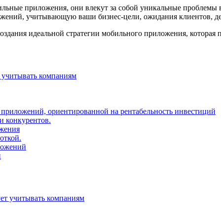
ые приложения, они влекут за собой уникальные проблемы в р
жений, учитывающую ваши бизнес-цели, ожидания клиентов, дей
оздания идеальной стратегии мобильного приложения, которая 
т учитывать компаниям
х приложений, ориентированной на рентабельность инвестиций
и конкурентов.
ожения
откой.
ложений
й
ует учитывать компаниям