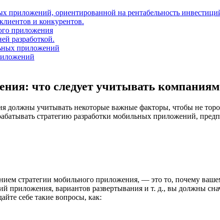
ных приложений, ориентированной на рентабельность инвестици
клиентов и конкурентов.
ого приложения
ей разработкой.
льных приложений
риложений
ения: что следует учитывать компаниям
я должны учитывать некоторые важные факторы, чтобы не торопи
зрабатывать стратегию разработки мобильных приложений, предп
данием стратегии мобильного приложения, — это то, почему ва
й приложения, вариантов развертывания и т. д., вы должны снач
йте себе такие вопросы, как: