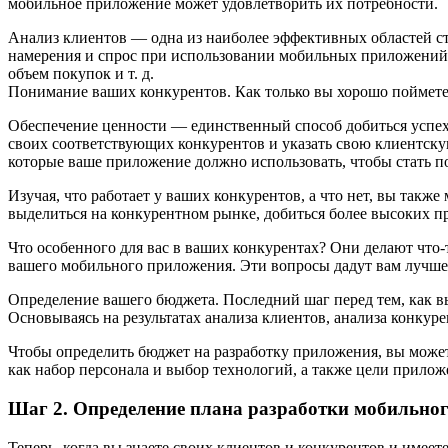
мобильное приложение может удовлетворить их потребности.
Анализ клиентов — одна из наиболее эффективных областей ст
намерения и спрос при использовании мобильных приложений, 
объем покупок и т. д.
Понимание ваших конкурентов. Как только вы хорошо поймете
Обеспечение ценности — единственный способ добиться успеха
своих соответствующих конкурентов и указать свою клиентску
которые ваше приложение должно использовать, чтобы стать п
Изучая, что работает у ваших конкурентов, а что нет, вы так
выделиться на конкурентном рынке, добиться более высоких п
Что особенного для вас в ваших конкурентах? Они делают что-
вашего мобильного приложения. Эти вопросы дадут вам лучшее
Определение вашего бюджета. Последний шаг перед тем, как в
Основываясь на результатах анализа клиентов, анализа конкур
Чтобы определить бюджет на разработку приложения, вы может
как набор персонала и выбор технологий, а также цели приложен
Шаг 2. Определение плана разработки мобильно
Теперь, когда вы знаете своих клиентов и конкурентов и имее