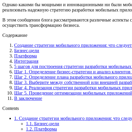
Однако какими бы мощными и инновационными ни были мобильн
реализовать надежную стратегию разработки мобильных прило
В этом сообщении блога рассматриваются различные аспекты с
осуществить трансформацию бизнеса.
Содержание
Создание стратегии мобильного приложения: что следуе
Бизнес-цели
Платформа
Интеграция
5 шагов для построения стратегии разработки мобильны
Шаг 1. Определение бизнес-стратегии и анализ клиентов 
Шаг 2. Определение плана разработки мобильного прил
Шаг 3. Выберите между собственной или внешней разраб
Шаг 4. Реализация стратегии разработки мобильных при
Шаг 5. Проведение оптимизации мобильных приложени
В заключение
Contents
1.
Создание стратегии мобильного приложения: что след
1.1.
Бизнес-цели
1.2.
Платформа