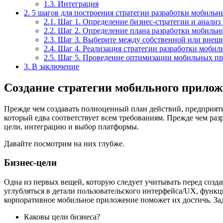
1.3.
Интеграция
2.
5 шагов для построения стратегии разработки мобиль
2.1.
Шаг 1. Определение бизнес-стратегии и анализ 
2.2.
Шаг 2. Определение плана разработки мобильн
2.3.
Шаг 3. Выберите между собственной или внешн
2.4.
Шаг 4. Реализация стратегии разработки моби
2.5.
Шаг 5. Проведение оптимизации мобильных п
3.
В заключение
Создание стратегии мобильного прилож
Прежде чем создавать полноценный план действий, предприяти
который едва соответствует всем требованиям. Прежде чем ра
цели, интеграцию и выбор платформы.
Давайте посмотрим на них глубже.
Бизнес-цели
Одна из первых вещей, которую следует учитывать перед соз
углубляться в детали пользовательского интерфейса/UX, функци
корпоративное мобильное приложение поможет их достичь. Зада
Каковы цели бизнеса?