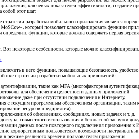
 приложения, ключевых показателей эффективности, создание п
а собой этот шаг:
е стратегии разработки мобильного приложения является опред
» MoSCow«, который позволяет классифицировать функции прило
м определить функции, которые должна содержать первая версия
е. Вот некоторые особенности, которые можно классифицироват
включить в него функции, повышающие безопасность, удобство 
работке стратегии разработки мобильных приложений:
 аутентификации, такие как MFA (многофакторная аутентификац
протоколы для обеспечения целостности данных приложений.
иложение даже при отсутствии подключения к Интернету.
ния с текущим программным обеспечением организации, таким 
ирование ресурсов предприятия).
риложения об обновлениях, сообщениях, новых задачах и т. д.
доступа, совместного использования и безопасной загрузки док
низации данных после повторного подключения приложения к И
ение корпоративным пользователям возможности настраивать ин
й в режиме реального времени пользователям приложения.