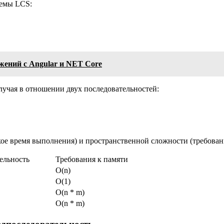
емы LCS:
жений с Angular и NET Core
случая в отношении двух последовательностей:
е время выполнения) и пространственной сложности (требовани
ельность
Требования к памяти
O(n)
O(1)
O(n * m)
O(n * m)