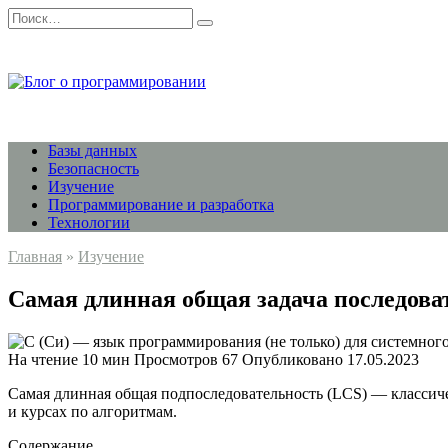
Перейти
Search
к
for:
содержанию
Базы данных
Безопасность
Изучение
Программирование и разработка
Технологии
Главная
»
Изучение
Самая длинная общая задача последова
На чтение
10 мин
Просмотров
67
Опубликовано
17.05.2023
Самая длинная общая подпоследовательность (LCS) — классич
и курсах по алгоритмам.
Содержание