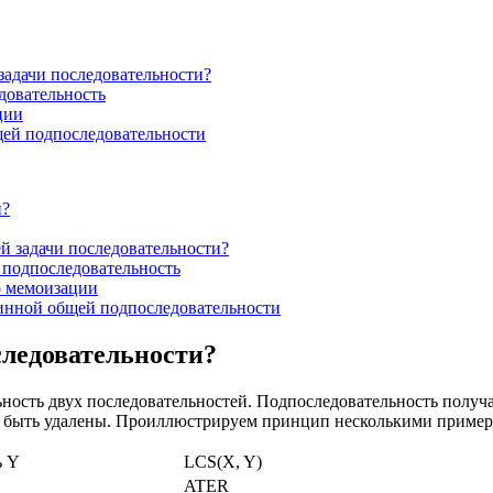
адачи последовательности?
довательность
ции
ей подпоследовательности
и?
 задачи последовательности?
подпоследовательность
ю мемоизации
инной общей подпоследовательности
следовательности?
ость двух последовательностей. Подпоследовательность получа
ли быть удалены. Проиллюстрируем принцип несколькими пример
ь Y
LCS(X, Y)
ATER