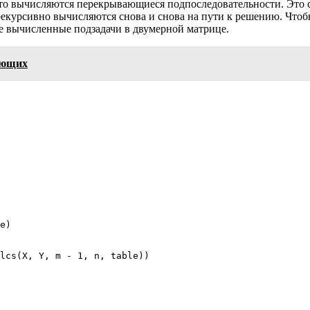
что вычисляются перекрывающиеся подпоследовательности. Это
 рекурсивно вычисляются снова и снова на пути к решению. Что
 вычисленные подзадачи в двумерной матрице.
ающих
e
)
lcs
(
X
,
 Y
,
 m 
-
1
,
 n
,
 table
)
)