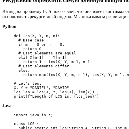
Рекурсивно определить самую длинную общую по
Взгляд на проблему LCS показывает, что она имеет «оптимальн
использовать рекурсивный подход. Мы показываем реализацию
Python
def
lcs
(
X
,
 Y
,
 m
,
 n
)
:
# Base case
if
 m 
==
0
or
 n 
==
0
:
return
0
# Last elements are equal
elif
 X
[
m
-
1
]
==
 Y
[
n
-
1
]
:
return
1
+
 lcs
(
X
,
 Y
,
 m
-
1
,
 n
-
1
)
# Last elements differ
else
:
return
max
(
lcs
(
X
,
 Y
,
 m
,
 n
-
1
)
,
 lcs
(
X
,
 Y
,
 m
-
1
,
 n
# Let's test
X
,
 Y 
=
"DANIEL"
,
"DAVID"
lcs_len 
=
 lcs
(
X
,
 Y
,
len
(
X
)
,
len
(
Y
)
)
print
(
f"Length of LCS is: 
{
lcs_len
}
"
)
Java
import
java
.
io
.
*
;
class
LCS
{
public
static
int
lcs
(
String
A
,
String
B
,
int
 m
,