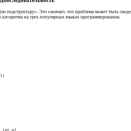
дпоследовательность
ую подструктуру». Это означает, что проблема может быть свед
 алгоритма на трех популярных языках программирования.
)
)
int
 n
)