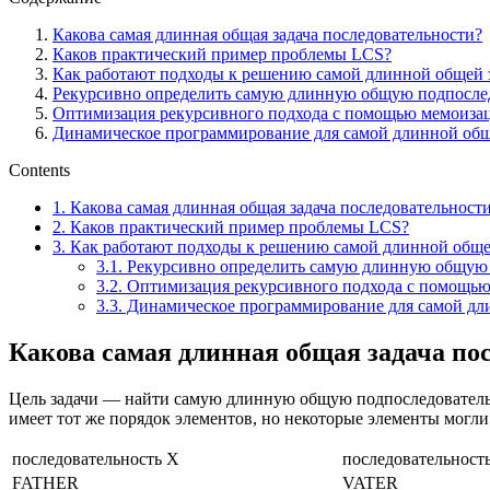
Какова самая длинная общая задача последовательности?
Каков практический пример проблемы LCS?
Как работают подходы к решению самой длинной общей з
Рекурсивно определить самую длинную общую подпосле
Оптимизация рекурсивного подхода с помощью мемоиза
Динамическое программирование для самой длинной общ
Contents
1.
Какова самая длинная общая задача последовательност
2.
Каков практический пример проблемы LCS?
3.
Как работают подходы к решению самой длинной общей
3.1.
Рекурсивно определить самую длинную общую 
3.2.
Оптимизация рекурсивного подхода с помощь
3.3.
Динамическое программирование для самой дл
Какова самая длинная общая задача по
Цель задачи — найти самую длинную общую подпоследовательн
имеет тот же порядок элементов, но некоторые элементы мог
последовательность X
последовательност
FATHER
VATER