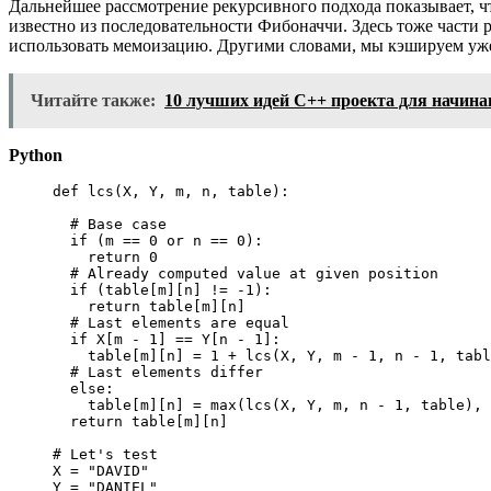
Дальнейшее рассмотрение рекурсивного подхода показывает, 
известно из последовательности Фибоначчи. Здесь тоже части
использовать мемоизацию. Другими словами, мы кэшируем уже
Читайте также:
10 лучших идей C++ проекта для начин
Python
def
lcs
(
X
,
 Y
,
 m
,
 n
,
 table
)
:
# Base case
if
(
m 
==
0
or
 n 
==
0
)
:
return
0
# Already computed value at given position
if
(
table
[
m
]
[
n
]
!=
-
1
)
:
return
 table
[
m
]
[
n
]
# Last elements are equal
if
 X
[
m 
-
1
]
==
 Y
[
n 
-
1
]
:
    table
[
m
]
[
n
]
=
1
+
 lcs
(
X
,
 Y
,
 m 
-
1
,
 n 
-
1
,
 tabl
# Last elements differ
else
:
    table
[
m
]
[
n
]
=
max
(
lcs
(
X
,
 Y
,
 m
,
 n 
-
1
,
 table
)
,
 
return
 table
[
m
]
[
n
]
# Let's test
X 
=
"DAVID"
Y 
=
"DANIEL"