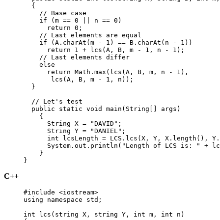
{
// Base case
if
(
m 
==
0
||
 n 
==
0
)
return
0
;
// Last elements are equal
if
(
A
.
charAt
(
m 
-
1
)
==
B
.
charAt
(
n 
-
1
)
)
return
1
+
lcs
(
A
,
B
,
 m 
-
1
,
 n 
-
1
)
;
// Last elements differ
else
return
Math
.
max
(
lcs
(
A
,
B
,
 m
,
 n 
-
1
)
,
lcs
(
A
,
B
,
 m 
-
1
,
 n
)
)
;
}
// Let's test
public
static
void
main
(
String
[
]
 args
)
{
String
X
=
"DAVID"
;
String
Y
=
"DANIEL"
;
int
 lcsLength 
=
 LCS
.
lcs
(
X
,
Y
,
X
.
length
(
)
,
Y
.
System
.
out
.
println
(
"Length of LCS is: "
+
 lc
}
}
С++
#include <iostream>

using namespace std;

int lcs(string X, string Y, int m, int n)
