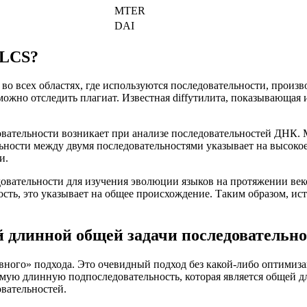
MTER
DAI
 LCS?
о всех областях, где используются последовательности, произв
можно отследить плагиат. Известная diffутилита, показывающая 
вательности возникает при анализе последовательностей ДНК.
ности между двумя последовательностями указывает на высокое 
и.
ательности для изучения эволюции языков на протяжении веков
ть, это указывает на общее происхождение. Таким образом, ист
 длинной общей задачи последовательн
ного» подхода. Это очевидный подход без какой-либо оптимиза
амую длинную подпоследовательность, которая является общей дл
овательностей.