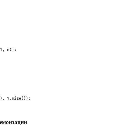
1, n));

), Y.size());

мемоизации