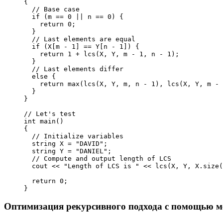
{

  // Base case

  if (m == 0 || n == 0) {

    return 0;

  }

  // Last elements are equal

  if (X[m - 1] == Y[n - 1]) {

    return 1 + lcs(X, Y, m - 1, n - 1);

  }

  // Last elements differ

  else {

    return max(lcs(X, Y, m, n - 1), lcs(X, Y, m - 
  }

}

// Let's test

int main()

{

  // Initialize variables

  string X = "DAVID";

  string Y = "DANIEL";

  // Compute and output length of LCS

  cout << "Length of LCS is " << lcs(X, Y, X.size(
  return 0;

}
Оптимизация рекурсивного подхода с помощью 