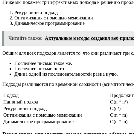
Ниже мы покажем три эффективных подхода к решению пробл
Рекурсивный подход
Оптимизация с помощью мемоизации
Динамическое программирование
Читайте также:
Актуальные методы создания веб-прило
Общим для всех подходов является то, что они различают три 
Последнее письмо такое же.
Последнее письмо не то.
Длина одной из последовательностей равна нулю.
Подходы различаются по временной сложности (асимптотическо
Подход
Продолжит
Наивный подход
O(n * n²)
Рекурсивный подход
O(n²)
Оптимизация с помощью мемоизации
O(n * m)
Динамическое программирование
O(n * m)