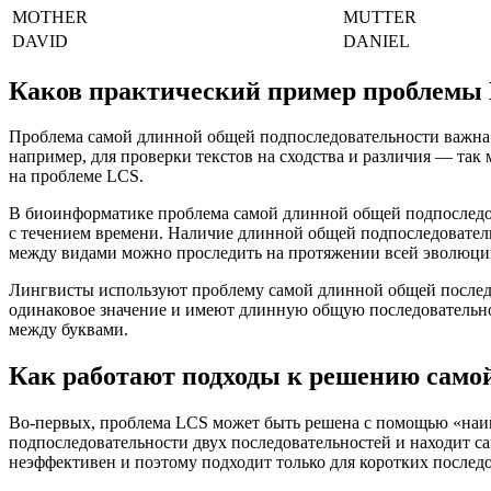
MOTHER
MUTTER
DAVID
DANIEL
Каков практический пример проблемы
Проблема самой длинной общей подпоследовательности важна в
например, для проверки текстов на сходства и различия — так 
на проблеме LCS.
В биоинформатике проблема самой длинной общей подпоследо
с течением времени. Наличие длинной общей подпоследователь
между видами можно проследить на протяжении всей эволюци
Лингвисты используют проблему самой длинной общей последов
одинаковое значение и имеют длинную общую последовательнос
между буквами.
Как работают подходы к решению самой
Во-первых, проблема LCS может быть решена с помощью «наив
подпоследовательности двух последовательностей и находит с
неэффективен и поэтому подходит только для коротких послед