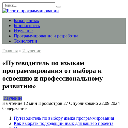
Перейти
Search
к
for:
содержанию
Базы данных
Безопасность
Изучение
Программирование и разработка
Технологии
Главная
»
Изучение
«Путеводитель по языкам
программирования от выбора к
освоению и профессиональному
развитию»
Изучение
На чтение
12 мин
Просмотров
27
Опубликовано
22.09.2024
Содержание
Путеводитель по выбору языка программирования
Как выбрать подходящий язык для вашего проекта