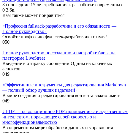
За последние 15 лет требования к разработке современных
0
3.6к.
Вам также может понравиться
«Профессия fullstack-разработчика и его обязанности —
Полное руководство»
Освойте профессию фуллстек-разработчика с нуля!
0
50
Полное руководство по созданию и настройке блога на
платформе LiveStreet
Введение в отправку сообщений Одним из ключевых
аспектов
0
49
«Эффективные инструменты для редактирования Markdown
— полный обзор лучших издателей»
В мире создания и редактирования контента важно иметь
0
49
UPDF — революционное PDF-приложение с искусственным
интеллектом, поражающее своей скоростью и
многофункциональностью
В современном мире обработки данных и управления
документами