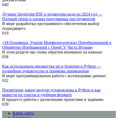
0
40
Лучшие JavaScript IDE и редакторы кода на 2024 год —
Полный обзор и оценка популярных инструментов
В мире разработки программного обеспечения выбор
подходящего
0
19
«18 Основных Этапов Морфологических Преобразований в
Обработке Изображений с OpenCV Часть Вторая»
В этом разделе мы снова обратим внимание на важные
0
58
Как использовать множества set и frozenset в Python —
подробное руководство и примеры применения
В мире программирования работа с коллекциями данных
0
32
Посмотрим, какие модули установлены в Python и как
вывести их список в удобном формате
В процессе работы с различными проектами и задачами
0
39
Карта сайта
Контакты