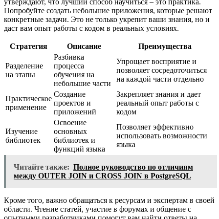
утверждают, что лучший способ научиться – это практика.
Попробуйте создать небольшие приложения, которые решают
конкретные задачи. Это не только укрепит ваши знания, но и
даст вам опыт работы с кодом в реальных условиях.
Стратегия
Описание
Преимущества
Разбивка
Упрощает восприятие и
Разделение
процесса
позволяет сосредоточиться
на этапы
обучения на
на каждой части отдельно
небольшие части
Создание
Закрепляет знания и дает
Практическое
проектов и
реальный опыт работы с
применение
приложений
кодом
Освоение
Позволяет эффективно
Изучение
основных
использовать возможности
библиотек
библиотек и
языка
функций языка
Читайте также:
Полное руководство по отличиям
между OUTER JOIN и CROSS JOIN в PostgreSQL
Кроме того, важно обращаться к ресурсам и экспертам в своей
области. Чтение статей, участие в форумах и общение с
опытными разработчиками помогут вам найти ответы на