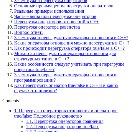
Зачем нужна перегрузка операторов
Основные преимущества перегрузки операторов
Реальные примеры использования
Частые ляпы при перегрузке операторов
Перегрузка операторов отношений в C++
Перегрузка оператора равенства
Вопрос-ответ:
Зачем нужно перегружать операторы отношения в C++?
Какие операторы отношения можно перегружать в C++?
Как происходит перегрузка оператора true/false в C++?
Можно ли перегружать операторы отношения для
структурных типов в C++?
Какие особенности следует учитывать при перегрузке
оператора true/false?
Зачем нужно перегружать операторы отношения в
программировании?
Как перегрузить оператор true/false в C++ и в каких
случаях это полезно?
Contents
1.
Перегрузка операторов отношения и операторов
true/false: Подробное руководство
1.1.
Перегрузка операторов сравнения
1.2.
Перегрузка операторов true/false
1.3.
Заключение