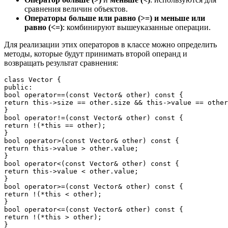
сравнения величин объектов.
Операторы больше или равно (>=) и меньше или
равно (<=)
: комбинируют вышеуказанные операции.
Для реализации этих операторов в классе можно определить
методы, которые будут принимать второй операнд и
возвращать результат сравнения:
class Vector {

public:

bool operator==(const Vector& other) const {

return this->size == other.size && this->value == other
}

bool operator!=(const Vector& other) const {

return !(*this == other);

}

bool operator>(const Vector& other) const {

return this->value > other.value;

}

bool operator<(const Vector& other) const {

return this->value < other.value;

}

bool operator>=(const Vector& other) const {

return !(*this < other);

}

bool operator<=(const Vector& other) const {

return !(*this > other);

}
