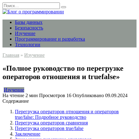
Перейти
Search
к
for:
содержанию
Базы данных
Безопасность
Изучение
Программирование и разработка
Технологии
Главная
»
Изучение
«Полное руководство по перегрузке
операторов отношения и truefalse»
Изучение
На чтение
2 мин
Просмотров
16
Опубликовано
09.09.2024
Содержание
Перегрузка операторов отношения и операторов
true/false: Подробное руководство
Перегрузка операторов сравнения
Перегрузка операторов true/false
Заключение