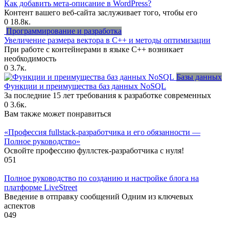
Как добавить мета-описание в WordPress?
Контент вашего веб-сайта заслуживает того, чтобы его
0
18.8к.
Программирование и разработка
Увеличение размера вектора в C++ и методы оптимизации
При работе с контейнерами в языке C++ возникает
необходимость
0
3.7к.
Базы данных
Функции и преимущества баз данных NoSQL
За последние 15 лет требования к разработке современных
0
3.6к.
Вам также может понравиться
«Профессия fullstack-разработчика и его обязанности —
Полное руководство»
Освойте профессию фуллстек-разработчика с нуля!
0
51
Полное руководство по созданию и настройке блога на
платформе LiveStreet
Введение в отправку сообщений Одним из ключевых
аспектов
0
49