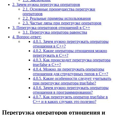
2.
Зачем нужна перегрузка операторов
2.1.
Основные преимущества перегрузки
операторов
2.2.
Реальные примеры использования
2.3.
Частые ляпы при перегрузке операторов
3.
Перегрузка операторов отношений в C++
3.1.
Перегрузка оператора равенства
4.
Вопрос-ответ:
4.0.1.
Зачем нужно перегружать операторы
отношения в C++?
4.0.2.
Какие операторы отношения можно
перегружать в C++?
4.0.3.
Как происходит перегрузка оператора
true/false в C++?
4.0.4.
Можно ли перегружать операторы
отношения для структурных типов в C++?
4.0.5.
Какие особенности следует учитывать
при перегрузке оператора true/false?
4.0.6.
Зачем нужно перегружать операторы
отношения в программировании?
4.0.7.
Как перегрузить оператор true/false в
C++ и в каких случаях это полезно?
Перегрузка операторов отношения и