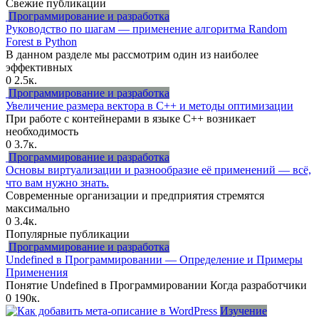
Свежие публикации
Программирование и разработка
Руководство по шагам — применение алгоритма Random
Forest в Python
В данном разделе мы рассмотрим один из наиболее
эффективных
0
2.5к.
Программирование и разработка
Увеличение размера вектора в C++ и методы оптимизации
При работе с контейнерами в языке C++ возникает
необходимость
0
3.7к.
Программирование и разработка
Основы виртуализации и разнообразие её применений — всё,
что вам нужно знать.
Современные организации и предприятия стремятся
максимально
0
3.4к.
Популярные публикации
Программирование и разработка
Undefined в Программировании — Определение и Примеры
Применения
Понятие Undefined в Программировании Когда разработчики
0
190к.
Изучение