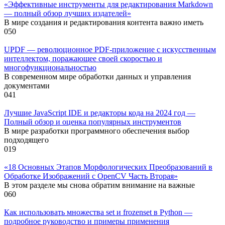
«Эффективные инструменты для редактирования Markdown
— полный обзор лучших издателей»
В мире создания и редактирования контента важно иметь
0
50
UPDF — революционное PDF-приложение с искусственным
интеллектом, поражающее своей скоростью и
многофункциональностью
В современном мире обработки данных и управления
документами
0
41
Лучшие JavaScript IDE и редакторы кода на 2024 год —
Полный обзор и оценка популярных инструментов
В мире разработки программного обеспечения выбор
подходящего
0
19
«18 Основных Этапов Морфологических Преобразований в
Обработке Изображений с OpenCV Часть Вторая»
В этом разделе мы снова обратим внимание на важные
0
60
Как использовать множества set и frozenset в Python —
подробное руководство и примеры применения