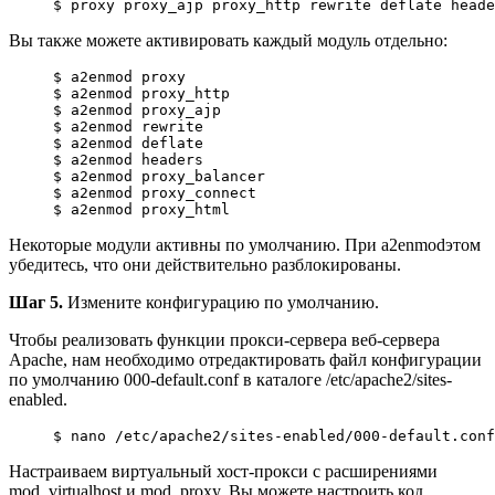
$ proxy proxy_ajp proxy_http rewrite deflate heade
Вы также можете активировать каждый модуль отдельно:
$ a2enmod proxy

$ a2enmod proxy_http

$ a2enmod proxy_ajp

$ a2enmod rewrite

$ a2enmod deflate

$ a2enmod headers

$ a2enmod proxy_balancer

$ a2enmod proxy_connect

$ a2enmod proxy_html
Некоторые модули активны по умолчанию. При a2enmodэтом
убедитесь, что они действительно разблокированы.
Шаг 5.
Измените конфигурацию по умолчанию.
Чтобы реализовать функции прокси-сервера веб-сервера
Apache, нам необходимо отредактировать файл конфигурации
по умолчанию 000-default.conf в каталоге /etc/apache2/sites-
enabled.
$ 
nano
 /etc/apache2/sites-enabled/000-default.conf
Настраиваем виртуальный хост-прокси с расширениями
mod_virtualhost и mod_proxy. Вы можете настроить код