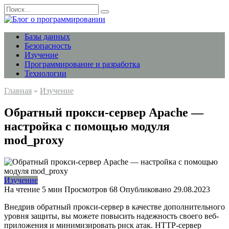
Перейти
Search
к
for:
содержанию
Базы данных
Безопасность
Изучение
Программирование и разработка
Технологии
Главная
»
Изучение
Обратный прокси-сервер Apache —
настройка с помощью модуля
mod_proxy
Изучение
На чтение
5 мин
Просмотров
68
Опубликовано
29.08.2023
Внедрив обратный прокси-сервер в качестве дополнительного
уровня защиты, вы можете повысить надежность своего веб-
приложения и минимизировать риск атак. HTTP-сервер