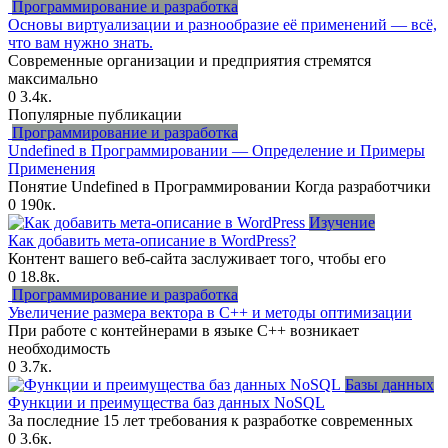
Программирование и разработка
Основы виртуализации и разнообразие её применений — всё,
что вам нужно знать.
Современные организации и предприятия стремятся
максимально
0
3.4к.
Популярные публикации
Программирование и разработка
Undefined в Программировании — Определение и Примеры
Применения
Понятие Undefined в Программировании Когда разработчики
0
190к.
Изучение
Как добавить мета-описание в WordPress?
Контент вашего веб-сайта заслуживает того, чтобы его
0
18.8к.
Программирование и разработка
Увеличение размера вектора в C++ и методы оптимизации
При работе с контейнерами в языке C++ возникает
необходимость
0
3.7к.
Базы данных
Функции и преимущества баз данных NoSQL
За последние 15 лет требования к разработке современных
0
3.6к.