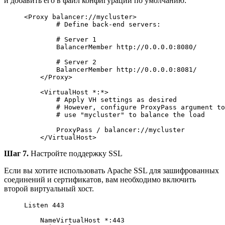
и добавить его в файл конфигурации по умолчанию:
<
Proxy balancer://mycluster
>
# Define back-end servers:
# Server 1
        BalancerMember http://0.0.0.0:8080/

# Server 2
        BalancerMember http://0.0.0.0:8081/

<
/Proxy
>
<
VirtualHost *:*
>
# Apply VH settings as desired
# However, configure ProxyPass argument to
# use "mycluster" to balance the load
        ProxyPass / balancer://mycluster

<
/VirtualHost
>
Шаг 7.
Настройте поддержку SSL
Если вы хотите использовать Apache SSL для зашифрованных
соединений и сертификатов, вам необходимо включить
второй виртуальный хост.
Listen 
443
    NameVirtualHost *:443
