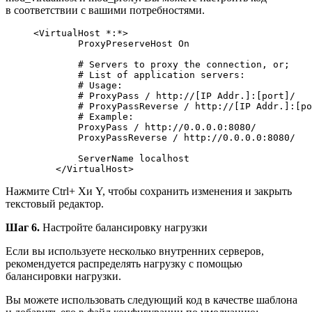
в соответствии с вашими потребностями.
<
VirtualHost *:*
>
        ProxyPreserveHost On

# Servers to proxy the connection, or;
# List of application servers:
# Usage:
# ProxyPass / http://[IP Addr.]:[port]/
# ProxyPassReverse / http://[IP Addr.]:[po
# Example:
        ProxyPass / http://0.0.0.0:8080/

        ProxyPassReverse / http://0.0.0.0:8080/

        ServerName localhost

<
/VirtualHost
>
Нажмите Ctrl+ Xи Y, чтобы сохранить изменения и закрыть
текстовый редактор.
Шаг 6.
Настройте балансировку нагрузки
Если вы используете несколько внутренних серверов,
рекомендуется распределять нагрузку с помощью
балансировки нагрузки.
Вы можете использовать следующий код в качестве шаблона