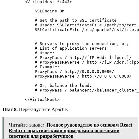
<
VirtualHost *:44
3
>
        SSLEngine On

# Set the path to SSL certificate
# Usage: SSLCertificateFile /path/to/cert.
        SSLCertificateFile /etc/apache2/ssl/file.p
# Servers to proxy the connection, or;
# List of application servers:
# Usage:
# ProxyPass / http://[IP Addr.]:[port]/
# ProxyPassReverse / http://[IP Addr.]:[po
# Example:
        ProxyPass / http://0.0.0.0:8080/

        ProxyPassReverse / http://0.0.0.0:8080/

# Or, balance the load:
# ProxyPass / balancer://balancer_cluster_
<
/VirtualHost
>
Шаг 8.
Перезапустите Apache.
Читайте также:
Полное руководство по основам React
Redux с практическими примерами и полезными
советами для разработчиков