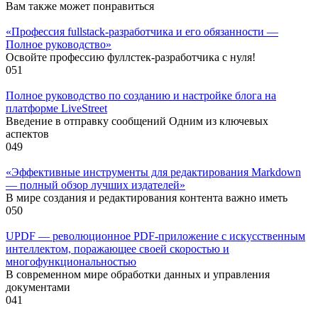
Вам также может понравиться
«Профессия fullstack-разработчика и его обязанности —
Полное руководство»
Освойте профессию фуллстек-разработчика с нуля!
0
51
Полное руководство по созданию и настройке блога на
платформе LiveStreet
Введение в отправку сообщений Одним из ключевых
аспектов
0
49
«Эффективные инструменты для редактирования Markdown
— полный обзор лучших издателей»
В мире создания и редактирования контента важно иметь
0
50
UPDF — революционное PDF-приложение с искусственным
интеллектом, поражающее своей скоростью и
многофункциональностью
В современном мире обработки данных и управления
документами
0
41