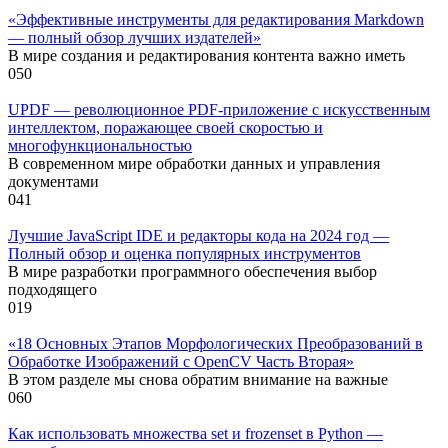
«Эффективные инструменты для редактирования Markdown
— полный обзор лучших издателей»
В мире создания и редактирования контента важно иметь
0
50
UPDF — революционное PDF-приложение с искусственным
интеллектом, поражающее своей скоростью и
многофункциональностью
В современном мире обработки данных и управления
документами
0
41
Лучшие JavaScript IDE и редакторы кода на 2024 год —
Полный обзор и оценка популярных инструментов
В мире разработки программного обеспечения выбор
подходящего
0
19
«18 Основных Этапов Морфологических Преобразований в
Обработке Изображений с OpenCV Часть Вторая»
В этом разделе мы снова обратим внимание на важные
0
60
Как использовать множества set и frozenset в Python —