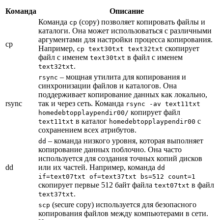
Команда
Описание
Команда
(copy) позволяет копировать файлы и
cp
каталоги. Она может использоваться с различными
аргументами для настройки процесса копирования.
cp
Например,
скопирует
cp text30txt text32txt
файл с именем
в файл с именем
text30txt
.
text32txt
– мощная утилита для копирования и
rsync
синхронизации файлов и каталогов. Она
поддерживает копирование данных как локально,
rsync
так и через сеть. Команда
rsync -av text11txt
копирует файл
homedebtopplaypendir00/
в каталог
с
text11txt
homedebtopplaypendir00
сохранением всех атрибутов.
– команда низкого уровня, которая выполняет
dd
копирование данных поблочно. Она часто
используется для создания точных копий дисков
dd
или их частей. Например, команда
dd
if=text07txt of=text37txt bs=512 count=1
скопирует первые 512 байт файла
в файл
text07txt
.
text37txt
(secure copy) используется для безопасного
scp
копирования файлов между компьютерами в сети.