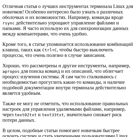
Отличная статья о лучших инструментах терминала Linux для
новичков! Особенно интересно было узнать о различных
оболочках и их возможностях. Например, команды вроде
действительно упрощают управление файлами и
rsync
папками. Я часто использую их для синхронизации данных
между компьютерами, что очень удобно.
Кроме того, в статье упоминается использование комбинаций
клавиш, таких как
, чтобы быстро выключить
Ctrl+C
процессы, что очень полезно в случае зависания.
Хорошо, что рассмотрены и другие инструменты, например,
для поиска команд и их описаний, что облегчает
apropos
процесс изучения системы. Я сам часто сталкиваюсь с
необходимостью прогуглить какие-то команды, и наличие
подобной документации внутри терминала действительно
является удобным.
Также не могу не отметить, что использование правильных
настроек для управления удаляемыми файлами, например,
через
и
, значительно снижает риск
text02txt
text33txt
потери данных.
В целом, подобные статьи помогают новичкам быстрее
освоить систему и стать уверенными пользователями Linux.