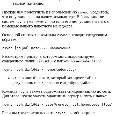
вашему желанию.
Прежде чем приступить к использованию
, убедитесь,
rsync
что он установлен на вашем компьютере. В большинстве
систем
уже имеется, но если его нет, установите его с
rsync
помощью вашего пакетного менеджера.
Основной синтаксис команды
выглядит следующим
rsync
образом:
rsync [опции] источник назначение
Рассмотрим пример, в котором мы синхронизируем
содержимое папки
с папкой
:
dir19dir
homestudentlog
rsync -avh dir19dir/ homestudentlog/
: архивный режим, который копирует файлы
-a
рекурсивно и сохраняет все атрибуты файлов.
Команда
также поддерживает синхронизацию по сети.
rsync
Для этого нужно указать удаленный сервер и путь к папке:
rsync -avh dir19dir/ user@remote_host:homestudentlog/
Если вы хотите использовать
в комбинации с
rsync