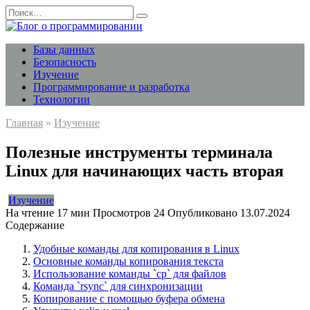
Перейти
Search
к
for:
содержанию
Базы данных
Безопасность
Изучение
Программирование и разработка
Технологии
Главная
»
Изучение
Полезные инструменты терминала
Linux для начинающих часть вторая
Изучение
На чтение
17 мин
Просмотров
24
Опубликовано
13.07.2024
Содержание
Удобные команды для копирования в Linux
Основные команды копирования текста
Использование команды `cp` для файлов
Команда `rsync` для синхронизации
Копирование с помощью буфера обмена