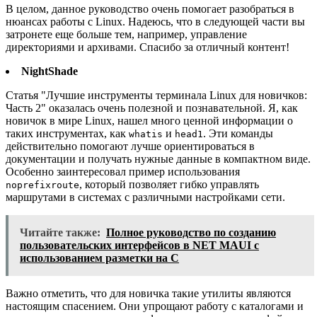
В целом, данное руководство очень помогает разобраться в
нюансах работы с Linux. Надеюсь, что в следующей части вы
затронете еще больше тем, например, управление
директориями и архивами. Спасибо за отличный контент!
NightShade
Статья "Лучшие инструменты терминала Linux для новичков:
Часть 2" оказалась очень полезной и познавательной. Я, как
новичок в мире Linux, нашел много ценной информации о
таких инструментах, как
и
. Эти команды
whatis
head1
действительно помогают лучше ориентироваться в
документации и получать нужные данные в компактном виде.
Особенно заинтересовал пример использования
, который позволяет гибко управлять
noprefixroute
маршрутами в системах с различными настройками сети.
Читайте также:
Полное руководство по созданию
пользовательских интерфейсов в NET MAUI с
использованием разметки на C
Важно отметить, что для новичка такие утилиты являются
настоящим спасением. Они упрощают работу с каталогами и