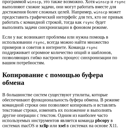
программой
, это также возможно. Хотя
и
winscp
winscp
rsync
выполняют схожие задачи, они могут работать вместе для
достижения более сложных целей. Например,
может
winscp
предоставить графический интерфейс для тех, кто не привык
работать с командной строкой, тогда как
будет
rsync
выполнять задачи синхронизации в фоновом режиме.
Если у вас возникают проблемы или нужна помощь в
использовании
, всегда можно найти множество
rsync
примеров и советов в интернете. Команда
rsync
поддерживает огромное количество опций и шаблонов,
позволяющих гибко настроить процесс синхронизации по
вашим потребностям.
Копирование с помощью буфера
обмена
В большинстве систем существуют утилиты, которые
обеспечивают функциональность буфера обмена. В режиме
командной строки они позволяют копировать и вставлять
текстовые строки, изменять их положение и выполнять
другие операции с текстом. Одним из наиболее часто
используемых инструментов является команда
pbcopy
в
системах macOS и
xclip
или
xsel
в системах на основе X11.