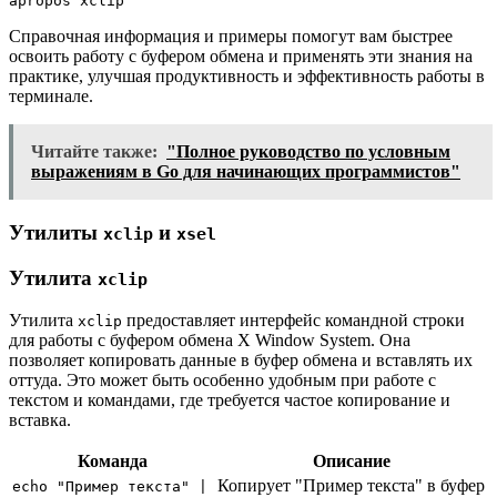
apropos xclip
Справочная информация и примеры помогут вам быстрее
освоить работу с буфером обмена и применять эти знания на
практике, улучшая продуктивность и эффективность работы в
терминале.
Читайте также:
"Полное руководство по условным
выражениям в Go для начинающих программистов"
Утилиты
и
xclip
xsel
Утилита
xclip
Утилита
предоставляет интерфейс командной строки
xclip
для работы с буфером обмена X Window System. Она
позволяет копировать данные в буфер обмена и вставлять их
оттуда. Это может быть особенно удобным при работе с
текстом и командами, где требуется частое копирование и
вставка.
Команда
Описание
Копирует "Пример текста" в буфер
echo "Пример текста" |