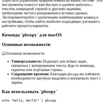
упростить управление буфером обмена на вашей системе. Эти
инструменты помогут вам быстрее и удобнее работать с
текстом, командной строкой и другими задачами,
требующими частого копирования и вставки данных.
Экспериментируйте с различными комбинациями команд и
настройками, чтобы найти наиболее подходящие для вашего
рабочего процесса варианты.
Команда `pbcopy` для macOS
Основные возможности
Универсальность:
Подходит для любых задач,
связанных с копированием текста, будь то команды,
скрипты или отдельные строки.
Сокращение времени:
Благодаря
вы избежите
pbcopy
необходимости вручную выделять и копировать текст с
экрана.
Как использовать `pbcopy`
echo "Hello, World!" | pbcopy