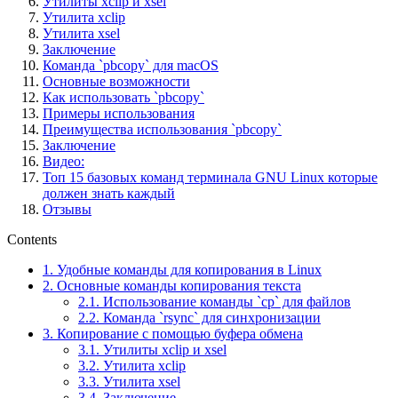
Утилиты xclip и xsel
Утилита xclip
Утилита xsel
Заключение
Команда `pbcopy` для macOS
Основные возможности
Как использовать `pbcopy`
Примеры использования
Преимущества использования `pbcopy`
Заключение
Видео:
Топ 15 базовых команд терминала GNU Linux которые
должен знать каждый
Отзывы
Contents
1.
Удобные команды для копирования в Linux
2.
Основные команды копирования текста
2.1.
Использование команды `cp` для файлов
2.2.
Команда `rsync` для синхронизации
3.
Копирование с помощью буфера обмена
3.1.
Утилиты xclip и xsel
3.2.
Утилита xclip
3.3.
Утилита xsel
3.4.
Заключение