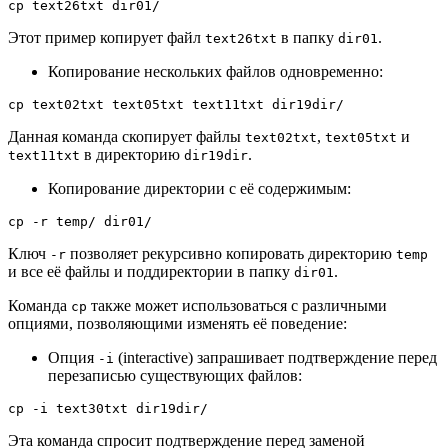
cp text26txt dir01/
Этот пример копирует файл
в папку
.
text26txt
dir01
Копирование нескольких файлов одновременно:
cp text02txt text05txt text11txt dir19dir/
Данная команда скопирует файлы
,
и
text02txt
text05txt
в директорию
.
text11txt
dir19dir
Копирование директории с её содержимым:
cp -r temp/ dir01/
Ключ
позволяет рекурсивно копировать директорию
-r
temp
и все её файлы и поддиректории в папку
.
dir01
Команда
также может использоваться с различными
cp
опциями, позволяющими изменять её поведение:
Опция
(interactive) запрашивает подтверждение перед
-i
перезаписью существующих файлов:
cp -i text30txt dir19dir/
Эта команда спросит подтверждение перед заменой