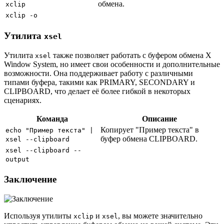
обмена.
xclip
xclip -o
Утилита
xsel
Утилита
также позволяет работать с буфером обмена X
xsel
Window System, но имеет свои особенности и дополнительные
возможности. Она поддерживает работу с различными
типами буфера, такими как PRIMARY, SECONDARY и
CLIPBOARD, что делает её более гибкой в некоторых
сценариях.
Команда
Описание
Копирует "Пример текста" в
echo "Пример текста" |
буфер обмена CLIPBOARD.
xsel --clipboard
xsel --clipboard --
output
Заключение
Используя утилиты
и
, вы можете значительно
xclip
xsel