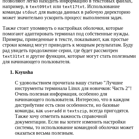
позволяют легко находить информацию в текстовых файлах,
например, в
или
. Использование
text09txt
text17txt
команды
для вывода данных в рабочую директорию
stdout
может значительно ускорить процесс выполнения задач.
Также стоит упомянуть о настройках оболочки, которые
помогают адаптировать терминал под собственные нужды.
Примеры, приведенные в тексте, показывают, как простые
строки команд могут приводить к мощным результатам. Буду
рад увидеть продолжение серии, где будет рассмотрен
и другие функции, которые могут стать полезными
text31txt
для начинающего пользователя.
Ksyusha
С удовольствием прочитала вашу статью "Лучшие
инструменты терминала Linux для новичков: Часть 2"!
Очень полезная информация, особенно для
начинающего пользователя. Интересно, что в каждом
дистрибутиве есть свои особенности, но базовые
команды, как
и
, всегда пригодятся.
useradd
textszip
Также хочу отметить важность справочной
документации. Если вы хотите изменить настройки
системы, то использование командной оболочки может
оказаться весьма полезным.