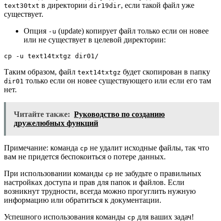
в директории
, если такой файл уже
text30txt
dir19dir
существует.
Опция
(update) копирует файл только если он новее
-u
или не существует в целевой директории:
cp -u text14txtgz dir01/
Таким образом, файл
будет скопирован в папку
text14txtgz
только если он новее существующего или если его там
dir01
нет.
Читайте также:
Руководство по созданию
дружелюбных функций
Примечание: команда
не удалит исходные файлы, так что
cp
вам не придется беспокоиться о потере данных.
При использовании команды
не забудьте о правильных
cp
настройках доступа и прав для папок и файлов. Если
возникнут трудности, всегда можно прогуглить нужную
информацию или обратиться к документации.
Успешного использования команды
для ваших задач!
cp