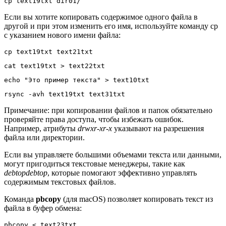
cp text19txt dir01/
Если вы хотите копировать содержимое одного файла в
другой и при этом изменить его имя, используйте команду cp
с указанием нового имени файла:
cp text19txt text21txt
cat text19txt > text22txt
echo "Это пример текста" > text10txt
rsync -avh text19txt text31txt
Примечание: при копировании файлов и папок обязательно
проверяйте права доступа, чтобы избежать ошибок.
Например, атрибуты
drwxr-xr-x
указывают на разрешения
файла или директории.
Если вы управляете большими объемами текста или данными,
могут пригодиться текстовые менеджеры, такие как
debtopdebtop
, которые помогают эффективно управлять
содержимым текстовых файлов.
Команда
pbcopy
(для macOS) позволяет копировать текст из
файла в буфер обмена:
pbcopy < text23txt