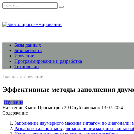
Перейти
Search
к
for:
содержанию
Базы данных
Безопасность
Изучение
Программирование и разработка
Технологии
Главная
»
Изучение
Эффективные методы заполнения двумер
Изучение
На чтение
3 мин
Просмотров
29
Опубликовано
13.07.2024
Содержание
Заполнение двумерного массива зигзагом по диагонали: 
Разработка алгоритмов для заполнения матриц в зигзаго
Использование алгоритма «сдвигаемся по змейке»