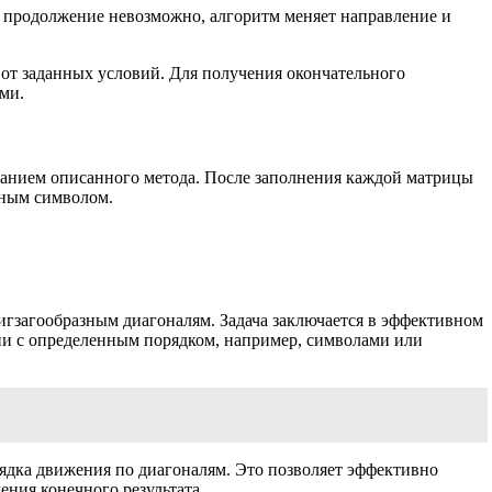
 продолжение невозможно, алгоритм меняет направление и
 от заданных условий. Для получения окончательного
ми.
ованием описанного метода. После заполнения каждой матрицы
нным символом.
игзагообразным диагоналям. Задача заключается в эффективном
ии с определенным порядком, например, символами или
рядка движения по диагоналям. Это позволяет эффективно
ния конечного результата.