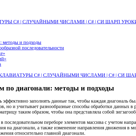
 C# | СЛУЧАЙНЫМИ ЧИСЛАМИ | C# | СИ ШАРП УРОКИ |
: методы и подходы
гообразной последовательности
ке»
ий»
в
ВИАТУРЫ C# | СЛУЧАЙНЫМИ ЧИСЛАМИ | C# | СИ ШАРП 
м по диагонали: методы и подходы
 эффективно заполнять данные так, чтобы каждая диагональ бы
цов, но и учитывает разнообразные способы обработки данных в 
атрицу таким образом, чтобы она представляла собой зигзагооб
в последовательном переборе элементов массива с учетом напра
ния на диагонали, а также изменение направления движения в 
ожения относительно главной диагонали.