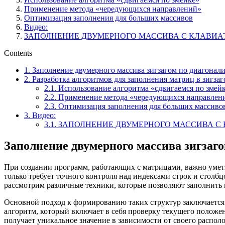
Применение метода «чередующихся направлений»
Оптимизация заполнения для больших массивов
Видео:
ЗАПОЛНЕНИЕ ДВУМЕРНОГО МАССИВА С КЛАВИАТУРЫ
Contents
1.
Заполнение двумерного массива зигзагом по диагонали
2.
Разработка алгоритмов для заполнения матриц в зигза
2.1.
Использование алгоритма «сдвигаемся по змей
2.2.
Применение метода «чередующихся направлен
2.3.
Оптимизация заполнения для больших массиво
3.
Видео:
3.1.
ЗАПОЛНЕНИЕ ДВУМЕРНОГО МАССИВА С КЛА
Заполнение двумерного массива зигзаго
При создании программ, работающих с матрицами, важно уметь
только требует точного контроля над индексами строк и столб
рассмотрим различные техники, которые позволяют заполнить м
Основной подход к формированию таких структур заключается 
алгоритм, который включает в себя проверку текущего положе
получает уникальное значение в зависимости от своего распол