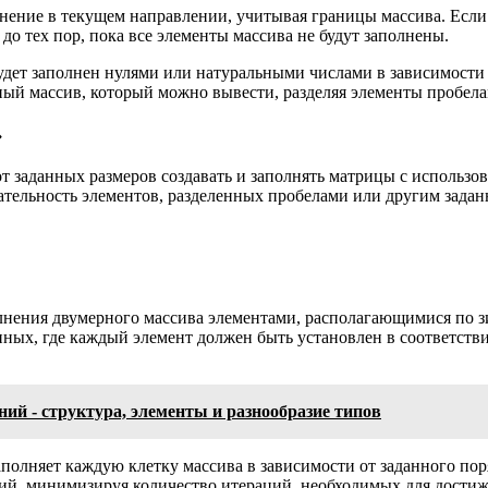
нение в текущем направлении, учитывая границы массива. Если
до тех пор, пока все элементы массива не будут заполнены.
удет заполнен нулями или натуральными числами в зависимости
ный массив, который можно вывести, разделяя элементы пробела
»
т заданных размеров создавать и заполнять матрицы с использ
ательность элементов, разделенных пробелами или другим зада
лнения двумерного массива элементами, располагающимися по з
ных, где каждый элемент должен быть установлен в соответств
ий - структура, элементы и разнообразие типов
аполняет каждую клетку массива в зависимости от заданного по
й, минимизируя количество итераций, необходимых для достиже