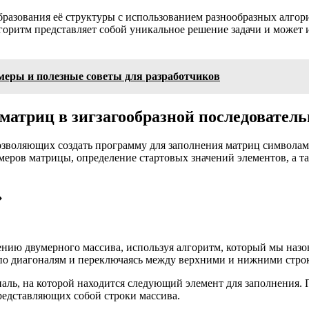
разования её структуры с использованием разнообразных алгори
оритм представляет собой уникальное решение задачи и может и
имеры и полезные советы для разработчиков
матриц в зигзагообразной последовател
позволяющих создать программу для заполнения матриц символа
еров матрицы, определение стартовых значений элементов, а т
»
нию двумерного массива, используя алгоритм, который мы назов
 по диагоналям и переключаясь между верхними и нижними стро
ональ, на которой находится следующий элемент для заполнения
редставляющих собой строки массива.