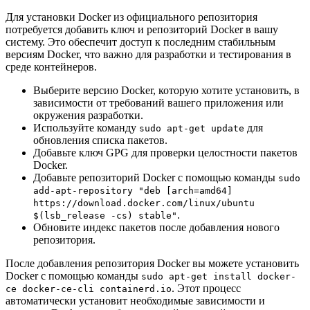
Для установки Docker из официального репозитория
потребуется добавить ключ и репозиторий Docker в вашу
систему. Это обеспечит доступ к последним стабильным
версиям Docker, что важно для разработки и тестирования в
среде контейнеров.
Выберите версию Docker, которую хотите установить, в
зависимости от требований вашего приложения или
окружения разработки.
Используйте команду
для
sudo apt-get update
обновления списка пакетов.
Добавьте ключ GPG для проверки целостности пакетов
Docker.
Добавьте репозиторий Docker с помощью команды
sudo
add-apt-repository "deb [arch=amd64]
https://download.docker.com/linux/ubuntu
.
$(lsb_release -cs) stable"
Обновите индекс пакетов после добавления нового
репозитория.
После добавления репозитория Docker вы можете установить
Docker с помощью команды
sudo apt-get install docker-
. Этот процесс
ce docker-ce-cli containerd.io
автоматически установит необходимые зависимости и