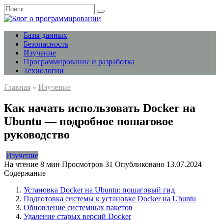
Перейти
Search
к
for:
содержанию
Базы данных
Безопасность
Изучение
Программирование и разработка
Технологии
Главная
»
Изучение
Как начать использовать Docker на
Ubuntu — подробное пошаговое
руководство
Изучение
На чтение
8 мин
Просмотров
31
Опубликовано
13.07.2024
Содержание
Установка Docker на Ubuntu: пошаговый гид
Подготовка системы к установке Docker на Ubuntu
Обновление системных пакетов
Удаление старых версий Docker