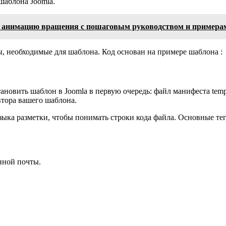
шаблона Joomla.
ую анимацию вращения с пошаговым руководством и пример
ы, необходимые для шаблона. Код основан на примере шаблона :
ановить шаблон в Joomla в первую очередь: файл манифеста temp
втора вашего шаблона.
зыка разметки, чтобы понимать строки кода файла. Основные т
онной почты.