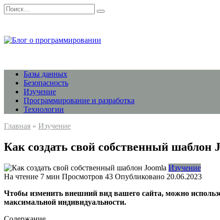
Перейти
Search
к
for:
содержанию
Базы данных
Безопасность
Изучение
Программирование и разработка
Технологии
Главная
»
Изучение
Как создать свой собственный шаблон 
Изучение
На чтение
7 мин
Просмотров
43
Опубликовано
20.06.2023
Чтобы изменить внешний вид вашего сайта, можно использ
максимальной индивидуальности.
Содержание