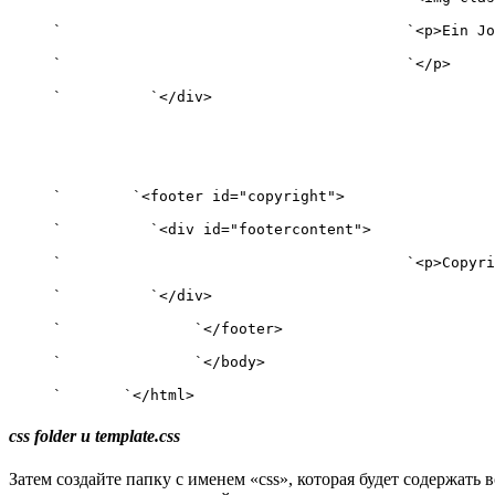
`					`<p>Ein Joomla-Template können Sie in nur wenigen Schritten erstellen. Folgen Sie einfach der Schritt-für-Schritt-Anleitung von IONOS.

`					`</p>

`          `</div>

`        `<footer id="copyright">

`          `<div id="footercontent">

`					`<p>Copyright by IONOS</p>

`          `</div>

`		`</footer>

`		`</body>

`	`</html>
css folder и template.css
Затем создайте папку с именем «css», которая будет содержать 