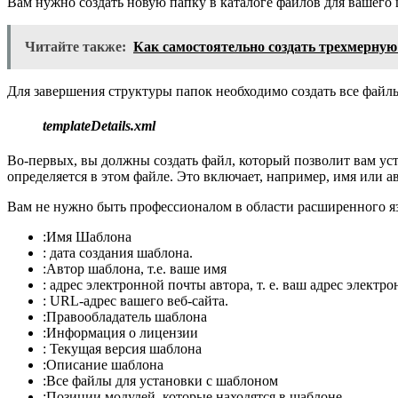
Вам нужно создать новую папку в каталоге файлов для вашего 
Читайте также:
Как самостоятельно создать трехмерн
Для завершения структуры папок необходимо создать все файл
templateDetails.xml
Во-первых, вы должны создать файл, который позволит вам уст
определяется в этом файле. Это включает, например, имя или а
Вам не нужно быть профессионалом в области расширенного я
:Имя Шаблона
: дата создания шаблона.
:Автор шаблона, т.е. ваше имя
: адрес электронной почты автора, т. е. ваш адрес электр
: URL-адрес вашего веб-сайта.
:Правообладатель шаблона
:Информация о лицензии
: Текущая версия шаблона
:Описание шаблона
:Все файлы для установки с шаблоном
:Позиции модулей, которые находятся в шаблоне