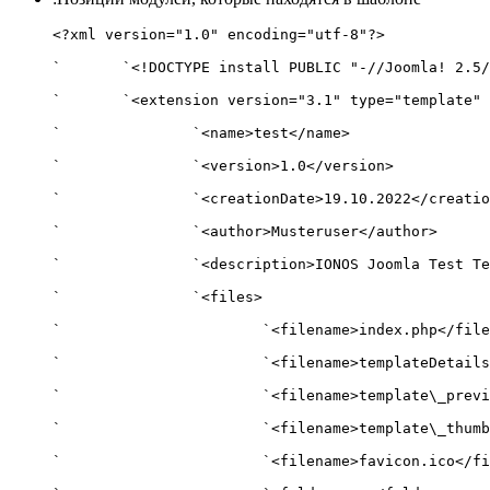
<?xml version="1.0" encoding="utf-8"?>

`	`<!DOCTYPE install PUBLIC "-//Joomla! 2.5//DTD template 1.0//EN" "https://www.joomla.org/xml/dtd/2.5/template-install.dtd">

`	`<extension version="3.1" type="template" client="site">

`		`<name>test</name>

`		`<version>1.0</version>

`		`<creationDate>19.10.2022</creationDate>

`		`<author>Musteruser</author>

`		`<description>IONOS Joomla Test Template</description>

`		`<files>

`			`<filename>index.php</filename>

`			`<filename>templateDetails.xml</filename>

`			`<filename>template\_preview.png</filename>

`			`<filename>template\_thumbnail.png</filename>

`			`<filename>favicon.ico</filename>
