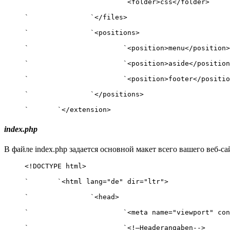
`			`<folder>css</folder>

`		`</files>

`		`<positions>

`			`<position>menu</position>

`			`<position>aside</position>

`			`<position>footer</position>

`		`</positions>

`	`</extension>
index.php
В файле index.php задается основной макет всего вашего веб-
<!DOCTYPE html>

`	`<html lang="de" dir="ltr">

`		`<head>

`			`<meta name="viewport" content="width=device-width, initial-scale=1.0" />

`			`<!—Headerangaben-->
