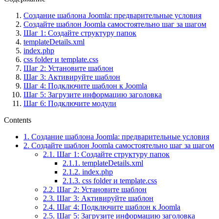
Создание шаблона Joomla: предварительные условия
Создайте шаблон Joomla самостоятельно шаг за шагом
Шаг 1: Создайте структуру папок
templateDetails.xml
index.php
css folder и template.css
Шаг 2: Установите шаблон
Шаг 3: Активируйте шаблон
Шаг 4: Подключите шаблон к Joomla
Шаг 5: Загрузите информацию заголовка
Шаг 6: Подключите модули
Contents
1.
Создание шаблона Joomla: предварительные условия
2.
Создайте шаблон Joomla самостоятельно шаг за шагом
2.1.
Шаг 1: Создайте структуру папок
2.1.1.
templateDetails.xml
2.1.2.
index.php
2.1.3.
css folder и template.css
2.2.
Шаг 2: Установите шаблон
2.3.
Шаг 3: Активируйте шаблон
2.4.
Шаг 4: Подключите шаблон к Joomla
2.5.
Шаг 5: Загрузите информацию заголовка