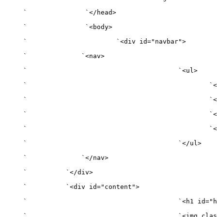
`		`</head>

`		`<body>

`			`<div id="navbar">

`              `<nav>

`					`<ul>

`						`<li><a href="#">Kategorie 1</a></li>

`						`<li><a href="#">Kategorie 2</a></li>

`						`<li><a href="#">Kategorie 3</a></li>

`						`<li><a href="#">Kategorie 4</a></li>

`					`</ul>

`              `</nav>

`          `</div>

`          `<div id="content">

`					`<h1 id="heading">Test-Template</h1>

`					`<img class="iamge" src="https://picsum.photos/900/500" alt="Image"/>
