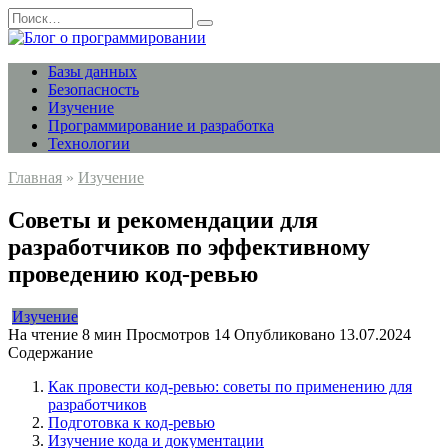
Перейти
Search
к
for:
содержанию
Базы данных
Безопасность
Изучение
Программирование и разработка
Технологии
Главная
»
Изучение
Советы и рекомендации для
разработчиков по эффективному
проведению код-ревью
Изучение
На чтение
8 мин
Просмотров
14
Опубликовано
13.07.2024
Содержание
Как провести код-ревью: советы по применению для
разработчиков
Подготовка к код-ревью
Изучение кода и документации