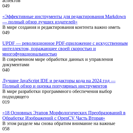
аспектов
0
49
«Эффективные инструменты для редактирования Markdown
— полный обзор лучших издателей»
В мире создания и редактирования контента важно иметь
0
49
UPDF — революционное PDF-приложение с искусственным
интеллектом, поражающее своей скоростью и
многофункциональностью
В современном мире обработки данных и управления
документами
0
40
Лучшие JavaScript IDE и редакторы кода на 2024 год —
Полный обзор и оценка популярных инструментов
В мире разработки программного обеспечения выбор
подходящего
0
19
«18 Основных Этапов Морфологических Преобразований в
Обработке Изображений с OpenCV Часть Вторая»
В этом разделе мы снова обратим внимание на важные
0
58