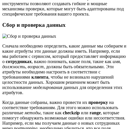
инструменты позволяют создавать гибкие и мощные
механизмы проверки, которые могут быть адаптированы под
специфические требования вашего проекта.
Сбор и проверка данных
Сначала необходимо определить, какие данные мы собираем и
какие атрибуты эти данные должны иметь. Например, если
мы работаем с сервисом, который предоставляет информацию
о
сотрудниках
, важно понимать, какие поля, такие как
имя
,
должность
,
возраст
, должны быть обязательными. Эти
атрибуты необходимо настроить в соответствии с
требованиями
клиента
, чтобы не возникало нарушений
целостности данных. Хорошим решением может быть
использование
моделирования
данных для определения этих
атрибутов.
Когда данные собраны, важно провести их
проверку
на
соответствие требованиям. Для этого можно использовать
различные
методы
, такие как
checkzip
или
range
, которые
помогут обнаружить возможные ошибки или несоответствия.
Например, если мы получаем данные о новых сотрудниках
через
postmapping
, необходимо убедиться, что все поля