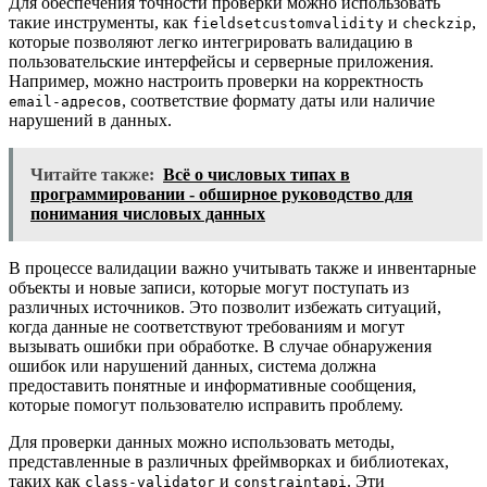
Для обеспечения точности проверки можно использовать
такие инструменты, как
и
,
fieldsetcustomvalidity
checkzip
которые позволяют легко интегрировать валидацию в
пользовательские интерфейсы и серверные приложения.
Например, можно настроить проверки на корректность
, соответствие формату даты или наличие
email-адресов
нарушений в данных.
Читайте также:
Всё о числовых типах в
программировании - обширное руководство для
понимания числовых данных
В процессе валидации важно учитывать также и инвентарные
объекты и новые записи, которые могут поступать из
различных источников. Это позволит избежать ситуаций,
когда данные не соответствуют требованиям и могут
вызывать ошибки при обработке. В случае обнаружения
ошибок или нарушений данных, система должна
предоставить понятные и информативные сообщения,
которые помогут пользователю исправить проблему.
Для проверки данных можно использовать методы,
представленные в различных фреймворках и библиотеках,
таких как
и
. Эти
class-validator
constraintapi