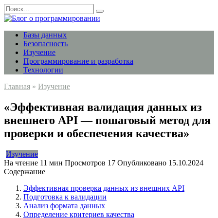
Перейти
Search
к
for:
содержанию
Базы данных
Безопасность
Изучение
Программирование и разработка
Технологии
Главная
»
Изучение
«Эффективная валидация данных из
внешнего API — пошаговый метод для
проверки и обеспечения качества»
Изучение
На чтение
11 мин
Просмотров
17
Опубликовано
15.10.2024
Содержание
Эффективная проверка данных из внешних API
Подготовка к валидации
Анализ формата данных
Определение критериев качества