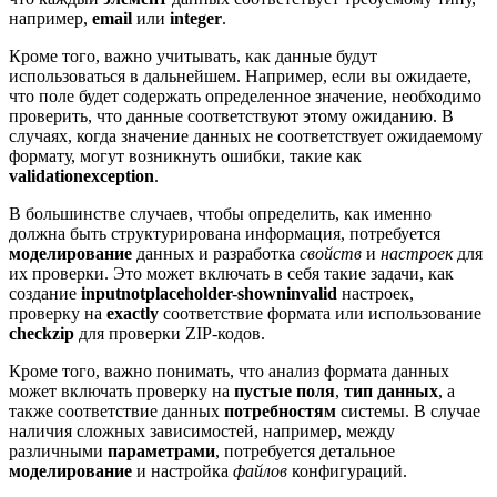
например,
email
или
integer
.
Кроме того, важно учитывать, как данные будут
использоваться в дальнейшем. Например, если вы ожидаете,
что поле будет содержать определенное значение, необходимо
проверить, что данные соответствуют этому ожиданию. В
случаях, когда значение данных не соответствует ожидаемому
формату, могут возникнуть ошибки, такие как
validationexception
.
В большинстве случаев, чтобы определить, как именно
должна быть структурирована информация, потребуется
моделирование
данных и разработка
свойств
и
настроек
для
их проверки. Это может включать в себя такие задачи, как
создание
inputnotplaceholder-showninvalid
настроек,
проверку на
exactly
соответствие формата или использование
checkzip
для проверки ZIP-кодов.
Кроме того, важно понимать, что анализ формата данных
может включать проверку на
пустые поля
,
тип данных
, а
также соответствие данных
потребностям
системы. В случае
наличия сложных зависимостей, например, между
различными
параметрами
, потребуется детальное
моделирование
и настройка
файлов
конфигураций.