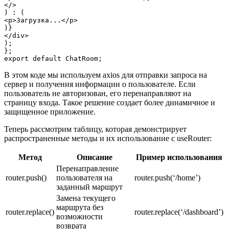
</>

) : (

<p>Загрузка...</p>

)}

</div>

);

};

В этом коде мы используем axios для отправки запроса на
сервер и получения информации о пользователе. Если
пользователь не авторизован, его перенаправляют на
страницу входа. Такое решение создает более динамичное и
защищенное приложение.
Теперь рассмотрим таблицу, которая демонстрирует
распространенные методы и их использование с useRouter:
Метод
Описание
Пример использования
Перенаправление
router.push()
пользователя на
router.push(‘/home’)
заданный маршрут
Замена текущего
маршрута без
router.replace()
router.replace(‘/dashboard’)
возможности
возврата