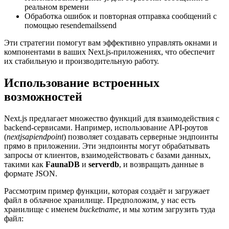
реальном времени
Обработка ошибок и повторная отправка сообщений с
помощью resendemailssend
Эти стратегии помогут вам эффективно управлять окнами и
компонентами в ваших Next.js-приложениях, что обеспечит
их стабильную и производительную работу.
Использование встроенных
возможностей
Next.js предлагает множество функций для взаимодействия с
backend-сервисами. Например, использование API-роутов
(
nextjsapiendpoint
) позволяет создавать серверные эндпоинты
прямо в приложении. Эти эндпоинты могут обрабатывать
запросы от клиентов, взаимодействовать с базами данных,
такими как
FaunaDB
и
serverdb
, и возвращать данные в
формате JSON.
Рассмотрим пример функции, которая создаёт и загружает
файл в облачное хранилище. Предположим, у нас есть
хранилище с именем
bucketname
, и мы хотим загрузить туда
файл: