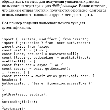
обращаться к
serverdb
для получения уникальных данных
пользователя через функцию
dbfilefindunique
. Важно отметить,
что данные отправляются и получаются безопасно, благодаря
использованию заголовков и других методов защиты.
Вот пример создания пользовательского хука для
аутентификации:
import { useState, useEffect } from 'react';

import { getSession } from 'next-auth/react';

import axios from 'axios';

const useAuth = () => {

const [user, setUser] = useState(null);

const [loading, setLoading] = useState(true);

useEffect(() => {

const fetchUser = async () => {

const session = await getSession();

if (session) {

const response = await axios.get('/api/user', {

headers: {

Authorization: `Bearer ${session.accessToken}`

}

});

setUser(response.data);

}

setLoading(false);

};

fetchUser();
