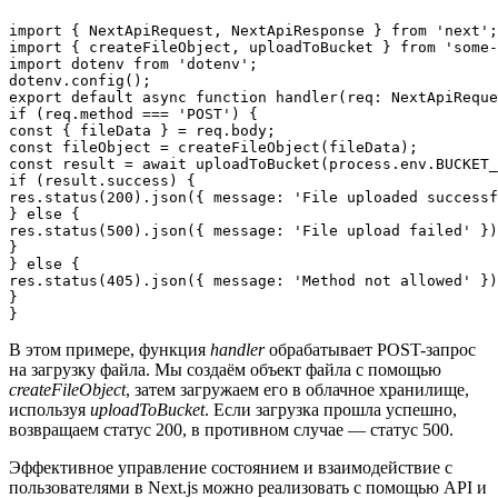
import { NextApiRequest, NextApiResponse } from 'next';

import { createFileObject, uploadToBucket } from 'some-
import dotenv from 'dotenv';

dotenv.config();

export default async function handler(req: NextApiReque
if (req.method === 'POST') {

const { fileData } = req.body;

const fileObject = createFileObject(fileData);

const result = await uploadToBucket(process.env.BUCKET_
if (result.success) {

res.status(200).json({ message: 'File uploaded successf
} else {

res.status(500).json({ message: 'File upload failed' })
}

} else {

res.status(405).json({ message: 'Method not allowed' })
}

В этом примере, функция
handler
обрабатывает POST-запрос
на загрузку файла. Мы создаём объект файла с помощью
createFileObject
, затем загружаем его в облачное хранилище,
используя
uploadToBucket
. Если загрузка прошла успешно,
возвращаем статус 200, в противном случае — статус 500.
Эффективное управление состоянием и взаимодействие с
пользователями в Next.js можно реализовать с помощью API и