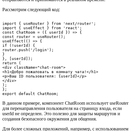
Рассмотрим следующий код:
import { useRouter } from 'next/router';

import { useEffect } from 'react';

const ChatRoom = ({ userId }) => {

const router = useRouter();

useEffect(() => {

if (!userId) {

router.push('/login');

}

}, [userId]);

return (

<div className="chat-room">

<h1>Добро пожаловать в комнату чата!</h1>

<p>Ваш ID пользователя: {userId}</p>

</div>

);

};

В данном примере, компонент ChatRoom использует useRouter
для перенаправления пользователя на страницу входа, если
userId не определен. Это полезно для защиты маршрутов и
создания безопасного окружения для общения.
Для более сложных приложений, например, с использованием