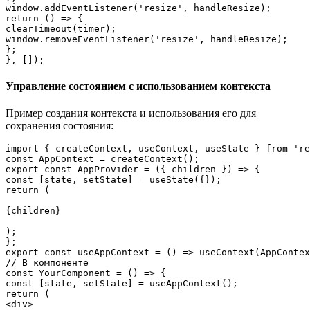
window.addEventListener('resize', handleResize);

return () => {

clearTimeout(timer);

window.removeEventListener('resize', handleResize);

};

}, []);
Управление состоянием с использованием контекста
Пример создания контекста и использования его для
сохранения состояния:
import { createContext, useContext, useState } from 're
const AppContext = createContext();

export const AppProvider = ({ children }) => {

const [state, setState] = useState({});

);

};

export const useAppContext = () => useContext(AppContex
// В компоненте

const YourComponent = () => {

const [state, setState] = useAppContext();

return (

<div>
