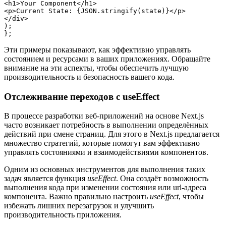
<h1>Your Component</h1>

<p>Current State: {JSON.stringify(state)}</p>

</div>

);

};
Эти примеры показывают, как эффективно управлять
состоянием и ресурсами в ваших приложениях. Обращайте
внимание на эти аспекты, чтобы обеспечить лучшую
производительность и безопасность вашего кода.
Отслеживание переходов с useEffect
В процессе разработки веб-приложений на основе Next.js
часто возникает потребность в выполнении определённых
действий при смене страниц. Для этого в Next.js предлагается
множество стратегий, которые помогут вам эффективно
управлять состояниями и взаимодействиями компонентов.
Одним из основных инструментов для выполнения таких
задач является функция
useEffect
. Она создаёт возможность
выполнения кода при изменении состояния или url-адреса
компонента. Важно правильно настроить
useEffect
, чтобы
избежать лишних перезагрузок и улучшить
производительность приложения.