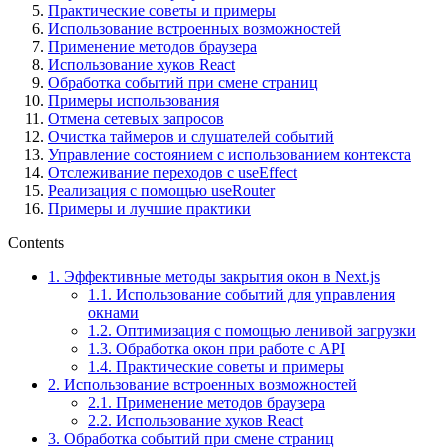
Практические советы и примеры
Использование встроенных возможностей
Применение методов браузера
Использование хуков React
Обработка событий при смене страниц
Примеры использования
Отмена сетевых запросов
Очистка таймеров и слушателей событий
Управление состоянием с использованием контекста
Отслеживание переходов с useEffect
Реализация с помощью useRouter
Примеры и лучшие практики
Contents
1.
Эффективные методы закрытия окон в Next.js
1.1.
Использование событий для управления
окнами
1.2.
Оптимизация с помощью ленивой загрузки
1.3.
Обработка окон при работе с API
1.4.
Практические советы и примеры
2.
Использование встроенных возможностей
2.1.
Применение методов браузера
2.2.
Использование хуков React
3.
Обработка событий при смене страниц