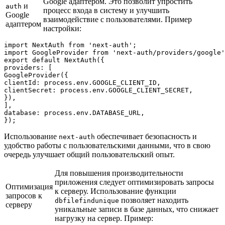
Google адаптером. Это позволит упростить
и
auth
процесс входа в систему и улучшить
Google
взаимодействие с пользователями. Пример
адаптером
настройки:
import NextAuth from 'next-auth';

import GoogleProvider from 'next-auth/providers/google'
export default NextAuth({

providers: [

GoogleProvider({

clientId: process.env.GOOGLE_CLIENT_ID,

clientSecret: process.env.GOOGLE_CLIENT_SECRET,

}),

],

database: process.env.DATABASE_URL,

Использование
обеспечивает безопасность и
next-auth
удобство работы с пользовательскими данными, что в свою
очередь улучшает общий пользовательский опыт.
Для повышения производительности
приложения следует оптимизировать запросы
Оптимизация
к серверу. Использование функции
запросов к
позволяет находить
dbfilefindunique
серверу
уникальные записи в базе данных, что снижает
нагрузку на сервер. Пример: