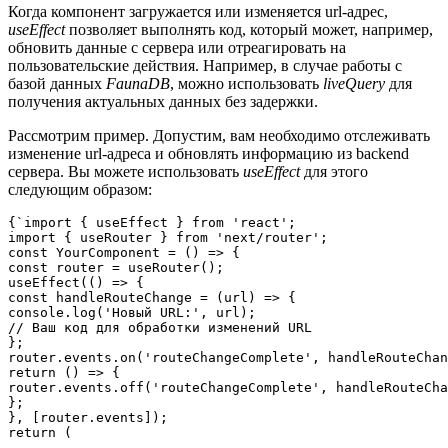
Когда компонент загружается или изменяется url-адрес,
useEffect
позволяет выполнять код, который может, например,
обновить данные с сервера или отреагировать на
пользовательские действия. Например, в случае работы с
базой данных
FaunaDB
, можно использовать
liveQuery
для
получения актуальных данных без задержки.
Рассмотрим пример. Допустим, вам необходимо отслеживать
изменение url-адреса и обновлять информацию из backend
сервера. Вы можете использовать
useEffect
для этого
следующим образом:
{`import { useEffect } from 'react';

import { useRouter } from 'next/router';

const YourComponent = () => {

const router = useRouter();

useEffect(() => {

const handleRouteChange = (url) => {

console.log('Новый URL:', url);

// Ваш код для обработки изменений URL

};

router.events.on('routeChangeComplete', handleRouteChan
return () => {

router.events.off('routeChangeComplete', handleRouteCha
};

}, [router.events]);
