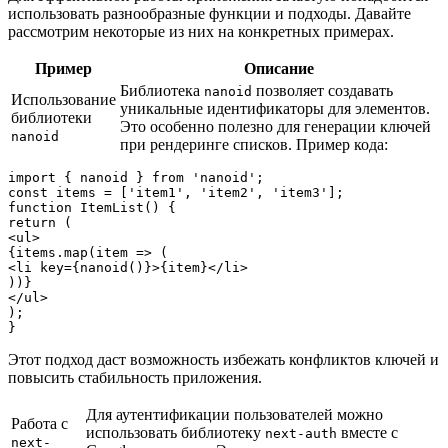
использовать разнообразные функции и подходы. Давайте
рассмотрим некоторые из них на конкретных примерах.
Пример
Описание
Библиотека
позволяет создавать
nanoid
Использование
уникальные идентификаторы для элементов.
библиотеки
Это особенно полезно для генерации ключей
nanoid
при рендеринге списков. Пример кода:
import { nanoid } from 'nanoid';

const items = ['item1', 'item2', 'item3'];

function ItemList() {

return (

<ul>

{items.map(item => (

<li key={nanoid()}>{item}</li>

))}

</ul>

);

Этот подход даст возможность избежать конфликтов ключей и
повысить стабильность приложения.
Для аутентификации пользователей можно
Работа с
использовать библиотеку
вместе с
next-auth
next-