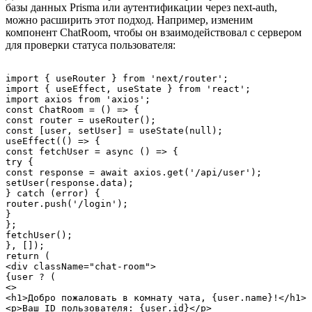
базы данных Prisma или аутентификации через next-auth,
можно расширить этот подход. Например, изменим
компонент ChatRoom, чтобы он взаимодействовал с сервером
для проверки статуса пользователя:
import { useRouter } from 'next/router';

import { useEffect, useState } from 'react';

import axios from 'axios';

const ChatRoom = () => {

const router = useRouter();

const [user, setUser] = useState(null);

useEffect(() => {

const fetchUser = async () => {

try {

const response = await axios.get('/api/user');

setUser(response.data);

} catch (error) {

router.push('/login');

}

};

fetchUser();

}, []);

return (

<div className="chat-room">

{user ? (

<>

<h1>Добро пожаловать в комнату чата, {user.name}!</h1>

<p>Ваш ID пользователя: {user.id}</p>
