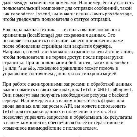
даже между различными доменами. Например, если у вас есть
пользовательский компонент для отправки сообщений, такой
как
, вы можете использовать
,
resendemailssend
postMessage
чтобы уведомлять пользователя о статусе отправки.
Еще одна важная техника — использование локального
хранилища (localStorage) для сохранения данных. Это
позволяет сохранить состояние вашего приложения даже
после обновления страницы или закрытия браузера.
Например, в
можно сохранять ключи авторизации,
next-auth
чтобы пользователи не теряли доступ после перезагрузки
страницы. При использовании библиотек, таких как
pusher-
или
, локальное хранилище может помочь в
js
faunadb
управлении состоянием данных и их синхронизацией.
При работе с асинхронными запросами и обработкой данных
важно помнить о таких методах, как
и
.
fetch
XMLHttpRequest
Они помогут вам получить необходимые ресурсы с backend
сервера. Например, если в вашем проекте есть формы для
ввода данных или запросы к API, вы можете использовать
для отправки данных и получения ответов. Это
fetch
позволяет управлять запросами и обрабатывать их результаты
в вашем компоненте, обеспечивая более интерактивное и
отзывчивое взаимодействие с пользователем.