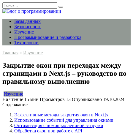
Перейти
Search
к
for:
содержанию
Базы данных
Безопасность
Изучение
Программирование и разработка
Технологии
Главная
»
Изучение
Закрытие окон при переходах между
страницами в Next.js – руководство по
правильному выполнению
Изучение
На чтение
15 мин
Просмотров
13
Опубликовано
19.10.2024
Содержание
Эффективные методы закрытия окон в Next.js
Использование событий для управления окнами
Оптимизация с помощью ленивой загрузки
Обработка окон при работе с API