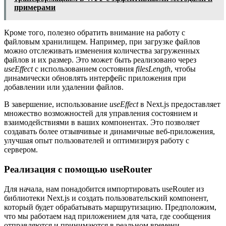
примерами
Кроме того, полезно обратить внимание на работу с
файловым хранилищем. Например, при загрузке файлов
можно отслеживать изменения количества загруженных
файлов и их размер. Это может быть реализовано через
useEffect
с использованием состояния
filesLength
, чтобы
динамически обновлять интерфейс приложения при
добавлении или удалении файлов.
В завершение, использование
useEffect
в Next.js предоставляет
множество возможностей для управления состоянием и
взаимодействиями в ваших компонентах. Это позволяет
создавать более отзывчивые и динамичные веб-приложения,
улучшая опыт пользователей и оптимизируя работу с
сервером.
Реализация с помощью useRouter
Для начала, нам понадобится импортировать useRouter из
библиотеки Next.js и создать пользовательский компонент,
который будет обрабатывать маршрутизацию. Предположим,
что мы работаем над приложением для чата, где сообщения
отправляются и принимаются в реальном времени.