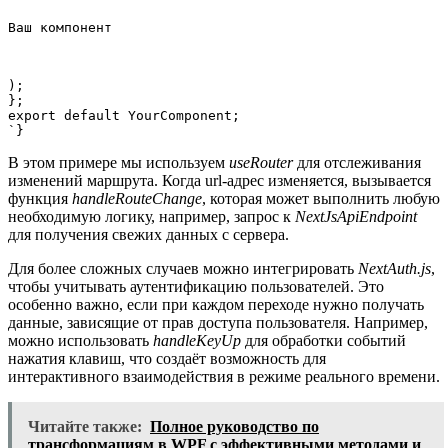
Ваш компонент
);

};

export default YourComponent;

`}
В этом примере мы используем
useRouter
для отслеживания
изменений маршрута. Когда url-адрес изменяется, вызывается
функция
handleRouteChange
, которая может выполнить любую
необходимую логику, например, запрос к
NextJsApiEndpoint
для получения свежих данных с сервера.
Для более сложных случаев можно интегрировать
NextAuth.js
,
чтобы учитывать аутентификацию пользователей. Это
особенно важно, если при каждом переходе нужно получать
данные, зависящие от прав доступа пользователя. Например,
можно использовать
handleKeyUp
для обработки событий
нажатия клавиш, что создаёт возможность для
интерактивного взаимодействия в режиме реального времени.
Читайте также:
Полное руководство по
трансформациям в WPF с эффективными методами и