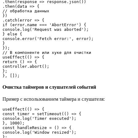
.then(response => response.json())

.then(data => {

// обработка данных

})

.catch(error => {

if (error.name === 'AbortError') {

console.log('Request was aborted');

} else {

console.error('Fetch error:', error);

}

});

// В компоненте или хуке для очистки

useEffect(() => {

return () => {

controller.abort();

};

}, []);
Очистка таймеров и слушателей событий
Пример с использованием таймера и слушателя:
useEffect(() => {

const timer = setTimeout(() => {

console.log('Timer executed');

}, 1000);

const handleResize = () => {

console.log('Window resized');

};
