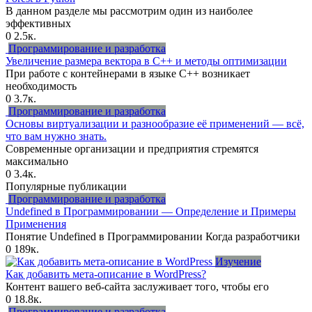
В данном разделе мы рассмотрим один из наиболее
эффективных
0
2.5к.
Программирование и разработка
Увеличение размера вектора в C++ и методы оптимизации
При работе с контейнерами в языке C++ возникает
необходимость
0
3.7к.
Программирование и разработка
Основы виртуализации и разнообразие её применений — всё,
что вам нужно знать.
Современные организации и предприятия стремятся
максимально
0
3.4к.
Популярные публикации
Программирование и разработка
Undefined в Программировании — Определение и Примеры
Применения
Понятие Undefined в Программировании Когда разработчики
0
189к.
Изучение
Как добавить мета-описание в WordPress?
Контент вашего веб-сайта заслуживает того, чтобы его
0
18.8к.
Программирование и разработка