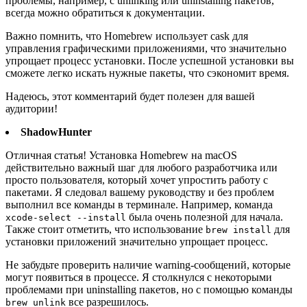
проблемы, например, с unlinking или uninstalling пакетов,
всегда можно обратиться к документации.
Важно помнить, что Homebrew использует cask для
управления графическими приложениями, что значительно
упрощает процесс установки. После успешной установки вы
сможете легко искать нужные пакеты, что сэкономит время.
Надеюсь, этот комментарий будет полезен для вашей
аудитории!
ShadowHunter
Отличная статья! Установка Homebrew на macOS
действительно важный шаг для любого разработчика или
просто пользователя, который хочет упростить работу с
пакетами. Я следовал вашему руководству и без проблем
выполнил все команды в терминале. Например, команда
была очень полезной для начала.
xcode-select --install
Также стоит отметить, что использование
для
brew install
установки приложений значительно упрощает процесс.
Не забудьте проверить наличие warning-сообщений, которые
могут появиться в процессе. Я столкнулся с некоторыми
проблемами при uninstalling пакетов, но с помощью команды
все разрешилось.
brew unlink