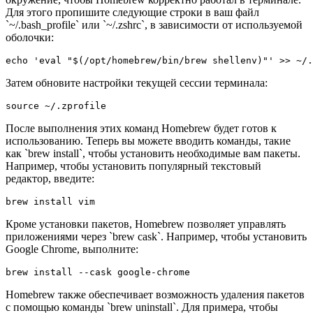
Для этого пропишите следующие строки в ваш файл
`~/.bash_profile` или `~/.zshrc`, в зависимости от используемой
оболочки:
echo 'eval "$(/opt/homebrew/bin/brew shellenv)"' >> ~/.
Затем обновите настройки текущей сессии терминала:
source ~/.zprofile
После выполнения этих команд Homebrew будет готов к
использованию. Теперь вы можете вводить команды, такие
как `brew install`, чтобы установить необходимые вам пакеты.
Например, чтобы установить популярный текстовый
редактор, введите:
brew install vim
Кроме установки пакетов, Homebrew позволяет управлять
приложениями через `brew cask`. Например, чтобы установить
Google Chrome, выполните:
brew install --cask google-chrome
Homebrew также обеспечивает возможность удаления пакетов
с помощью команды `brew uninstall`. Для примера, чтобы