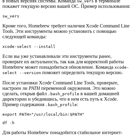
в новых версиях системы. Команда
в терминале
sw_vers
покажет текущую версию вашей ОС. Пример использования:
sw_vers
Кроме того, Homebrew требует наличия Xcode Command Line
Tools. Эти инструменты можно установить с помощью
следующей команды:
xcode-select --install
Если вы уже устанавливали эти инструменты ранее,
проверьте их актуальность, так как для корректной работы
Homebrew может понадобиться обновление. Команда
xcode-
поможет определить текущую версию.
select --version
После установки Xcode Command Line Tools, проверьте,
настроен ли
PATH
переменной окружения. Это можно
сделать, открыв файл
в вашей домашней
.bash_profile
директории и убедившись, что в нем есть путь к Xcode.
Пример содержания
:
.bash_profile
export PATH="/usr/local/bin:$PATH"
df -h
Для работы Homebrew понадобится стабильное интернет-