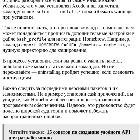
отлично разобрали все этапы. В самом начале важно
убедиться, что у вас установлен Xcode и вы запустили
команду
, чтобы избежать warnings
xcode-select --install
при установке.
Также полезно знать, что при вводе команд в терминале, вам
может понадобиться прописать дополнительные настройки в
файле
для интеграции Homebrew. Например,
bash_profile
команда
создаст
export HOMEBREW_CACHE=~/homebrew_cache
нужную директорию для кэширования.
В процессе установки, если вы решите удалить пакеты,
unlinking тоже может стать важной командой. Но не
переживайте — uninstalling пройдет успешно, если следовать
инструкциям.
Важно следить за последними версиями пакетов и их
зависимостями. На примере установки cask приложений, вы
увидите, как Homebrew облегчает процесс управления
программным обеспечением. Надеюсь, это руководство будет
полезно широкой аудитории и поможет избежать
распространенных ошибок.
Читайте также:
15 советов по созданию удобного API
для разработчиков