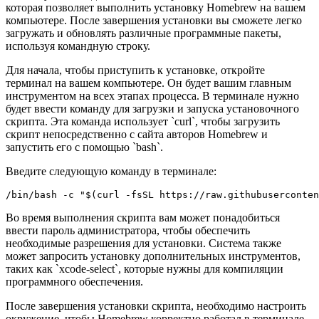
которая позволяет выполнить установку Homebrew на вашем
компьютере. После завершения установки вы сможете легко
загружать и обновлять различные программные пакеты,
используя командную строку.
Для начала, чтобы приступить к установке, откройте
терминал на вашем компьютере. Он будет вашим главным
инструментом на всех этапах процесса. В терминале нужно
будет ввести команду для загрузки и запуска установочного
скрипта. Эта команда использует `curl`, чтобы загрузить
скрипт непосредственно с сайта авторов Homebrew и
запустить его с помощью `bash`.
Введите следующую команду в терминале:
/bin/bash -c "$(curl -fsSL https://raw.githubuserconten
Во время выполнения скрипта вам может понадобиться
ввести пароль администратора, чтобы обеспечить
необходимые разрешения для установки. Система также
может запросить установку дополнительных инструментов,
таких как `xcode-select`, которые нужны для компиляции
программного обеспечения.
После завершения установки скрипта, необходимо настроить
окружение, чтобы Homebrew корректно работал в терминале.