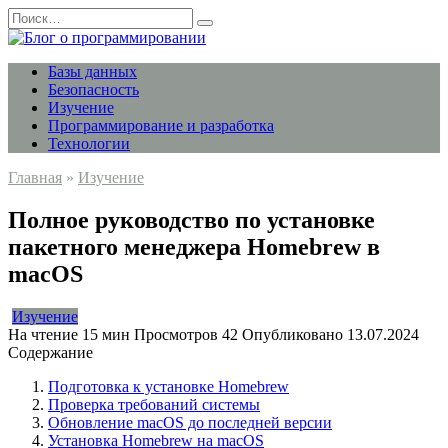
Перейти
Search
к
for:
содержанию
Базы данных
Безопасность
Изучение
Программирование и разработка
Технологии
Главная
»
Изучение
Полное руководство по установке
пакетного менеджера Homebrew в
macOS
Изучение
На чтение
15 мин
Просмотров
42
Опубликовано
13.07.2024
Содержание
Подготовка к установке Homebrew
Проверка требований системы
Обновление macOS до последней версии
Установка Homebrew на macOS