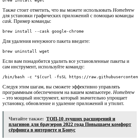
brew install wget
Также стоит отметить, что вы можете использовать
Homebrew
для установки графических приложений с помощью команды
cask
. Пример команды:
brew install --cask google-chrome
Для удаления ненужного пакета введите:
brew uninstall wget
Если вам понадобится удалить все установленные пакеты и
сам инструмент, используйте команду:
/bin/bash -c "$(curl -fsSL https://raw.githubuserconten
Следуя этим шагам, вы сможете эффективно управлять
программным обеспечением на вашем компьютере.
Homebrew
– это мощный инструмент, который значительно упрощает
установку, обновление и удаление приложений и утилит.
Читайте также:
ТОП-10 лучших расширений и
плагинов для браузеров 2022 года Повышаем комфорт
сёрфинга в интернете и Бонус