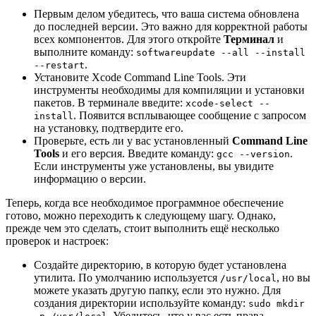
Первым делом убедитесь, что ваша система обновлена
до последней версии. Это важно для корректной работы
всех компонентов. Для этого откройте
Терминал
и
выполните команду:
softwareupdate --all --install
.
--restart
Установите Xcode Command Line Tools. Эти
инструменты необходимы для компиляции и установки
пакетов. В терминале введите:
xcode-select --
. Появится всплывающее сообщение с запросом
install
на установку, подтвердите его.
Проверьте, есть ли у вас установленный
Command Line
Tools
и его версия. Введите команду:
.
gcc --version
Если инструменты уже установлены, вы увидите
информацию о версии.
Теперь, когда все необходимое программное обеспечение
готово, можно переходить к следующему шагу. Однако,
прежде чем это сделать, стоит выполнить ещё несколько
проверок и настроек:
Создайте директорию, в которую будет установлена
утилита. По умолчанию используется
, но вы
/usr/local
можете указать другую папку, если это нужно. Для
создания директории используйте команду:
sudo mkdir
. Убедитесь, что у вас есть права