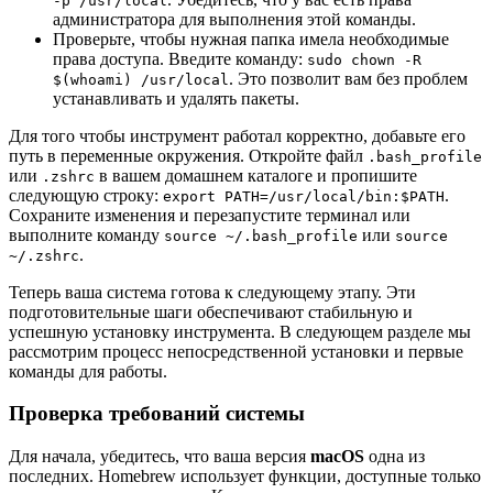
-p /usr/local
администратора для выполнения этой команды.
Проверьте, чтобы нужная папка имела необходимые
права доступа. Введите команду:
sudo chown -R
. Это позволит вам без проблем
$(whoami) /usr/local
устанавливать и удалять пакеты.
Для того чтобы инструмент работал корректно, добавьте его
путь в переменные окружения. Откройте файл
.bash_profile
или
в вашем домашнем каталоге и пропишите
.zshrc
следующую строку:
.
export PATH=/usr/local/bin:$PATH
Сохраните изменения и перезапустите терминал или
выполните команду
или
source ~/.bash_profile
source
.
~/.zshrc
Теперь ваша система готова к следующему этапу. Эти
подготовительные шаги обеспечивают стабильную и
успешную установку инструмента. В следующем разделе мы
рассмотрим процесс непосредственной установки и первые
команды для работы.
Проверка требований системы
Для начала, убедитесь, что ваша версия
macOS
одна из
последних. Homebrew использует функции, доступные только