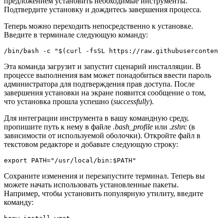
предложением установить необходимые инструменты.
Подтвердите установку и дождитесь завершения процесса.
Теперь можно переходить непосредственно к установке.
Введите в терминале следующую команду:
/bin/bash -c "$(curl -fsSL https://raw.githubuserconten
Эта команда загрузит и запустит сценарий инсталляции. В
процессе выполнения вам может понадобиться ввести пароль
администратора для подтверждения прав доступа. После
завершения установки на экране появится сообщение о том,
что установка прошла успешно (
successfully
).
Для интеграции инструмента в вашу командную среду,
пропишите путь к нему в файле
.bash_profile
или
.zshrc
(в
зависимости от используемой оболочки). Откройте файл в
текстовом редакторе и добавьте следующую строку:
export PATH="/usr/local/bin:$PATH"
Сохраните изменения и перезапустите терминал. Теперь вы
можете начать использовать установленные пакеты.
Например, чтобы установить популярную утилиту, введите
команду: