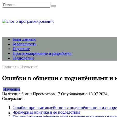
Перейти
Search
к
for:
содержанию
Базы данных
Безопасность
Изучение
Программирование и разработка
Технологии
Главная
»
Изучение
Ошибки в общении с подчинёнными и к
Изучение
На чтение
6 мин
Просмотров
17
Опубликовано
13.07.2024
Содержание
Ошибки при взаимодействии с подчинёнными и их разр
Чрезмерная критика и её последствия
Конструктивная обратная связь: ключевые моменты в про