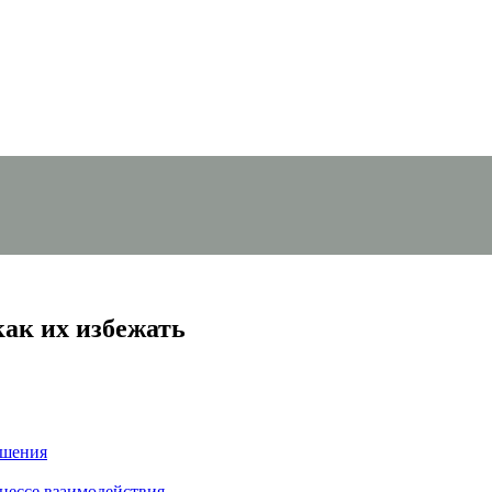
ак их избежать
ешения
цессе взаимодействия