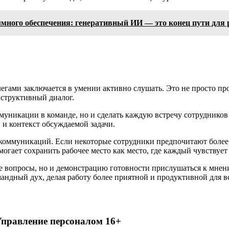
много обеспечения: генеративный ИИ — это конец пути для 
гами заключается в умении активно слушать. Это не просто про
нструктивный диалог.
уникации в команде, но и сделать каждую встречу сотрудников 
 и контекст обсуждаемой задачи.
и коммуникаций. Если некоторые сотрудники предпочитают более
могает сохранить рабочее место как место, где каждый чувствуе
ые вопросы, но и демонстрацию готовности прислушаться к мнен
андный дух, делая работу более приятной и продуктивной для в
 Управление персоналом 16+