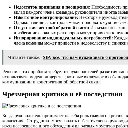
Недостаток признания и поощрения:
Необходимость при
вклад каждого члена команды, руководители иногда заб
Избыточное контролирование:
Некоторые руководители 
Однако излишняя контроль может подорвать чувство само
Отсутствие честной обратной связи:
Изначально важно с
и избегание сложных разговоров могут привести к нед
Игнорирование индивидуальных потребностей:
Каждый
члена команды может привести к недовольству и сниже
Читайте также:
SIP: все, что вам нужно знать о протоко
Решение этих проблем требует от руководителей развития эмп
использовать модели лидерства, которые включают в себя под
коммуникации и конструктивной обратной связи.
Чрезмерная критика и её последствия
Когда руководитель принимает на себя роль главного критика
коллективе. Сотрудники могут начать избегать своего руковод
из-за несвоевременного обсуждения ключевых моментов работ