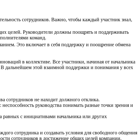
тельность сотрудников. Важно, чтобы каждый участник знал,
бщих целей. Руководители должны поощрять и поддерживать
сполнителями команд.
манием. Это включает в себя поддержку и поощрение обмена
инноваций в коллективе. Все участники, начиная от начальника
а. В дальнейшем этой взаимной поддержки и понимания у всех
ива сотрудников не находит должного отклика.
 неспособность руководства понимать разные точки зрения и
 на равных с инициативами начальника или других
дого сотрудника и создавать условия для свободного общения
ности сотрудников в достижение общих целей компании.