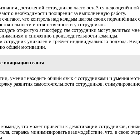
знания достижений сотрудников часто остаётся недооценённой 
ывают о необходимости поощрения за выполненную работу.
считают, что контроль над каждым шагом своих подчинённых об
стоятельности и ответственности у сотрудников.
оздать открытую атмосферу, где сотрудники могут делиться мн
опониманиям и снижению производительности команды.
 сотрудник уникален и требует индивидуального подхода. Недо
нию общей мотивации.
ле инициации сеанса
атии, умения находить общий язык с сотрудниками и умения мот
держку развития самостоятельности сотрудников, стимулирование
 в команде, это может привести к демотивации сотрудников, с
ителя, стараясь минимизировать взаимодействие, что, в свою оч
ы.