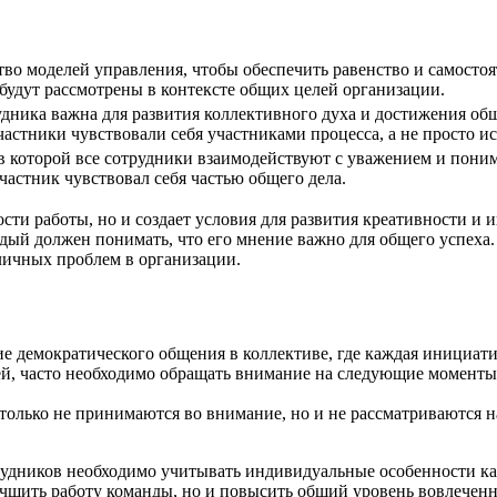
во моделей управления, чтобы обеспечить равенство и самостоя
 будут рассмотрены в контексте общих целей организации.
рудника важна для развития коллективного духа и достижения о
частники чувствовали себя участниками процесса, а не просто и
в которой все сотрудники взаимодействуют с уважением и пони
астник чувствовал себя частью общего дела.
сти работы, но и создает условия для развития креативности и 
аждый должен понимать, что его мнение важно для общего успех
личных проблем в организации.
ие демократического общения в коллективе, где каждая инициат
й, часто необходимо обращать внимание на следующие моменты:
е только не принимаются во внимание, но и не рассматриваются
дников необходимо учитывать индивидуальные особенности каж
учшить работу команды, но и повысить общий уровень вовлечен