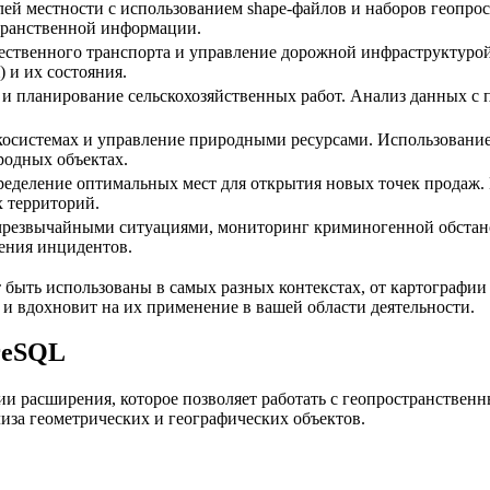
лей местности с использованием shape-файлов и наборов геопр
транственной информации.
твенного транспорта и управление дорожной инфраструктурой.
) и их состояния.
и планирование сельскохозяйственных работ. Анализ данных с
осистемах и управление природными ресурсами. Использование 
родных объектах.
ределение оптимальных мест для открытия новых точек продаж. 
 территорий.
чрезвычайными ситуациями, мониторинг криминогенной обстано
ения инцидентов.
быть использованы в самых разных контекстах, от картографии 
и вдохновит на их применение в вашей области деятельности.
greSQL
ии расширения, которое позволяет работать с геопространствен
иза геометрических и географических объектов.