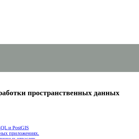
бработки пространственных данных
SQL и PostGIS
нных приложениях.
личных отраслях.