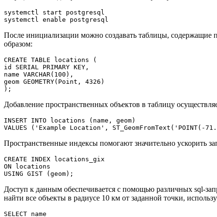
systemctl start postgresql

systemctl enable postgresql
После инициализации можно создавать таблицы, содержащие 
образом:
CREATE TABLE locations (

id SERIAL PRIMARY KEY,

name VARCHAR(100),

geom GEOMETRY(Point, 4326)

);
Добавление пространственных объектов в таблицу осуществляе
INSERT INTO locations (name, geom)

VALUES ('Example Location', ST_GeomFromText('POINT(-71.
Пространственные индексы помогают значительно ускорить за
CREATE INDEX locations_gix

ON locations

USING GIST (geom);
Доступ к данным обеспечивается с помощью различных sql-зап
найти все объекты в радиусе 10 км от заданной точки, использу
SELECT name
