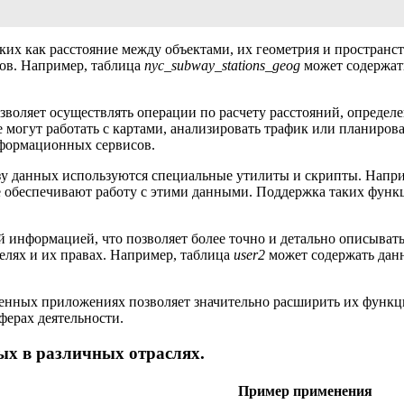
их как расстояние между объектами, их геометрия и пространс
нов. Например, таблица
nyc_subway_stations_geog
может содержат
оляет осуществлять операции по расчету расстояний, определе
е могут работать с картами, анализировать трафик или планиро
нформационных сервисов.
азу данных используются специальные утилиты и скрипты. Напр
е обеспечивают работу с этими данными. Поддержка таких фун
информацией, что позволяет более точно и детально описывать
елях и их правах. Например, таблица
user2
может содержать данн
енных приложениях позволяет значительно расширить их функц
ферах деятельности.
х в различных отраслях.
Пример применения