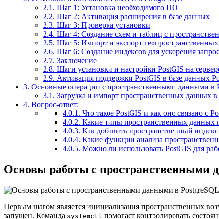
2.1.
Шаг 1: Установка необходимого ПО
2.2.
Шаг 2: Активация расширения в базе данных
2.3.
Шаг 3: Проверка установки
2.4.
Шаг 4: Создание схем и таблиц с пространств
2.5.
Шаг 5: Импорт и экспорт геопространственных
2.6.
Шаг 6: Создание индексов для ускорения запро
2.7.
Заключение
2.8.
Шаги установки и настройки PostGIS на сервер
2.9.
Активация поддержки PostGIS в базе данных Po
3.
Основные операции с пространственными данными в 
3.1.
Загрузка и импорт пространственных данных в 
4.
Вопрос-ответ:
4.0.1.
Что такое PostGIS и как оно связано с P
4.0.2.
Какие типы пространственных данных п
4.0.3.
Как добавить пространственный индекс 
4.0.4.
Какие функции анализа пространственн
4.0.5.
Можно ли использовать PostGIS для раб
Основы работы с пространственными д
Первым шагом является инициализация пространственных возмо
запущен. Команда
помогает контролировать состоян
systemctl