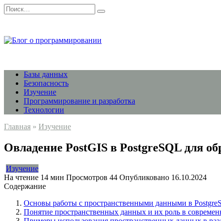
Перейти
Search
к
for:
содержанию
Базы данных
Безопасность
Изучение
Программирование и разработка
Технологии
Главная
»
Изучение
Овладение PostGIS в PostgreSQL для о
Изучение
На чтение
14 мин
Просмотров
44
Опубликовано
16.10.2024
Содержание
Основы работы с пространственными данными в Postgre
Понятие пространственных данных и их роль в совреме
Примеры использования пространственных данных в раз