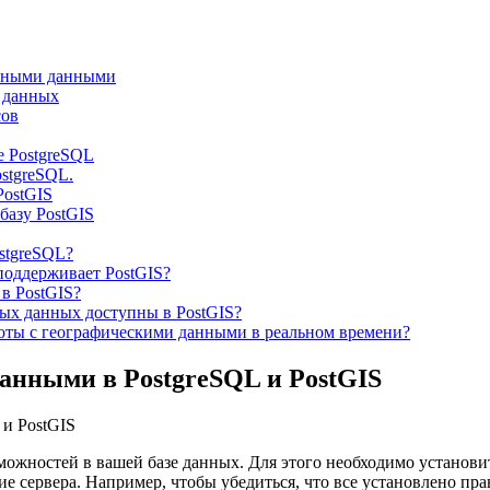
енными данными
 данных
сов
е PostgreSQL
stgreSQL.
PostGIS
базу PostGIS
ostgreSQL?
оддерживает PostGIS?
в PostGIS?
ых данных доступны в PostGIS?
оты с географическими данными в реальном времени?
анными в PostgreSQL и PostGIS
жностей в вашей базе данных. Для этого необходимо установит
ие сервера. Например, чтобы убедиться, что все установлено п