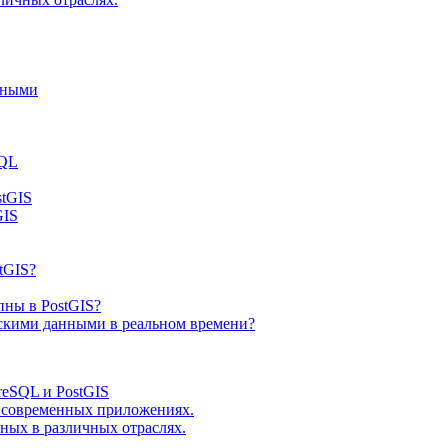
нными
SQL
stGIS
GIS
tGIS?
пны в PostGIS?
ескими данными в реальном времени?
reSQL и PostGIS
 современных приложениях.
ых в различных отраслях.