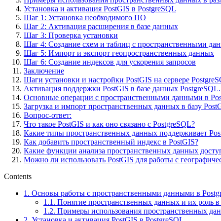
Установка и активация PostGIS в PostgreSQL
Шаг 1: Установка необходимого ПО
Шаг 2: Активация расширения в базе данных
Шаг 3: Проверка установки
Шаг 4: Создание схем и таблиц с пространственными да
Шаг 5: Импорт и экспорт геопространственных данных
Шаг 6: Создание индексов для ускорения запросов
Заключение
Шаги установки и настройки PostGIS на сервере Postgre
Активация поддержки PostGIS в базе данных PostgreSQL.
Основные операции с пространственными данными в Po
Загрузка и импорт пространственных данных в базу Post
Вопрос-ответ:
Что такое PostGIS и как оно связано с PostgreSQL?
Какие типы пространственных данных поддерживает Pos
Как добавить пространственный индекс в PostGIS?
Какие функции анализа пространственных данных досту
Можно ли использовать PostGIS для работы с географич
Contents
1.
Основы работы с пространственными данными в Postg
1.1.
Понятие пространственных данных и их роль в
1.2.
Примеры использования пространственных данн
2.
Установка и активация PostGIS в PostgreSQL