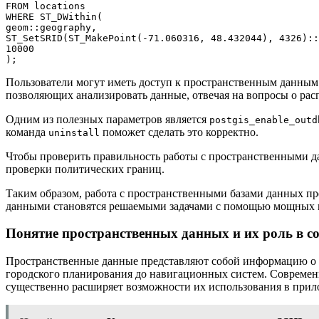
FROM locations

WHERE ST_DWithin(

geom::geography,

ST_SetSRID(ST_MakePoint(-71.060316, 48.432044), 4326)::
10000

);
Пользователи могут иметь доступ к пространственным данным
позволяющих анализировать данные, отвечая на вопросы о рас
Одним из полезных параметров является
postgis_enable_outd
команда
поможет сделать это корректно.
uninstall
Чтобы проверить правильность работы с пространственными д
проверки политических границ.
Таким образом, работа с пространственными базами данных п
данными становятся решаемыми задачами с помощью мощных и
Понятие пространственных данных и их роль в 
Пространственные данные представляют собой информацию о м
городского планирования до навигационных систем. Современн
существенно расширяет возможности их использования в прил