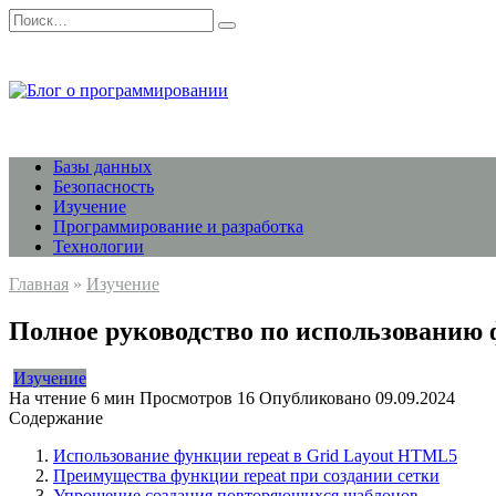
Перейти
Search
к
for:
содержанию
Базы данных
Безопасность
Изучение
Программирование и разработка
Технологии
Главная
»
Изучение
Полное руководство по использованию 
Изучение
На чтение
6 мин
Просмотров
16
Опубликовано
09.09.2024
Содержание
Использование функции repeat в Grid Layout HTML5
Преимущества функции repeat при создании сетки
Упрощение создания повторяющихся шаблонов