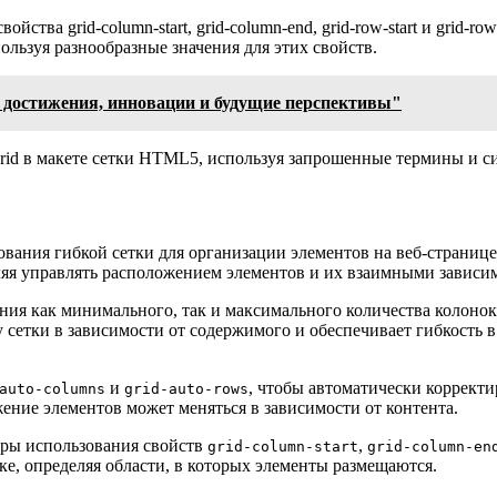
ства grid-column-start, grid-column-end, grid-row-start и grid-ro
льзуя разнообразные значения для этих свойств.
 достижения, инновации и будущие перспективы"
grid в макете сетки HTML5, используя запрошенные термины и 
ания гибкой сетки для организации элементов на веб-странице
яя управлять расположением элементов и их взаимными зависим
я как минимального, так и максимального количества колонок и
у сетки в зависимости от содержимого и обеспечивает гибкость 
и
, чтобы автоматически корректи
auto-columns
grid-auto-rows
жение элементов может меняться в зависимости от контента.
еры использования свойств
,
grid-column-start
grid-column-en
ке, определяя области, в которых элементы размещаются.