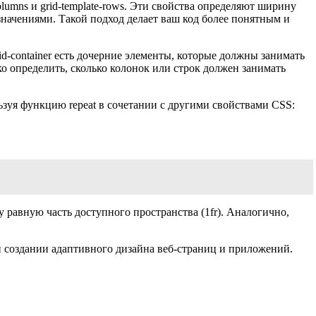
olumns и grid-template-rows. Эти свойства определяют ширину
 значениями. Такой подход делает ваш код более понятным и
d-container есть дочерние элементы, которые должны занимать
ко определить, сколько колонок или строк должен занимать
ьзуя функцию repeat в сочетании с другими свойствами CSS:
ну равную часть доступного пространства (1fr). Аналогично,
 создании адаптивного дизайна веб-страниц и приложений.