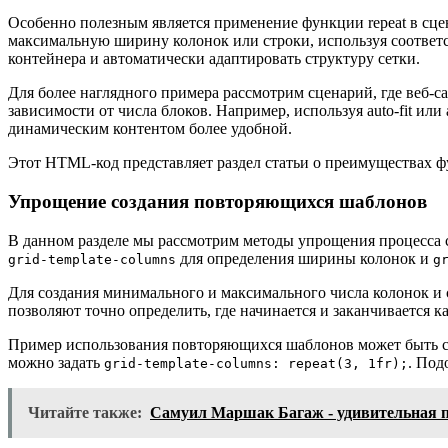
Особенно полезным является применение функции repeat в сце
максимальную ширину колонок или строки, используя соответств
контейнера и автоматически адаптировать структуру сетки.
Для более наглядного примера рассмотрим сценарий, где веб-
зависимости от числа блоков. Например, используя auto-fit или 
динамическим контентом более удобной.
Этот HTML-код представляет раздел статьи о преимуществах фу
Упрощение создания повторяющихся шаблонов
В данном разделе мы рассмотрим методы упрощения процесса 
для определения ширины колонок и
grid-template-columns
g
Для создания минимального и максимального числа колонок и 
позволяют точно определить, где начинается и заканчивается к
Пример использования повторяющихся шаблонов может быть сл
можно задать
. Под
grid-template-columns: repeat(3, 1fr);
Читайте также:
Самуил Маршак Багаж - удивительная п