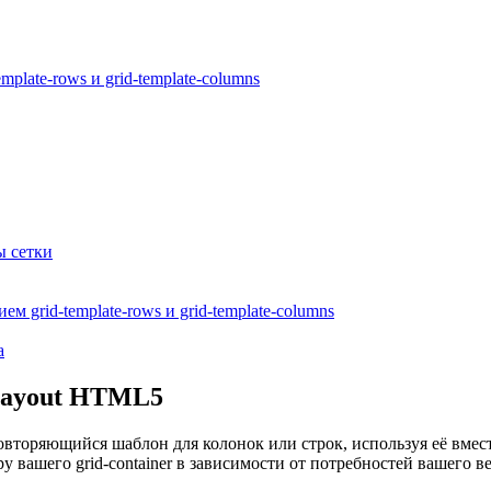
plate-rows и grid-template-columns
ы сетки
м grid-template-rows и grid-template-columns
а
 Layout HTML5
овторяющийся шаблон для колонок или строк, используя её вмес
у вашего grid-container в зависимости от потребностей вашего в