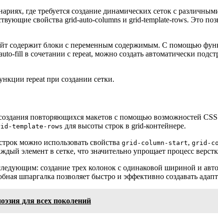
нариях, где требуется создание динамических сеток с различны
ующие свойства grid-auto-columns и grid-template-rows. Это по
сайт содержит блоки с переменным содержимым. С помощью функц
auto-fill в сочетании с repeat, можно создать автоматически под
нкции repeat при создании сетки.
создания повторяющихся макетов с помощью возможностей CSS G
для высоты строк в grid-контейнере.
rid-template-rows
строк можно использовать свойства
,
grid-column-start
grid-c
аждый элемент в сетке, что значительно упрощает процесс верстк
едующим: создание трех колонок с одинаковой шириной и авто
обная шпаргалка позволяет быстро и эффективно создавать адап
оэзия для всех поколений