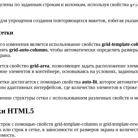
делены по заданным строкам и колонкам, используя свойства
gri
для упрощения создания повторяющихся макетов, избегая указа
сетки
о изменения является использование свойства
grid-template-co
енять
grid-auto-columns
, чтобы автоматически определять размеры
рана.
ется свойство
grid-area
, позволяющее задать расположение элем
е элементов в контейнере, основываясь на условиях, заданных
етки достигается с помощью свойства
auto-fit
, которое автомати
ии адаптивных интерфейсов, где количество элементов в строке
ении структуры сетки с использованием различных свойств и ме
тки HTML5
к с помощью свойств grid-template-columns и grid-template-rows
к или строк в сетке, в зависимости от размеров экрана и количе
имости.