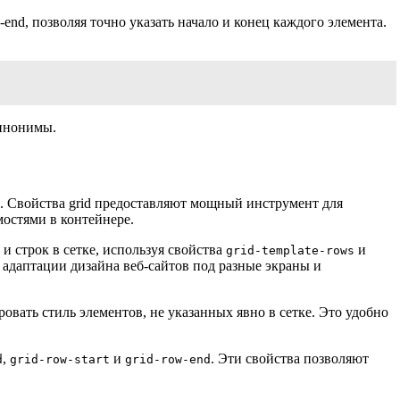
w-end, позволяя точно указать начало и конец каждого элемента.
синонимы.
. Свойства grid предоставляют мощный инструмент для
остями в контейнере.
 строк в сетке, используя свойства
и
grid-template-rows
в адаптации дизайна веб-сайтов под разные экраны и
ровать стиль элементов, не указанных явно в сетке. Это удобно
,
и
. Эти свойства позволяют
d
grid-row-start
grid-row-end