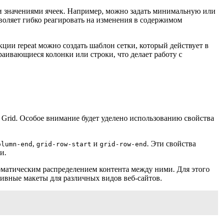
ми значениями ячеек. Например, можно задать минимальную или
зволяет гибко реагировать на изменения в содержимом
ии repeat можно создать шаблон сетки, который действует в
страивающиеся колонки или строки, что делает работу с
rid. Особое внимание будет уделено использованию свойства
,
и
. Эти свойства
olumn-end
grid-row-start
grid-row-end
и.
матическим распределением контента между ними. Для этого
тивные макеты для различных видов веб-сайтов.