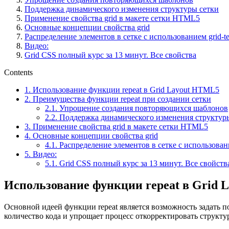
Поддержка динамического изменения структуры сетки
Применение свойства grid в макете сетки HTML5
Основные концепции свойства grid
Распределение элементов в сетке с использованием grid-tem
Видео:
Grid CSS полный курс за 13 минут. Все свойства
Contents
1.
Использование функции repeat в Grid Layout HTML5
2.
Преимущества функции repeat при создании сетки
2.1.
Упрощение создания повторяющихся шаблонов
2.2.
Поддержка динамического изменения структур
3.
Применение свойства grid в макете сетки HTML5
4.
Основные концепции свойства grid
4.1.
Распределение элементов в сетке с использование
5.
Видео:
5.1.
Grid CSS полный курс за 13 минут. Все свойств
Использование функции repeat в Grid
Основной идеей функции repeat является возможность задать п
количество кода и упрощает процесс откорректировать структур