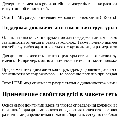
Дочерние элементы в grid-контейнере могут быть легко распре
интуитивной и понятной.
Этот HTML-раздел описывает методы использования CSS Grid 
Поддержка динамического изменения структуры 
Одним из ключевых инструментов для поддержки динамическог
зависимости от числа и размера колонок. Также полезно прим
контейнеру гибко адаптироваться к содержимому и размерам эк
Для динамического изменения структуры сетки также использу
именем. Например, можно динамически изменять местоположени
Продолжая тему динамической структуры, упрощение работы с
зависимости от содержимого. Это особенно полезно при создан
Этот HTML-код описывает раздел статьи о динамическом измен
Применение свойства grid в макете се
Основными понятиями здесь являются определения колонок и стро
или auto-fill для динамического определения количества колоно
различными разрешениями и масштабировать сетку по необход