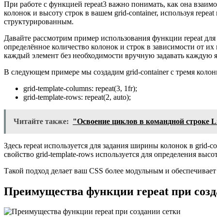
При работе с функцией repeat3 важно понимать, как она взаимо
колонок и высоту строк в вашем grid-container, используя rep
структурированным.
Давайте рассмотрим пример использования функции repeat для 
определённое количество колонок и строк в зависимости от их
каждый элемент без необходимости вручную задавать каждую я
В следующем примере мы создадим grid-container с тремя коло
grid-template-columns: repeat(3, 1fr);
grid-template-rows: repeat(2, auto);
Читайте также:
"Освоение циклов в командной строке 
Здесь repeat используется для задания ширины колонок в grid-c
свойство grid-template-rows используется для определения высоты
Такой подход делает ваш CSS более модульным и обеспечивает
Преимущества функции repeat при созд