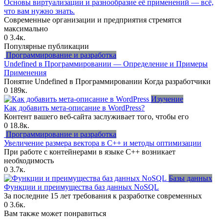
Основы виртуализации и разнообразие её применений — всё,
что вам нужно знать.
Современные организации и предприятия стремятся
максимально
0
3.4к.
Популярные публикации
Программирование и разработка
Undefined в Программировании — Определение и Примеры
Применения
Понятие Undefined в Программировании Когда разработчики
0
189к.
Изучение
Как добавить мета-описание в WordPress?
Контент вашего веб-сайта заслуживает того, чтобы его
0
18.8к.
Программирование и разработка
Увеличение размера вектора в C++ и методы оптимизации
При работе с контейнерами в языке C++ возникает
необходимость
0
3.7к.
Базы данных
Функции и преимущества баз данных NoSQL
За последние 15 лет требования к разработке современных
0
3.6к.
Вам также может понравиться