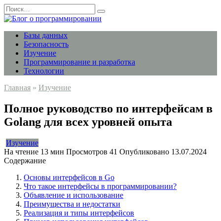
Перейти
Search
к
for:
содержанию
Базы данных
Безопасность
Изучение
Программирование и разработка
Технологии
Главная
»
Изучение
Полное руководство по интерфейсам в
Golang для всех уровней опыта
Изучение
На чтение
13 мин
Просмотров
41
Опубликовано
13.07.2024
Содержание
Основы интерфейсов в Go
Что такое интерфейсы в программировании?
Объявление и использование
Преимущества и недостатки
Реализация и типы интерфейсов