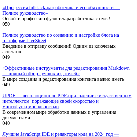
«Профессия fullstack-разработчика и его обязанности —
Полное руководство»
Освойте профессию фуллстек-разработчика с нуля!
0
50
Полное руководство по созданию и настройке блога на
платформе LiveStreet
Введение в отправку сообщений Одним из ключевых
аспектов
0
49
«Эффективные инструменты для редактирования Markdown
— полный обзор лучших издателей»
В мире создания и редактирования контента важно иметь
0
49
UPDF — революционное PDF-приложение с искусственным
интеллектом, поражающее своей скоростью и
многофункциональностью
В современном мире обработки данных и управления
документами
0
40
Лучшие JavaScript IDE и редакторы кода на 2024 год —