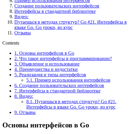
Пример использования интерфейсов
Создание пользовательских интерфейсов
Интерфейсы в стандартной библиотеке
Видео:
Путаешься в методах структур? Go #21. Интерфейсы в
языке Go. Go уроки, go курс
Отзывы
Contents
1.
Основы интерфейсов в Go
2.
Что такое интерфейсы в программировании?
3.
Объявление и использование
4.
Преимущества и недостатки
5.
Реализация и типы интерфейсов
5.1.
Пример использования интерфейсов
6.
Создание пользовательских интерфейсов
7.
Интерфейсы в стандартной библиотеке
8.
Видео:
8.1.
Путаешься в методах структур? Go #21.
Интерфейсы в языке Go. Go уроки, go курс
9.
Отзывы
Основы интерфейсов в Go