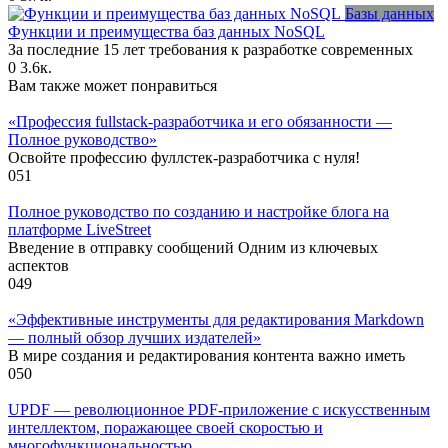
Базы данных
Функции и преимущества баз данных NoSQL
За последние 15 лет требования к разработке современных
0
3.6к.
Вам также может понравиться
«Профессия fullstack-разработчика и его обязанности —
Полное руководство»
Освойте профессию фуллстек-разработчика с нуля!
0
51
Полное руководство по созданию и настройке блога на
платформе LiveStreet
Введение в отправку сообщений Одним из ключевых
аспектов
0
49
«Эффективные инструменты для редактирования Markdown
— полный обзор лучших издателей»
В мире создания и редактирования контента важно иметь
0
50
UPDF — революционное PDF-приложение с искусственным
интеллектом, поражающее своей скоростью и
многофункциональностью