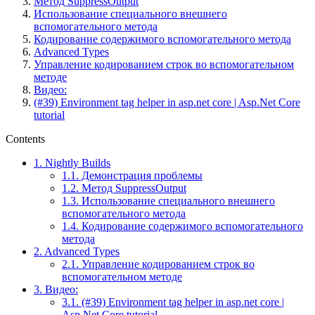
Метод SuppressOutput
Использование специального внешнего
вспомогательного метода
Кодирование содержимого вспомогательного метода
Advanced Types
Управление кодированием строк во вспомогательном
методе
Видео:
(#39) Environment tag helper in asp.net core | Asp.Net Core
tutorial
Contents
1.
Nightly Builds
1.1.
Демонстрация проблемы
1.2.
Метод SuppressOutput
1.3.
Использование специального внешнего
вспомогательного метода
1.4.
Кодирование содержимого вспомогательного
метода
2.
Advanced Types
2.1.
Управление кодированием строк во
вспомогательном методе
3.
Видео:
3.1.
(#39) Environment tag helper in asp.net core |
Asp.Net Core tutorial