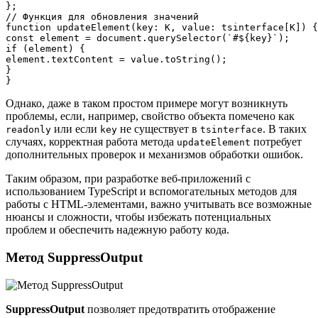
};

// Функция для обновления значений

function updateElement
(key: K, value: tsinterface[K]) {

const element = document.querySelector(`#${key}`);

if (element) {

element.textContent = value.toString();

}

Однако, даже в таком простом примере могут возникнуть
проблемы, если, например, свойство объекта помечено как
или если
не существует в
. В таких
readonly
key
tsinterface
случаях, корректная работа метода
потребует
updateElement
дополнительных проверок и механизмов обработки ошибок.
Таким образом, при разработке веб-приложений с
использованием TypeScript и вспомогательных методов для
работы с HTML-элементами, важно учитывать все возможные
нюансы и сложности, чтобы избежать потенциальных
проблем и обеспечить надежную работу кода.
Метод SuppressOutput
SuppressOutput
позволяет предотвратить отображение