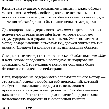
безопасного кодирования содержимого.
Рассмотрим
examples
с реальными данными:
класс
объекта
может иметь
readonly
свойства, которые нельзя изменить
после их инициализации. Это особенно важно в случаях, где
значения
returned
должны быть защищены от модификации.
Для кодирования содержимого
элемента
в представлениях
используются различные
interfaces
, которые помогают
структурировать и управлять данными. Это означает, что
метод, возвращающий
html
-разметку, должен учитывать тип
данных (
typename
) и кодировать их надлежащим образом.
Специальные методы позволяют также обрабатывать
variables
и
keys
, чтобы определить, необходимо ли кодирование
содержимого. Этот механизм помогает создавать более
безопасные и надежные
веб-страницы
.
Итак, кодирование содержимого вспомогательного метода —
это важный аспект разработки веб-приложений, который
требует внимательного подхода и использования
проверенных методов и инструментов. Это обеспечивает
надежность и безопасность представлений, предоставляя
пользователям корректный и безопасный контент.