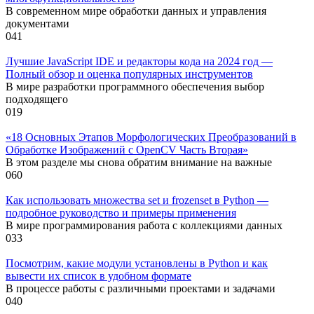
В современном мире обработки данных и управления
документами
0
41
Лучшие JavaScript IDE и редакторы кода на 2024 год —
Полный обзор и оценка популярных инструментов
В мире разработки программного обеспечения выбор
подходящего
0
19
«18 Основных Этапов Морфологических Преобразований в
Обработке Изображений с OpenCV Часть Вторая»
В этом разделе мы снова обратим внимание на важные
0
60
Как использовать множества set и frozenset в Python —
подробное руководство и примеры применения
В мире программирования работа с коллекциями данных
0
33
Посмотрим, какие модули установлены в Python и как
вывести их список в удобном формате
В процессе работы с различными проектами и задачами
0
40