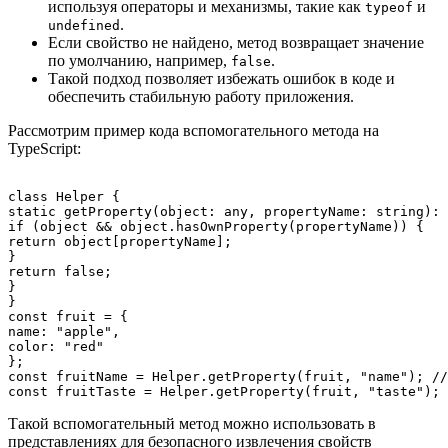
используя операторы и механизмы, такие как
и
typeof
.
undefined
Если свойство не найдено, метод возвращает значение
по умолчанию, например,
.
false
Такой подход позволяет избежать ошибок в коде и
обеспечить стабильную работу приложения.
Рассмотрим пример кода вспомогательного метода на
TypeScript:
class Helper {

static getProperty(object: any, propertyName: string): 
if (object && object.hasOwnProperty(propertyName)) {

return object[propertyName];

}

return false;

}

}

const fruit = {

name: "apple",

color: "red"

};

const fruitName = Helper.getProperty(fruit, "name"); //
Такой вспомогательный метод можно использовать в
представлениях для безопасного извлечения свойств