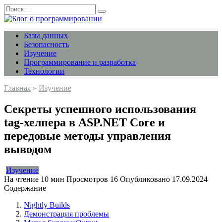
Перейти
Search
к
for:
содержанию
Базы данных
Безопасность
Изучение
Программирование и разработка
Технологии
Главная
»
Изучение
Секреты успешного использования
tag-хелпера в ASP.NET Core и
передовые методы управления
выводом
Изучение
На чтение
10 мин
Просмотров
16
Опубликовано
17.09.2024
Содержание
Nightly Builds
Демонстрация проблемы