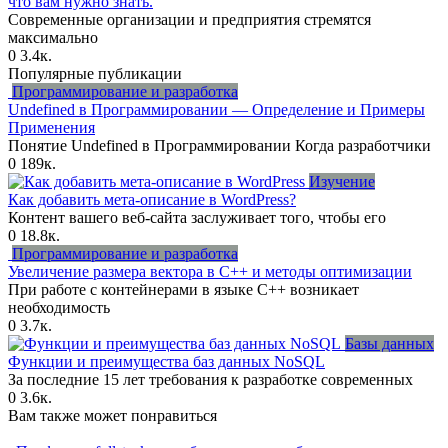
что вам нужно знать.
Современные организации и предприятия стремятся
максимально
0
3.4к.
Популярные публикации
Программирование и разработка
Undefined в Программировании — Определение и Примеры
Применения
Понятие Undefined в Программировании Когда разработчики
0
189к.
Изучение
Как добавить мета-описание в WordPress?
Контент вашего веб-сайта заслуживает того, чтобы его
0
18.8к.
Программирование и разработка
Увеличение размера вектора в C++ и методы оптимизации
При работе с контейнерами в языке C++ возникает
необходимость
0
3.7к.
Базы данных
Функции и преимущества баз данных NoSQL
За последние 15 лет требования к разработке современных
0
3.6к.
Вам также может понравиться