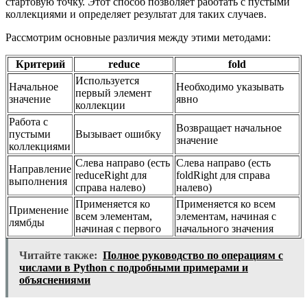
стартовую точку. Этот способ позволяет работать с пустыми
коллекциями и определяет результат для таких случаев.
Рассмотрим основные различия между этими методами:
Критерий
reduce
fold
Используется
Начальное
Необходимо указывать
первый элемент
значение
явно
коллекции
Работа с
Возвращает начальное
пустыми
Вызывает ошибку
значение
коллекциями
Слева направо (есть
Слева направо (есть
Направление
reduceRight для
foldRight для справа
выполнения
справа налево)
налево)
Применяется ко
Применяется ко всем
Применение
всем элементам,
элементам, начиная с
лямбды
начиная с первого
начального значения
Читайте также:
Полное руководство по операциям с
числами в Python с подробными примерами и
объяснениями