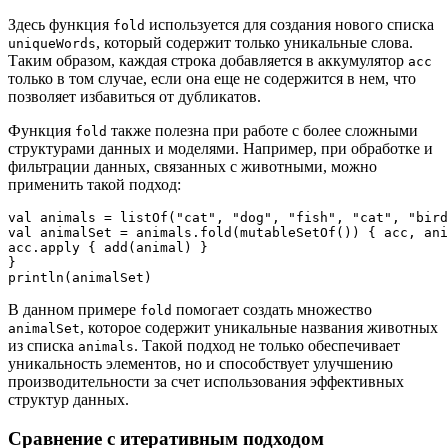
Здесь функция
используется для создания нового списка
fold
, который содержит только уникальные слова.
uniqueWords
Таким образом, каждая строка добавляется в аккумулятор
acc
только в том случае, если она еще не содержится в нем, что
позволяет избавиться от дубликатов.
Функция
также полезна при работе с более сложными
fold
структурами данных и моделями. Например, при обработке и
фильтрации данных, связанных с животными, можно
применить такой подход:
val animals = listOf("cat", "dog", "fish", "cat", "bird
val animalSet = animals.fold(mutableSetOf
()) { acc, ani
acc.apply { add(animal) }

}

println(animalSet)
В данном примере
помогает создать множество
fold
, которое содержит уникальные названия животных
animalSet
из списка
. Такой подход не только обеспечивает
animals
уникальность элементов, но и способствует улучшению
производительности за счет использования эффективных
структур данных.
Сравнение с итеративным подходом