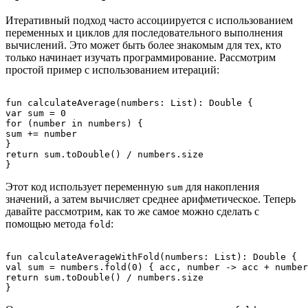
Итеративный подход часто ассоциируется с использованием
переменных и циклов для последовательного выполнения
вычислений. Это может быть более знакомым для тех, кто
только начинает изучать программирование. Рассмотрим
простой пример с использованием итераций:
fun calculateAverage(numbers: List
): Double {

var sum = 0

for (number in numbers) {

sum += number

}

return sum.toDouble() / numbers.size

Этот код использует переменную
для накопления
sum
значений, а затем вычисляет среднее арифметическое. Теперь
давайте рассмотрим, как то же самое можно сделать с
помощью метода
:
fold
fun calculateAverageWithFold(numbers: List
): Double {

val sum = numbers.fold(0) { acc, number -> acc + number
return sum.toDouble() / numbers.size
