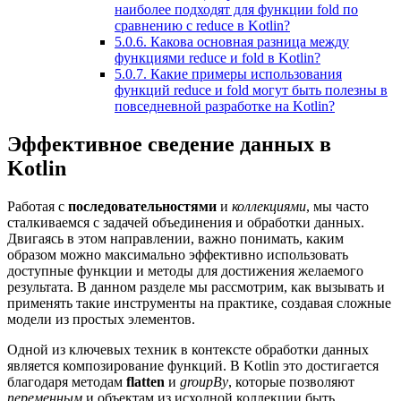
наиболее подходят для функции fold по
сравнению с reduce в Kotlin?
5.0.6.
Какова основная разница между
функциями reduce и fold в Kotlin?
5.0.7.
Какие примеры использования
функций reduce и fold могут быть полезны в
повседневной разработке на Kotlin?
Эффективное сведение данных в
Kotlin
Работая с
последовательностями
и
коллекциями
, мы часто
сталкиваемся с задачей объединения и обработки данных.
Двигаясь в этом направлении, важно понимать, каким
образом можно максимально эффективно использовать
доступные функции и методы для достижения желаемого
результата. В данном разделе мы рассмотрим, как вызывать и
применять такие инструменты на практике, создавая сложные
модели из простых элементов.
Одной из ключевых техник в контексте обработки данных
является композирование функций. В Kotlin это достигается
благодаря методам
flatten
и
groupBy
, которые позволяют
переменным
и объектам из исходной коллекции быть