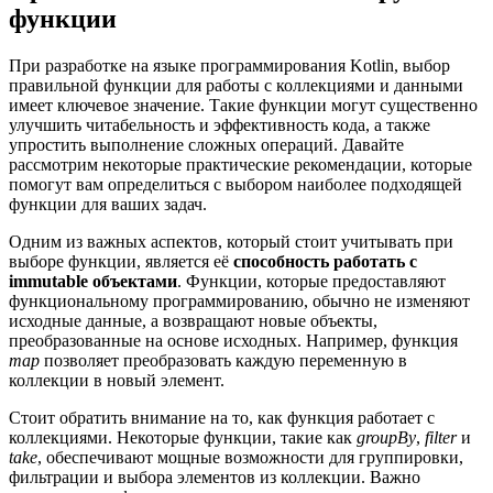
функции
При разработке на языке программирования Kotlin, выбор
правильной функции для работы с коллекциями и данными
имеет ключевое значение. Такие функции могут существенно
улучшить читабельность и эффективность кода, а также
упростить выполнение сложных операций. Давайте
рассмотрим некоторые практические рекомендации, которые
помогут вам определиться с выбором наиболее подходящей
функции для ваших задач.
Одним из важных аспектов, который стоит учитывать при
выборе функции, является её
способность работать с
immutable объектами
. Функции, которые предоставляют
функциональному программированию, обычно не изменяют
исходные данные, а возвращают новые объекты,
преобразованные на основе исходных. Например, функция
map
позволяет преобразовать каждую переменную в
коллекции в новый элемент.
Стоит обратить внимание на то, как функция работает с
коллекциями. Некоторые функции, такие как
groupBy
,
filter
и
take
, обеспечивают мощные возможности для группировки,
фильтрации и выбора элементов из коллекции. Важно