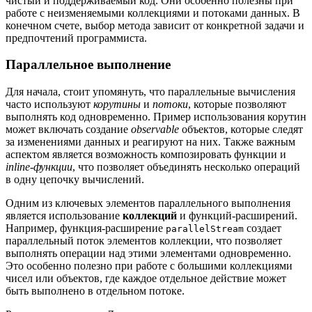
чистый и поддерживаемый код. Они особенно полезны при
работе с неизменяемыми коллекциями и потоками данных. В
конечном счете, выбор метода зависит от конкретной задачи и
предпочтений программиста.
Параллельное выполнение
Для начала, стоит упомянуть, что параллельные вычисления
часто используют
корутины
и
потоки
, которые позволяют
выполнять код одновременно. Пример использования корутин
может включать создание
observable
объектов, которые следят
за изменениями данных и реагируют на них. Также важным
аспектом является возможность композировать функции и
inline-функции
, что позволяет объединять несколько операций
в одну цепочку вычислений.
Одним из ключевых элементов параллельного выполнения
является использование
коллекций
и функций-расширений.
Например, функция-расширение
создает
parallelStream
параллельный поток элементов коллекции, что позволяет
выполнять операции над этими элементами одновременно.
Это особенно полезно при работе с большими коллекциями
чисел или объектов, где каждое отдельное действие может
быть выполнено в отдельном потоке.