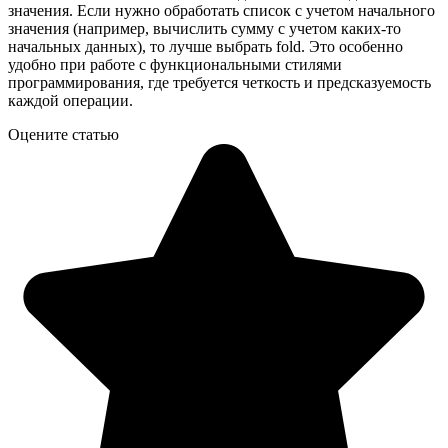
значения. Если нужно обработать список с учетом начального
значения (например, вычислить сумму с учетом каких-то
начальных данных), то лучше выбрать fold. Это особенно
удобно при работе с функциональными стилями
программирования, где требуется четкость и предсказуемость
каждой операции.
Оцените статью