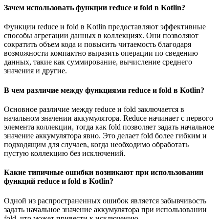
Зачем использовать функции reduce и fold в Kotlin?
Функции reduce и fold в Kotlin предоставляют эффективные
способы агрегации данных в коллекциях. Они позволяют
сократить объем кода и повысить читаемость благодаря
возможности компактно выразить операции по сведению
данных, такие как суммирование, вычисление среднего
значения и другие.
В чем различие между функциями reduce и fold в Kotlin?
Основное различие между reduce и fold заключается в
начальном значении аккумулятора. Reduce начинает с первого
элемента коллекции, тогда как fold позволяет задать начальное
значение аккумулятора явно. Это делает fold более гибким и
подходящим для случаев, когда необходимо обработать
пустую коллекцию без исключений.
Какие типичные ошибки возникают при использовании
функций reduce и fold в Kotlin?
Одной из распространенных ошибок является забывчивость
задать начальное значение аккумулятора при использовании
fold, что может привести к исключению