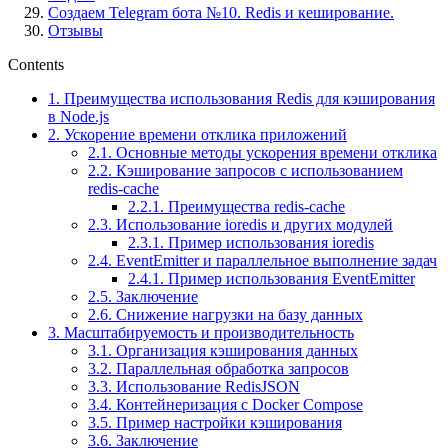
Создаем Telegram бота №10. Redis и кеширование.
Отзывы
Contents
1.
Преимущества использования Redis для кэширования
в Node.js
2.
Ускорение времени отклика приложений
2.1.
Основные методы ускорения времени отклика
2.2.
Кэширование запросов с использованием
redis-cache
2.2.1.
Преимущества redis-cache
2.3.
Использование ioredis и других модулей
2.3.1.
Пример использования ioredis
2.4.
EventEmitter и параллельное выполнение задач
2.4.1.
Пример использования EventEmitter
2.5.
Заключение
2.6.
Снижение нагрузки на базу данных
3.
Масштабируемость и производительность
3.1.
Организация кэширования данных
3.2.
Параллельная обработка запросов
3.3.
Использование RedisJSON
3.4.
Контейнеризация с Docker Compose
3.5.
Пример настройки кэширования
3.6.
Заключение