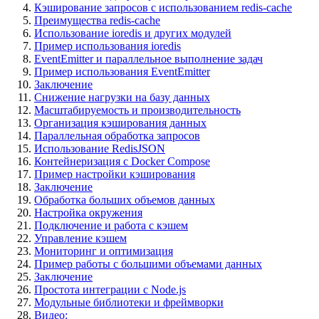
Кэширование запросов с использованием redis-cache
Преимущества redis-cache
Использование ioredis и других модулей
Пример использования ioredis
EventEmitter и параллельное выполнение задач
Пример использования EventEmitter
Заключение
Снижение нагрузки на базу данных
Масштабируемость и производительность
Организация кэширования данных
Параллельная обработка запросов
Использование RedisJSON
Контейнеризация с Docker Compose
Пример настройки кэширования
Заключение
Обработка больших объемов данных
Настройка окружения
Подключение и работа с кэшем
Управление кэшем
Мониторинг и оптимизация
Пример работы с большими объемами данных
Заключение
Простота интеграции с Node.js
Модульные библиотеки и фреймворки
Видео: