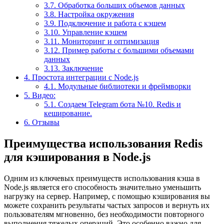
3.7.
Обработка больших объемов данных
3.8.
Настройка окружения
3.9.
Подключение и работа с кэшем
3.10.
Управление кэшем
3.11.
Мониторинг и оптимизация
3.12.
Пример работы с большими объемами
данных
3.13.
Заключение
4.
Простота интеграции с Node.js
4.1.
Модульные библиотеки и фреймворки
5.
Видео:
5.1.
Создаем Telegram бота №10. Redis и
кеширование.
6.
Отзывы
Преимущества использования Redis
для кэширования в Node.js
Одним из ключевых преимуществ использования кэша в
Node.js является его способность значительно уменьшить
нагрузку на сервер. Например, с помощью кэширования вы
можете сохранить результаты частых запросов и вернуть их
пользователям мгновенно, без необходимости повторного
выполнения тяжелых операций. Это особенно важно для