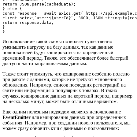
return JSON.parse(cachedData);

} else {

const response = await axios.get(`https://api.example.c
client.setex(`user:${userId}`, 3600, JSON.stringify(res
return response.data;

}

Использование такой схемы позволяет существенно
уменьшить нагрузку на базу данных, так как данные
пользователей будут кэшироваться на определенный
временной период. Также, это обеспечивает более быстрый
доступ к часто запрашиваемым данным.
Также стоит упомянуть, что кэширование особенно полезно
при работе с данными, которые не требуют мгновенного
обновления. Например, список последних регистраций на
сайте или информация о популярных товарах. В таких
случаях, кэширование данных на короткий период, например,
на несколько минут, может быть отличным вариантом.
Еще одним полезным подходом является использование
EventEmitter
для кэширования данных при определенных
событиях. Например, при создании нового пользователя, мы
можем сразу обновить кэш с данными о пользователях: