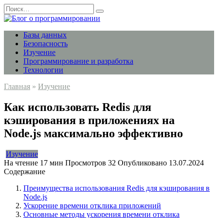
Перейти
Search
к
for:
содержанию
Базы данных
Безопасность
Изучение
Программирование и разработка
Технологии
Главная
»
Изучение
Как использовать Redis для
кэширования в приложениях на
Node.js максимально эффективно
Изучение
На чтение
17 мин
Просмотров
32
Опубликовано
13.07.2024
Содержание
Преимущества использования Redis для кэширования в
Node.js
Ускорение времени отклика приложений
Основные методы ускорения времени отклика