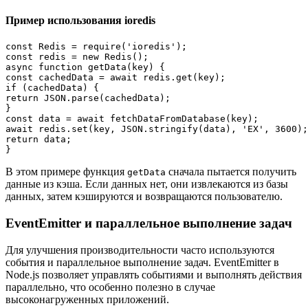
Пример использования ioredis
const Redis = require('ioredis');

const redis = new Redis();

async function getData(key) {

const cachedData = await redis.get(key);

if (cachedData) {

return JSON.parse(cachedData);

}

const data = await fetchDataFromDatabase(key);

await redis.set(key, JSON.stringify(data), 'EX', 3600);
return data;

В этом примере функция
сначала пытается получить
getData
данные из кэша. Если данных нет, они извлекаются из базы
данных, затем кэшируются и возвращаются пользователю.
EventEmitter и параллельное выполнение задач
Для улучшения производительности часто используются
события и параллельное выполнение задач. EventEmitter в
Node.js позволяет управлять событиями и выполнять действия
параллельно, что особенно полезно в случае
высоконагруженных приложений.