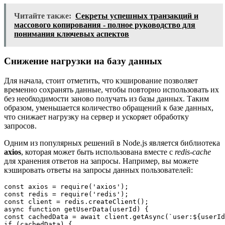
Читайте также:
Секреты успешных транзакций и
массового копирования - полное руководство для
понимания ключевых аспектов
Снижение нагрузки на базу данных
Для начала, стоит отметить, что кэширование позволяет
временно сохранять данные, чтобы повторно использовать их
без необходимости заново получать из базы данных. Таким
образом, уменьшается количество обращений к базе данных,
что снижает нагрузку на сервер и ускоряет обработку
запросов.
Одним из популярных решений в Node.js является библиотека
axios
, которая может быть использована вместе с
redis-cache
для хранения ответов на запросы. Например, вы можете
кэшировать ответы на запросы данных пользователей:
const axios = require('axios');

const redis = require('redis');

const client = redis.createClient();

async function getUserData(userId) {

const cachedData = await client.getAsync(`user:${userId
if (cachedData) {
