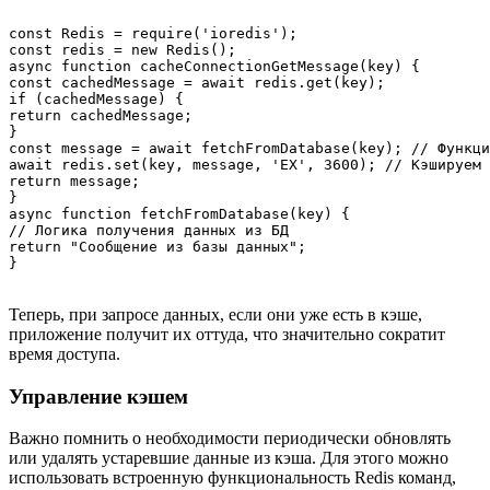
const Redis = require('ioredis');

const redis = new Redis();

async function cacheConnectionGetMessage(key) {

const cachedMessage = await redis.get(key);

if (cachedMessage) {

return cachedMessage;

}

const message = await fetchFromDatabase(key); // Функци
await redis.set(key, message, 'EX', 3600); // Кэшируем 
return message;

}

async function fetchFromDatabase(key) {

// Логика получения данных из БД

return "Сообщение из базы данных";

Теперь, при запросе данных, если они уже есть в кэше,
приложение получит их оттуда, что значительно сократит
время доступа.
Управление кэшем
Важно помнить о необходимости периодически обновлять
или удалять устаревшие данные из кэша. Для этого можно
использовать встроенную функциональность Redis команд,