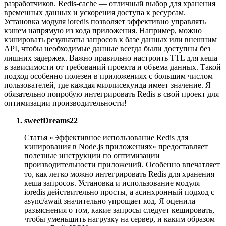
разработчиков. Redis-cache — отличный выбор для хранения
временных данных и ускорения доступа к ресурсам.
Установка модуля ioredis позволяет эффективно управлять
кэшем напрямую из кода приложения. Например, можно
кэшировать результаты запросов к базе данных или внешним
API, чтобы необходимые данные всегда были доступны без
лишних задержек. Важно правильно настроить TTL для кеша
в зависимости от требований проекта и объема данных. Такой
подход особенно полезен в приложениях с большим числом
пользователей, где каждая миллисекунда имеет значение. Я
обязательно попробую интегрировать Redis в свой проект для
оптимизации производительности!
sweetDreams22
Статья «Эффективное использование Redis для
кэширования в Node.js приложениях» предоставляет
полезные инструкции по оптимизации
производительности приложений. Особенно впечатляет
то, как легко можно интегрировать Redis для хранения
кеша запросов. Установка и использование модуля
ioredis действительно просты, а асинхронный подход с
async/await значительно упрощает код. Я оценила
разъяснения о том, какие запросы следует кешировать,
чтобы уменьшить нагрузку на сервер, и каким образом