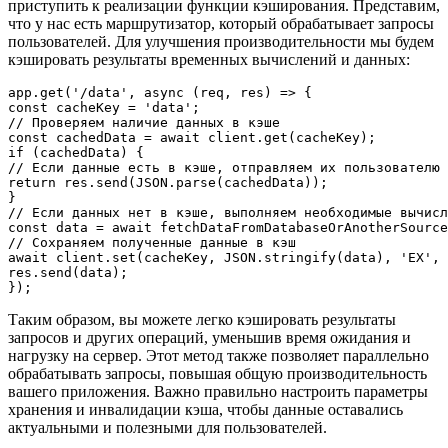
приступить к реализации функции кэширования. Представим,
что у нас есть маршрутизатор, который обрабатывает запросы
пользователей. Для улучшения производительности мы будем
кэшировать результаты временных вычислений и данных:
app.get('/data', async (req, res) => {

const cacheKey = 'data';

// Проверяем наличие данных в кэше

const cachedData = await client.get(cacheKey);

if (cachedData) {

// Если данные есть в кэше, отправляем их пользователю

return res.send(JSON.parse(cachedData));

}

// Если данных нет в кэше, выполняем необходимые вычисл
const data = await fetchDataFromDatabaseOrAnotherSource
// Сохраняем полученные данные в кэш

await client.set(cacheKey, JSON.stringify(data), 'EX', 
res.send(data);

});
Таким образом, вы можете легко кэшировать результаты
запросов и других операций, уменьшив время ожидания и
нагрузку на сервер. Этот метод также позволяет параллельно
обрабатывать запросы, повышая общую производительность
вашего приложения. Важно правильно настроить параметры
хранения и инвалидации кэша, чтобы данные оставались
актуальными и полезными для пользователей.