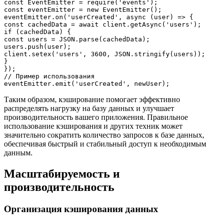
const EventEmitter = require('events');

const eventEmitter = new EventEmitter();

eventEmitter.on('userCreated', async (user) => {

const cachedData = await client.getAsync('users');

if (cachedData) {

const users = JSON.parse(cachedData);

users.push(user);

client.setex('users', 3600, JSON.stringify(users));

}

});

// Пример использования

Таким образом, кэширование помогает эффективно
распределять нагрузку на базу данных и улучшает
производительность вашего приложения. Правильное
использование кэширования и других техник может
значительно сократить количество запросов к базе данных,
обеспечивая быстрый и стабильный доступ к необходимым
данным.
Масштабируемость и
производительность
Организация кэширования данных