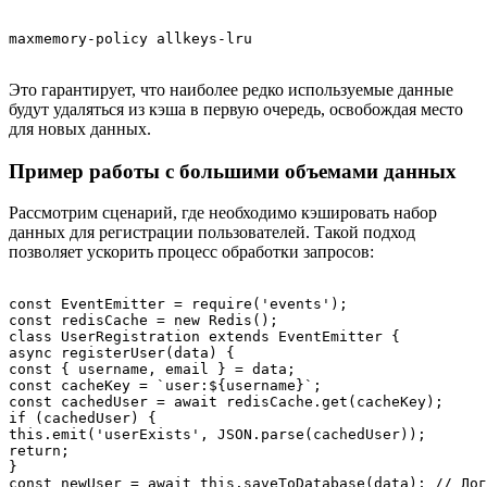
Это гарантирует, что наиболее редко используемые данные
будут удаляться из кэша в первую очередь, освобождая место
для новых данных.
Пример работы с большими объемами данных
Рассмотрим сценарий, где необходимо кэшировать набор
данных для регистрации пользователей. Такой подход
позволяет ускорить процесс обработки запросов:
const EventEmitter = require('events');

const redisCache = new Redis();

class UserRegistration extends EventEmitter {

async registerUser(data) {

const { username, email } = data;

const cacheKey = `user:${username}`;

const cachedUser = await redisCache.get(cacheKey);

if (cachedUser) {

this.emit('userExists', JSON.parse(cachedUser));

return;

}

const newUser = await this.saveToDatabase(data); // Лог