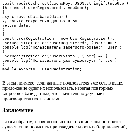
await redisCache.set(cacheKey, JSON.stringify(newUser),
this.emit('userRegistered', newUser);

}

async saveToDatabase(data) {

// Логика сохранения данных в БД

return data;

}

}

const userRegistration = new UserRegistration();

userRegistration.on('userRegistered', (user) => {

console.log('Пользователь зарегистрирован:', user);

});

userRegistration.on('userExists', (user) => {

console.log('Пользователь уже существует:', user);

});

В этом примере, если данные пользователя уже есть в кэше,
приложение будет их использовать, избегая повторных
запросов к базе данных, что значительно улучшает
производительность системы.
Заключение
Таким образом, правильное использование кэша позволяет
существенно повысить производительность веб-приложений,