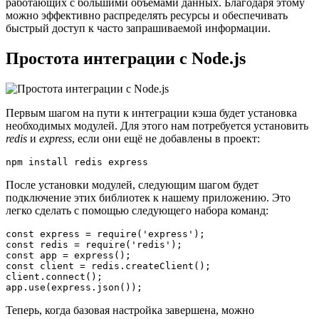
работающих с большими объемами данных. Благодаря этому
можно эффективно распределять ресурсы и обеспечивать
быстрый доступ к часто запрашиваемой информации.
Простота интеграции с Node.js
Первым шагом на пути к интеграции кэша будет установка
необходимых модулей. Для этого нам потребуется установить
redis
и
express
, если они ещё не добавлены в проект:
npm install redis express
После установки модулей, следующим шагом будет
подключение этих библиотек к нашему приложению. Это
легко сделать с помощью следующего набора команд:
const express = require('express');

const redis = require('redis');

const app = express();

const client = redis.createClient();

client.connect();

app.use(express.json());
Теперь, когда базовая настройка завершена, можно