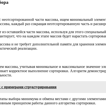
бора
 неотсортированной части массива, ищем минимальный элемент 
ассива, каждый раз сокращая неотсортированную часть и расши
из оставшейся части массива, используя для этого специальны
нтирует, что на каждом этапе массив будет нарастать сортиров
массива и не требует дополнительной памяти для хранения элеме
актической реализации.
ем массива, учитывая минимальное и максимальное значение эле
чивает корректное выполнение сортировки. Алгоритм демонстри
ьности.
 с примерами структурирования
этапы выбора минимума и обмена местами с другими элементами 
сновным принципом работы данного алгоритма сортировки.