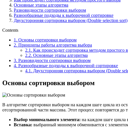
Основные этапы алгоритма
Разновидности сортировки выбором
Разнообразные подходы к выборочной сортировке
Двухсторонняя сортировка выбором (Double selection sort)
Contents
1.
Основы сортировки выбором
2.
Принципы работы алгоритма выбора
2.1.
Как происходит сортировка методом простого 
2.2.
Основные этапы алгоритма
3.
Разновидности сортировки выбором
4.
Разнообразные подходы к выборочной сортировке
4.1.
Двухсторонняя сортировка выбором (Double selec
Основы сортировки выбором
В алгоритме сортировки выбором на каждом шаге цикла из ост
отсортированной части массива. Этот процесс повторяется до те
Выбор минимального элемента:
на каждом шаге цикла 
Вставка:
выбранный минимум обменивается с элементом н