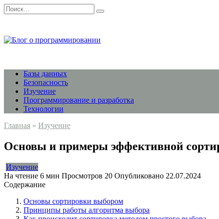
Перейти
Search
к
for:
содержанию
Базы данных
Безопасность
Изучение
Программирование и разработка
Технологии
Главная
»
Изучение
Основы и примеры эффективной сортир
Изучение
На чтение
6 мин
Просмотров
20
Опубликовано
22.07.2024
Содержание
Основы сортировки выбором
Принципы работы алгоритма выбора
Как происходит сортировка методом простого выбора