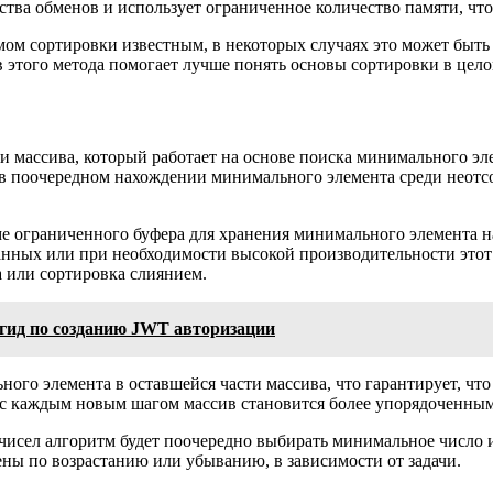
тва обменов и использует ограниченное количество памяти, что
мом сортировки известным, в некоторых случаях это может быт
этого метода помогает лучше понять основы сортировки в цело
и массива, который работает на основе поиска минимального эл
 в поочередном нахождении минимального элемента среди неотс
ме ограниченного буфера для хранения минимального элемента н
анных или при необходимости высокой производительности этот
 или сортировка слиянием.
 гид по созданию JWT авторизации
ого элемента в оставшейся части массива, что гарантирует, чт
с каждым новым шагом массив становится более упорядоченным, 
 чисел алгоритм будет поочередно выбирать минимальное число 
чены по возрастанию или убыванию, в зависимости от задачи.