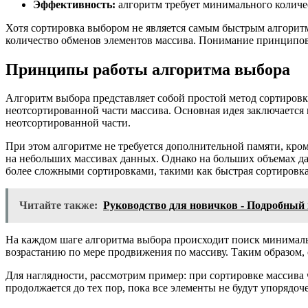
Эффективность:
алгоритм требует минимального количес
Хотя сортировка выбором не является самым быстрым алгорит
количество обменов элементов массива. Понимание принципов 
Принципы работы алгоритма выбора
Алгоритм выбора представляет собой простой метод сортировк
неотсортированной части массива. Основная идея заключается
неотсортированной части.
При этом алгоритме не требуется дополнительной памяти, кро
на небольших массивах данных. Однако на больших объемах д
более сложными сортировками, такими как быстрая сортировка
Читайте также:
Руководство для новичков - Подробный
На каждом шаге алгоритма выбора происходит поиск минимальн
возрастанию по мере продвижения по массиву. Таким образом, 
Для наглядности, рассмотрим пример: при сортировке массива
продолжается до тех пор, пока все элементы не будут упорядо