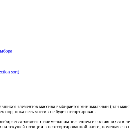
выбора
tion sort)
авшихся элементов массива выбирается минимальный (или макси
х пор, пока весь массив не будет отсортирован.
выбирается элемент с наименьшим значением из оставшихся в не
а текущей позиции в неотсортированной части, помещая его на