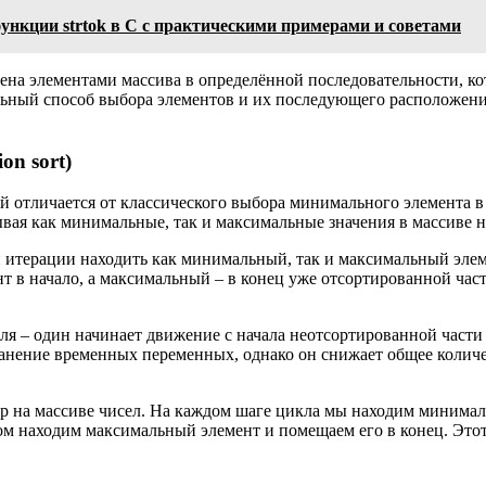
ункции strtok в C с практическими примерами и советами
ена элементами массива в определённой последовательности, к
ьный способ выбора элементов и их последующего расположения 
on sort)
й отличается от классического выбора минимального элемента в
ая как минимальные, так и максимальные значения в массиве н
ой итерации находить как минимальный, так и максимальный эле
в начало, а максимальный – в конец уже отсортированной част
ля – один начинает движение с начала неотсортированной части 
ранение временных переменных, однако он снижает общее количе
 на массиве чисел. На каждом шаге цикла мы находим минимал
м находим максимальный элемент и помещаем его в конец. Этот п