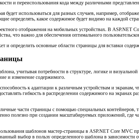
бкости и переиспользования кода между различными представле
рая будет использоваться для разных случаев, например, отображ
ющие определять, какое содержимое будет видимо на каждой стра
ректного отображения на мобильных устройствах. В ASP.NET C
ства, что важно для обеспечения оптимального пользовательско
ет и определить основные области страницы для вставки содер
раницы
блона, учитывая потребности в структуре, логике и визуальной
ние и изменение содержимого.
пособность к адаптации к различным устройствам и экранам, чт
оставлять гибкость в распределении содержимого на экранах ра
азличные части страницы с помощью специальных контейнеров, 
бенно полезно при создании масштабируемых приложений, где час
ользования шаблонов мастер-страницы в ASP.NET Core MVC при
нанный выбор в пользу определенного шаблона в зависимости о