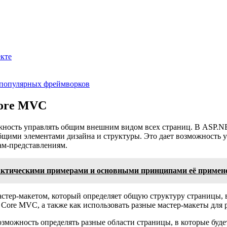
екте
х популярных фреймворков
Core MVC
жность управлять общим внешним видом всех страниц. В ASP.NE
щими элементами дизайна и структуры. Это дает возможность уп
ам-представлениям.
практическими примерами и основными принципами её примен
стер-макетом, который определяет общую структуру страницы, в
 Core MVC, а также как использовать разные мастер-макеты для 
озможность определять разные области страницы, в которые буд