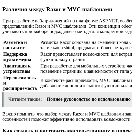
Различия между Razor и MVC шаблонами
При разработке веб-приложений на платформе ASP.NET, особе
представлений: Razor и MVC шаблонами. Эти концепции обеспе
учитывать при выборе подходящего метода для конкретной зад
Разметка и
Разметка Razor основана на смешении кода
синтаксис
такие как .cshtml, предлагают более четкую
Поддержка
Razor предоставляет возможности для встра
мультимедиа
функционалу страниц.
Адаптация к
При разработке для мобильных устройств ч
устройствам
поведение страницы в зависимости от типа 
Переносимость
В контексте расширяемости, MVC шаблоны пре
и
добавление дополнительного функционала и 
расширяемость
Читайте также:
"Полное руководство по использованию
Важно помнить, что выбор между Razor и MVC шаблонами зави
особенностей поможет эффективно использовать возможности
Как создать и настроить мастер-страницу в проек