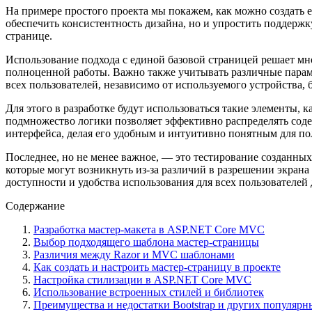
На примере простого проекта мы покажем, как можно создать е
обеспечить консистентность дизайна, но и упростить поддержк
странице.
Использование подхода с единой базовой страницей решает мн
полноценной работы. Важно также учитывать различные парам
всех пользователей, независимо от используемого устройства,
Для этого в разработке будут использоваться такие элементы, к
подмножество логики позволяет эффективно распределять сод
интерфейса, делая его удобным и интуитивно понятным для по
Последнее, но не менее важное, — это тестирование созданны
которые могут возникнуть из-за различий в разрешении экран
доступности и удобства использования для всех пользователе
Содержание
Разработка мастер-макета в ASP.NET Core MVC
Выбор подходящего шаблона мастер-страницы
Различия между Razor и MVC шаблонами
Как создать и настроить мастер-страницу в проекте
Настройка стилизации в ASP.NET Core MVC
Использование встроенных стилей и библиотек
Преимущества и недостатки Bootstrap и других популяр