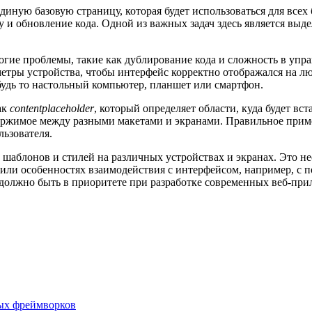
диную базовую страницу, которая будет использоваться для всех
у и обновление кода. Одной из важных задач здесь является выд
огие проблемы, такие как дублирование кода и сложность в упра
етры устройства, чтобы интерфейс корректно отображался на лю
 будь то настольный компьютер, планшет или смартфон.
ак
contentplaceholder
, который определяет области, куда будет в
ержимое между разными макетами и экранами. Правильное приме
льзователя.
х шаблонов и стилей на различных устройствах и экранах. Это 
а или особенностях взаимодействия с интерфейсом, например, с
й должно быть в приоритете при разработке современных веб-пр
ных фреймворков