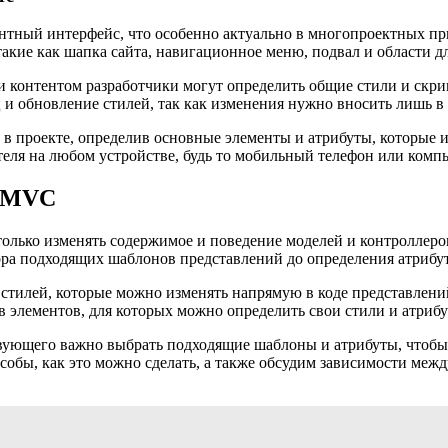
ентный интерфейс, что особенно актуально в многопроектных п
ие как шапка сайта, навигационное меню, подвал и области для
и контентом разработчики могут определить общие стили и скрип
 и обновление стилей, так как изменения нужно вносить лишь в
у в проекте, определив основные элементы и атрибуты, которые 
теля на любом устройстве, будь то мобильный телефон или комп
e MVC
лько изменять содержимое и поведение моделей и контроллеров
ра подходящих шаблонов представлений до определения атрибуто
тилей, которые можно изменять напрямую в коде представлений
в элементов, для которых можно определить свои стили и атрибу
ующего важно выбрать подходящие шаблоны и атрибуты, чтобы 
собы, как это можно сделать, а также обсудим зависимости меж