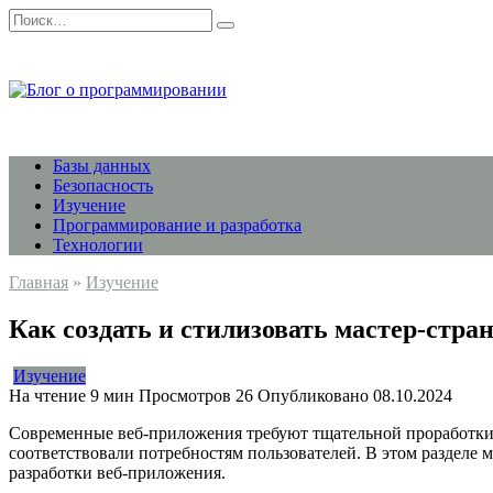
Перейти
Search
к
for:
содержанию
Базы данных
Безопасность
Изучение
Программирование и разработка
Технологии
Главная
»
Изучение
Как создать и стилизовать мастер-стр
Изучение
На чтение
9 мин
Просмотров
26
Опубликовано
08.10.2024
Современные веб-приложения требуют тщательной проработки к
соответствовали потребностям пользователей. В этом разделе 
разработки веб-приложения.