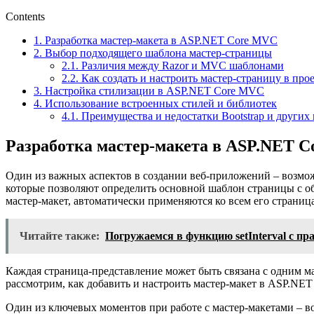
Contents
1.
Разработка мастер-макета в ASP.NET Core MVC
2.
Выбор подходящего шаблона мастер-страницы
2.1.
Различия между Razor и MVC шаблонами
2.2.
Как создать и настроить мастер-страницу в про
3.
Настройка стилизации в ASP.NET Core MVC
4.
Использование встроенных стилей и библиотек
4.1.
Преимущества и недостатки Bootstrap и други
Разработка мастер-макета в ASP.NET 
Один из важных аспектов в создании веб-приложений – возмо
которые позволяют определить основной шаблон страницы с об
мастер-макет, автоматически применяются ко всем его страниц
Читайте также:
Погружаемся в функцию setInterval с 
Каждая страница-представление может быть связана с одним ма
рассмотрим, как добавить и настроить мастер-макет в ASP.NET
Один из ключевых моментов при работе с мастер-макетами – в