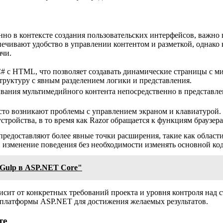
нно в контексте создания пользовательских интерфейсов, важн
чивают удобство в управлении контентом и разметкой, однако к
ачи.
 C# с HTML, что позволяет создавать динамические страницы с
 структуру с явным разделением логики и представления.
ивания мультимедийного контента непосредственно в представле
асто возникают проблемы с управлением экраном и клавиатурой
устройства, в то время как Razor обращается к функциям браузе
доставляют более явные точки расширения, такие как области к
изменение поведения без необходимости изменять основной код
 Gulp в ASP.NET Core"
сит от конкретных требований проекта и уровня контроля над 
 платформы ASP.NET для достижения желаемых результатов.
те