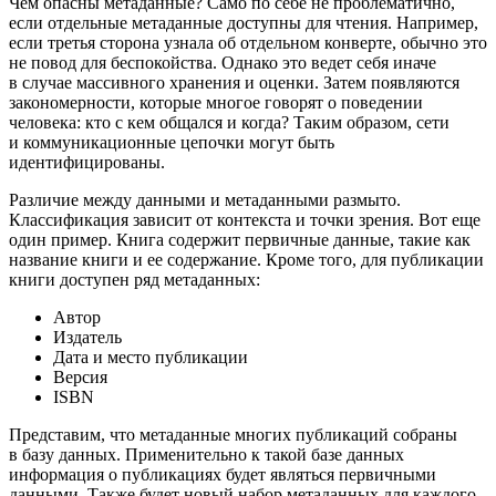
Чем опасны метаданные? Само по себе не проблематично,
если отдельные метаданные доступны для чтения. Например,
если третья сторона узнала об отдельном конверте, обычно это
не повод для беспокойства. Однако это ведет себя иначе
в случае массивного хранения и оценки. Затем появляются
закономерности, которые многое говорят о поведении
человека: кто с кем общался и когда? Таким образом, сети
и коммуникационные цепочки могут быть
идентифицированы.
Различие между данными и метаданными размыто.
Классификация зависит от контекста и точки зрения. Вот еще
один пример. Книга содержит первичные данные, такие как
название книги и ее содержание. Кроме того, для публикации
книги доступен ряд метаданных:
Автор
Издатель
Дата и место публикации
Версия
ISBN
Представим, что метаданные многих публикаций собраны
в базу данных. Применительно к такой базе данных
информация о публикациях будет являться первичными
данными. Также будет новый набор метаданных для каждого