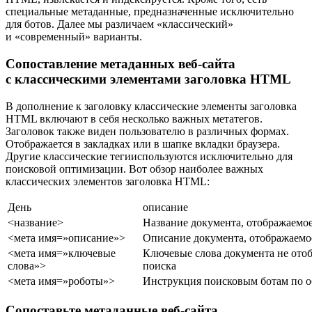
специальные метаданные, предназначенные исключительно
для ботов. Далее мы различаем «классический»
и «современный» варианты.
Сопоставление метаданных веб-сайта
с классическими элементами заголовка HTML
В дополнение к заголовку классические элементы заголовка
HTML включают в себя несколько важных метатегов.
Заголовок также виден пользователю в различных формах.
Отображается в закладках или в шапке вкладки браузера.
Другие классические тегииспользуются исключительно для
поисковой оптимизации. Вот обзор наиболее важных
классических элементов заголовка HTML:
День
описание
<название>
Название документа, отображаемое
<мета имя=»описание»>
Описание документа, отображаемое
<мета имя=»ключевые
Ключевые слова документа не отоб
слова»>
поиска
<мета имя=»роботы»>
Инструкция поисковым ботам по о
Сопоставьте метаданные веб-сайта