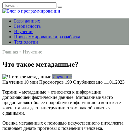
Перейти
Search
к
for:
содержанию
Базы данных
Безопасность
Изучение
Программирование и разработка
Технологии
Главная
»
Изучение
Что такое метаданные?
Изучение
На чтение
10 мин
Просмотров
190
Опубликовано
11.01.2023
Термин » метаданные » относится к информации,
дополняющей фактические данные. Метаданные часто
предоставляют более подробную информацию о контексте
контента или дают инструкции о том, как обращаться
с данными.
Оценка метаданных с помощью искусственного интеллекта
позволяет делать прогнозы о поведении человека.