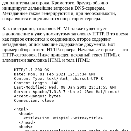
дополнительная строка. Кроме того, браузер обычно
инициирует дальнейшие запросы к DNS-серверам.
Метаданные также генерируются и, при необходимости,
сохраняются и оцениваются оператором сервера.
Как ни странно, заголовок HTML также существует
в дополнение к уже упомянутому заголовку HTTP. В то время
как первое относится к соединению, второе содержит
метаданные, описывающие содержимое документа. Вот
пример обзора ответа HTTP-сервера. Начальные строки — это
HTTP-заголовок. Ниже приведен исходный текст HTML с
элементами заголовка HTML и тела HTML:
HTTP/1.1 200 OK

Date: Mon, 01 Feb 2021 12:13:34 GMT

Content-Type: text/html; charset=UTF-8

Content-Length: 148

Last-Modified: Wed, 08 Jan 2003 23:11:55 GMT

Server: Apache/1.3.3.7 (Unix) (Red-Hat/Linux)

Accept-Ranges: bytes

Connection: close

<html>

  <head>

    <title>Eine Beispiel-Seite</title>

  </head>

  <body>
