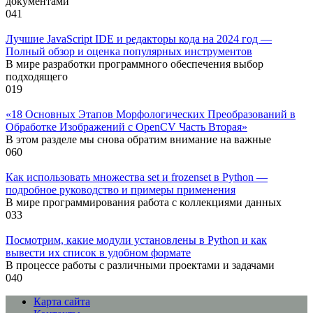
документами
0
41
Лучшие JavaScript IDE и редакторы кода на 2024 год —
Полный обзор и оценка популярных инструментов
В мире разработки программного обеспечения выбор
подходящего
0
19
«18 Основных Этапов Морфологических Преобразований в
Обработке Изображений с OpenCV Часть Вторая»
В этом разделе мы снова обратим внимание на важные
0
60
Как использовать множества set и frozenset в Python —
подробное руководство и примеры применения
В мире программирования работа с коллекциями данных
0
33
Посмотрим, какие модули установлены в Python и как
вывести их список в удобном формате
В процессе работы с различными проектами и задачами
0
40
Карта сайта