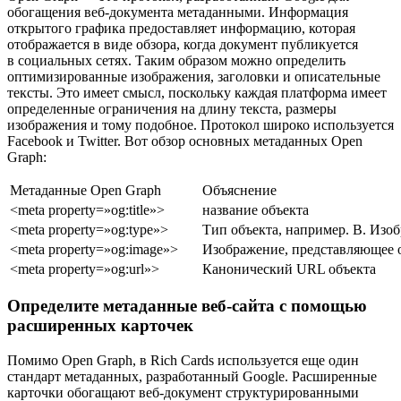
обогащения веб-документа метаданными. Информация
открытого графика предоставляет информацию, которая
отображается в виде обзора, когда документ публикуется
в социальных сетях. Таким образом можно определить
оптимизированные изображения, заголовки и описательные
тексты. Это имеет смысл, поскольку каждая платформа имеет
определенные ограничения на длину текста, размеры
изображения и тому подобное. Протокол широко используется
Facebook и Twitter. Вот обзор основных метаданных Open
Graph:
Метаданные Open Graph
Объяснение
<meta property=»og:title»>
название объекта
<meta property=»og:type»>
Тип объекта, например. B. Изобр
<meta property=»og:image»>
Изображение, представляющее 
<meta property=»og:url»>
Канонический URL объекта
Определите метаданные веб-сайта с помощью
расширенных карточек
Помимо Open Graph, в Rich Cards используется еще один
стандарт метаданных, разработанный Google. Расширенные
карточки обогащают веб-документ структурированными