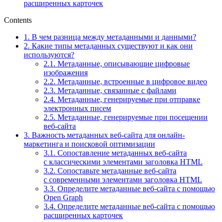
расширенных карточек
Contents
1.
В чем разница между метаданными и данными?
2.
Какие типы метаданных существуют и как они
используются?
2.1.
Метаданные, описывающие цифровые
изображения
2.2.
Метаданные, встроенные в цифровое видео
2.3.
Метаданные, связанные с файлами
2.4.
Метаданные, генерируемые при отправке
электронных писем
2.5.
Метаданные, генерируемые при посещении
веб-сайта
3.
Важность метаданных веб-сайта для онлайн-
маркетинга и поисковой оптимизации
3.1.
Сопоставление метаданных веб-сайта
с классическими элементами заголовка HTML
3.2.
Сопоставьте метаданные веб-сайта
с современными элементами заголовка HTML
3.3.
Определите метаданные веб-сайта с помощью
Open Graph
3.4.
Определите метаданные веб-сайта с помощью
расширенных карточек