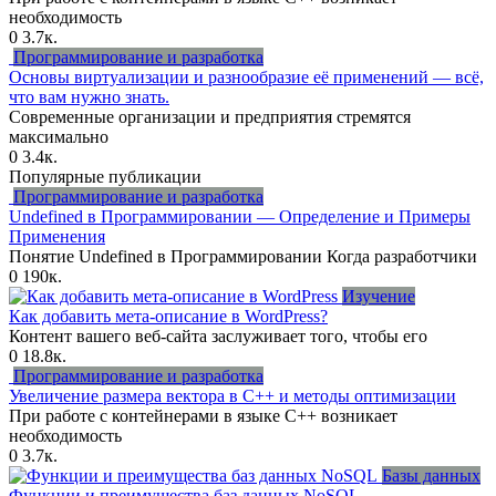
необходимость
0
3.7к.
Программирование и разработка
Основы виртуализации и разнообразие её применений — всё,
что вам нужно знать.
Современные организации и предприятия стремятся
максимально
0
3.4к.
Популярные публикации
Программирование и разработка
Undefined в Программировании — Определение и Примеры
Применения
Понятие Undefined в Программировании Когда разработчики
0
190к.
Изучение
Как добавить мета-описание в WordPress?
Контент вашего веб-сайта заслуживает того, чтобы его
0
18.8к.
Программирование и разработка
Увеличение размера вектора в C++ и методы оптимизации
При работе с контейнерами в языке C++ возникает
необходимость
0
3.7к.
Базы данных
Функции и преимущества баз данных NoSQL