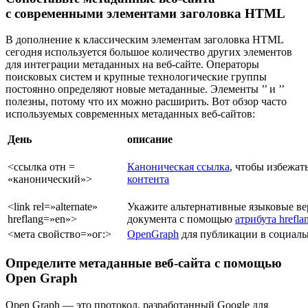
с современными элементами заголовка HTML
В дополнение к классическим элементам заголовка HTML
сегодня используется большое количество других элементов
для интеграции метаданных на веб-сайте. Операторы
поисковых систем и крупные технологические группы
постоянно определяют новые метаданные. Элементы ’’ и ’’
полезны, потому что их можно расширить. Вот обзор часто
используемых современных метаданных веб-сайтов:
День
описание
<ссылка отн =
Каноническая ссылка
, чтобы избежат
«канонический»>
контента
<link rel=»alternate»
Укажите альтернативные языковые ве
hreflang=»en»>
документа с помощью
атрибута hrefla
<мета свойство=»ог:>
OpenGraph
для публикации в социаль
Определите метаданные веб-сайта с помощью
Open Graph
Open Graph — это протокол, разработанный Google для