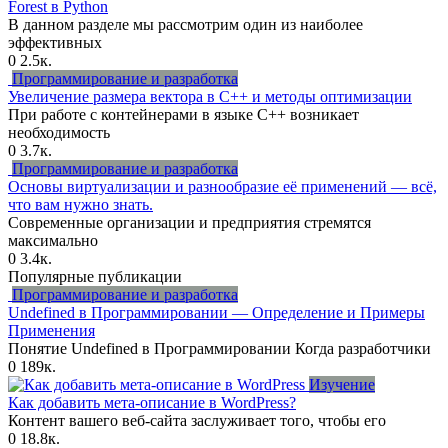
Forest в Python
В данном разделе мы рассмотрим один из наиболее
эффективных
0
2.5к.
Программирование и разработка
Увеличение размера вектора в C++ и методы оптимизации
При работе с контейнерами в языке C++ возникает
необходимость
0
3.7к.
Программирование и разработка
Основы виртуализации и разнообразие её применений — всё,
что вам нужно знать.
Современные организации и предприятия стремятся
максимально
0
3.4к.
Популярные публикации
Программирование и разработка
Undefined в Программировании — Определение и Примеры
Применения
Понятие Undefined в Программировании Когда разработчики
0
189к.
Изучение
Как добавить мета-описание в WordPress?
Контент вашего веб-сайта заслуживает того, чтобы его
0
18.8к.