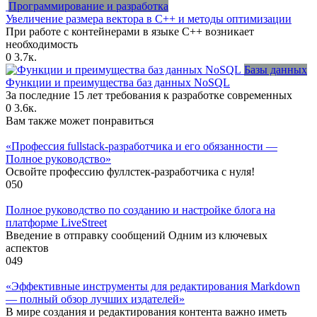
Программирование и разработка
Увеличение размера вектора в C++ и методы оптимизации
При работе с контейнерами в языке C++ возникает
необходимость
0
3.7к.
Базы данных
Функции и преимущества баз данных NoSQL
За последние 15 лет требования к разработке современных
0
3.6к.
Вам также может понравиться
«Профессия fullstack-разработчика и его обязанности —
Полное руководство»
Освойте профессию фуллстек-разработчика с нуля!
0
50
Полное руководство по созданию и настройке блога на
платформе LiveStreet
Введение в отправку сообщений Одним из ключевых
аспектов
0
49
«Эффективные инструменты для редактирования Markdown
— полный обзор лучших издателей»
В мире создания и редактирования контента важно иметь