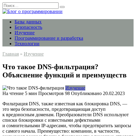
Перейти
Search
к
for:
содержанию
Базы данных
Безопасность
Изучение
Программирование и разработка
Технологии
Главная
»
Изучение
Что такое DNS-фильтрация?
Объяснение функций и преимуществ
Изучение
На чтение
5 мин
Просмотров
98
Опубликовано
20.02.2023
Фильтрация DNS, также известная как блокировка DNS, —
это мера безопасности, предотвращающая доступ
к вредоносным доменам. Преобразователи DNS используют
списки блокировки с известными дефектными
и сомнительными IP-адресами, чтобы предотвратить запросы
с самого начала. Преимущество: компании, в частности,