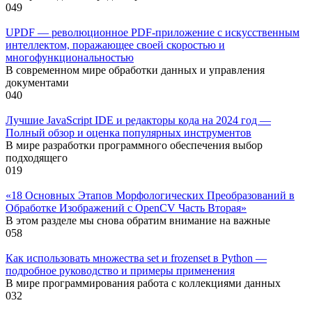
0
49
UPDF — революционное PDF-приложение с искусственным
интеллектом, поражающее своей скоростью и
многофункциональностью
В современном мире обработки данных и управления
документами
0
40
Лучшие JavaScript IDE и редакторы кода на 2024 год —
Полный обзор и оценка популярных инструментов
В мире разработки программного обеспечения выбор
подходящего
0
19
«18 Основных Этапов Морфологических Преобразований в
Обработке Изображений с OpenCV Часть Вторая»
В этом разделе мы снова обратим внимание на важные
0
58
Как использовать множества set и frozenset в Python —
подробное руководство и примеры применения
В мире программирования работа с коллекциями данных
0
32