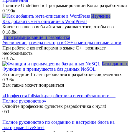
Применения
Понятие Undefined в Программировании Когда разработчики
0
190к.
Изучение
Как добавить мета-описание в WordPress?
Контент вашего веб-сайта заслуживает того, чтобы его
0
18.8к.
Программирование и разработка
Увеличение размера вектора в C++ и методы оптимизации
При работе с контейнерами в языке C++ возникает
необходимость
0
3.7к.
Базы данных
Функции и преимущества баз данных NoSQL
За последние 15 лет требования к разработке современных
0
3.6к.
Вам также может понравиться
«Профессия fullstack-разработчика и его обязанности —
Полное руководство»
Освойте профессию фуллстек-разработчика с нуля!
0
51
Полное руководство по созданию и настройке блога на
платформе LiveStreet