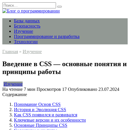
Перейти
Search
к
for:
содержанию
Базы данных
Безопасность
Изучение
Программирование и разработка
Технологии
Главная
»
Изучение
Введение в CSS — основные понятия и
принципы работы
Изучение
На чтение
7 мин
Просмотров
17
Опубликовано
23.07.2024
Содержание
Понимание Основ CSS
История и Эволюция CSS
Как CSS появился и развивался
Ключевые версии и их особенности
Основные Принципы CSS