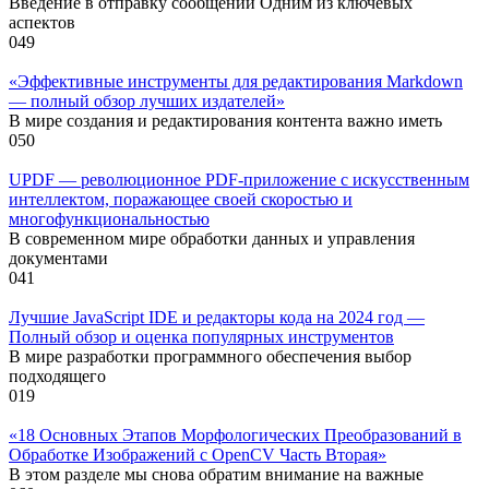
Введение в отправку сообщений Одним из ключевых
аспектов
0
49
«Эффективные инструменты для редактирования Markdown
— полный обзор лучших издателей»
В мире создания и редактирования контента важно иметь
0
50
UPDF — революционное PDF-приложение с искусственным
интеллектом, поражающее своей скоростью и
многофункциональностью
В современном мире обработки данных и управления
документами
0
41
Лучшие JavaScript IDE и редакторы кода на 2024 год —
Полный обзор и оценка популярных инструментов
В мире разработки программного обеспечения выбор
подходящего
0
19
«18 Основных Этапов Морфологических Преобразований в
Обработке Изображений с OpenCV Часть Вторая»
В этом разделе мы снова обратим внимание на важные