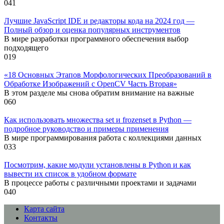
0
41
Лучшие JavaScript IDE и редакторы кода на 2024 год —
Полный обзор и оценка популярных инструментов
В мире разработки программного обеспечения выбор
подходящего
0
19
«18 Основных Этапов Морфологических Преобразований в
Обработке Изображений с OpenCV Часть Вторая»
В этом разделе мы снова обратим внимание на важные
0
60
Как использовать множества set и frozenset в Python —
подробное руководство и примеры применения
В мире программирования работа с коллекциями данных
0
33
Посмотрим, какие модули установлены в Python и как
вывести их список в удобном формате
В процессе работы с различными проектами и задачами
0
40
Карта сайта
Контакты