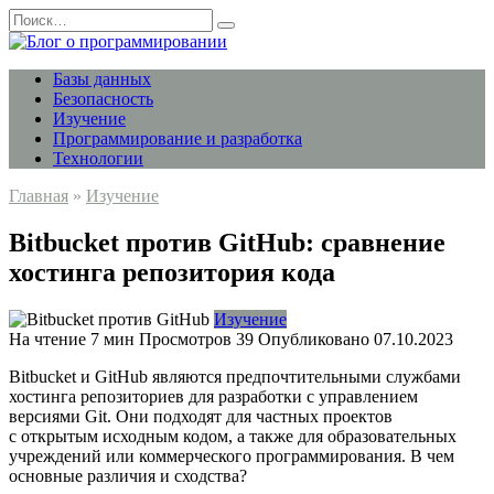
Перейти
Search
к
for:
содержанию
Базы данных
Безопасность
Изучение
Программирование и разработка
Технологии
Главная
»
Изучение
Bitbucket против GitHub: сравнение
хостинга репозитория кода
Изучение
На чтение
7 мин
Просмотров
39
Опубликовано
07.10.2023
Bitbucket и GitHub являются предпочтительными службами
хостинга репозиториев для разработки с управлением
версиями Git. Они подходят для частных проектов
с открытым исходным кодом, а также для образовательных
учреждений или коммерческого программирования. В чем
основные различия и сходства?