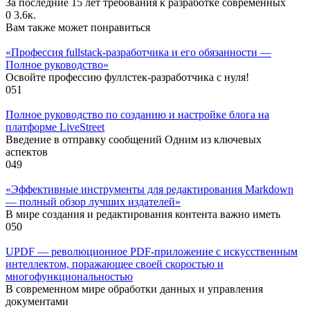
За последние 15 лет требования к разработке современных
0
3.6к.
Вам также может понравиться
«Профессия fullstack-разработчика и его обязанности —
Полное руководство»
Освойте профессию фуллстек-разработчика с нуля!
0
51
Полное руководство по созданию и настройке блога на
платформе LiveStreet
Введение в отправку сообщений Одним из ключевых
аспектов
0
49
«Эффективные инструменты для редактирования Markdown
— полный обзор лучших издателей»
В мире создания и редактирования контента важно иметь
0
50
UPDF — революционное PDF-приложение с искусственным
интеллектом, поражающее своей скоростью и
многофункциональностью
В современном мире обработки данных и управления
документами