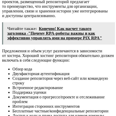
проектов, размещенный репозиторий предлагает
то преимущество, что инструменты для организации,
управления, связи и хранения истории уже интегрированы
и доступны централизованно.
Читайте также:
Конечно! Как насчет такого
заголовка -"Почему RPA-роботы важны и как
эффективно управлять ими на примере PIX RPA"
Предложения и объем услуг различаются в зависимости
от хостера. Хороший хостинг репозитория обязательно должен
включать в себя следующие функции:
Обзор кода
Двухфакторная аутентификация
Создание репозитория через веб-сайт или командную
строку
Встроенное редактирование
Поддержка уценки
Документация о прогрессе/проекте и отслеживание
проблем
Интеграция сторонних инструментов
Бесплатные частные/конфиденциальные репозитории
Доступ к коду и права доступа для членов команды