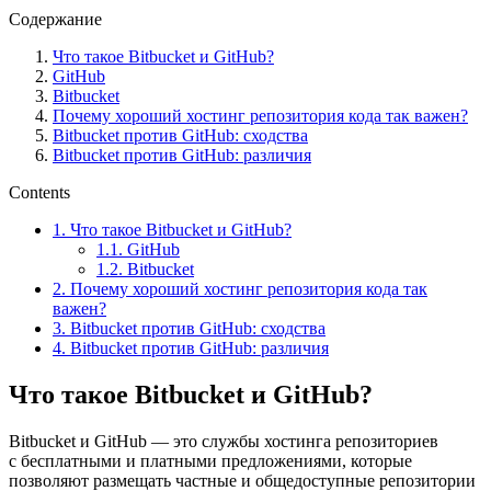
Содержание
Что такое Bitbucket и GitHub?
GitHub
Bitbucket
Почему хороший хостинг репозитория кода так важен?
Bitbucket против GitHub: сходства
Bitbucket против GitHub: различия
Contents
1.
Что такое Bitbucket и GitHub?
1.1.
GitHub
1.2.
Bitbucket
2.
Почему хороший хостинг репозитория кода так
важен?
3.
Bitbucket против GitHub: сходства
4.
Bitbucket против GitHub: различия
Что такое Bitbucket и GitHub?
Bitbucket и GitHub — это службы хостинга репозиториев
с бесплатными и платными предложениями, которые
позволяют размещать частные и общедоступные репозитории